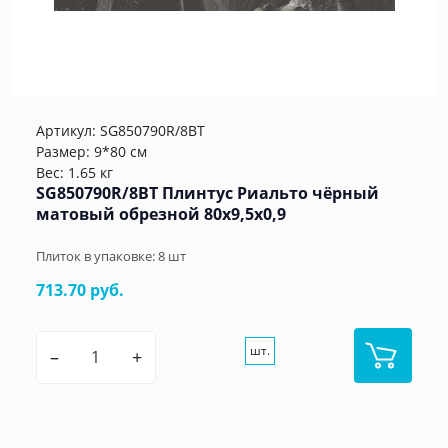
Артикул:
SG850790R/8BT
Размер: 9*80 см
Вес: 1.65 кг
SG850790R/8BT Плинтус Риальто чёрный
матовый обрезной 80x9,5x0,9
Плиток в упаковке:
8
шт
713.70 руб.
шт.
–
+