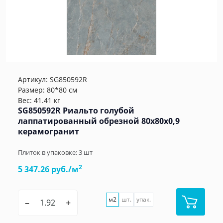
Артикул:
SG850592R
Размер: 80*80 см
Вес: 41.41 кг
SG850592R Риальто голубой
лаппатированный обрезной 80x80x0,9
керамогранит
Плиток в упаковке:
3
шт
2
5 347.26 руб./м
м2
шт.
упак.
–
+