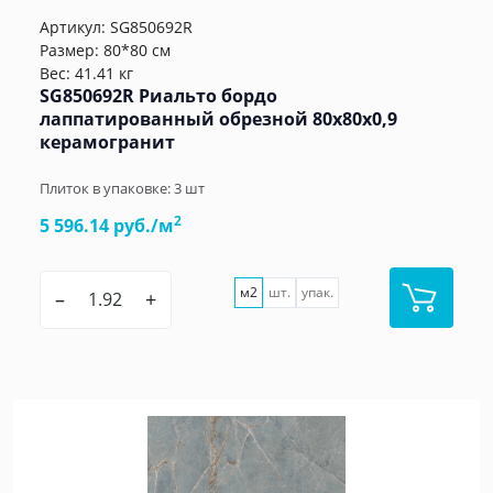
Артикул:
SG850692R
Размер: 80*80 см
Вес: 41.41 кг
SG850692R Риальто бордо
лаппатированный обрезной 80x80x0,9
керамогранит
Плиток в упаковке:
3
шт
2
5 596.14 руб./м
м2
шт.
упак.
–
+