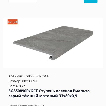
Акция
Артикул:
SG850890R/GCF
Размер: 80*33 см
Вес: 6.9 кг
SG850890R/GCF Ступень клееная Риальто
серый тёмный матовый 33x80x0,9
Плиток в упаковке:
2
шт