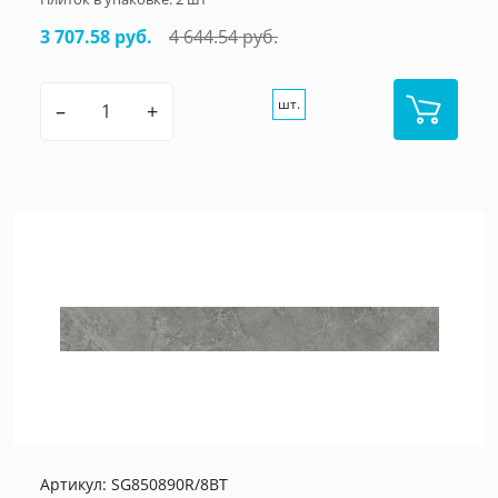
3 707.58 руб.
4 644.54 руб.
шт.
–
+
Артикул:
SG850890R/8BT