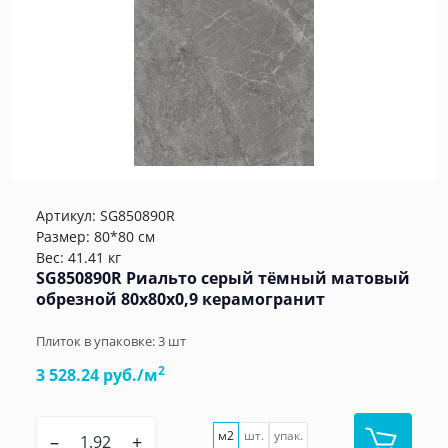
Артикул:
SG850890R
Размер: 80*80 см
Вес: 41.41 кг
SG850890R Риальто серый тёмный матовый
обрезной 80x80x0,9 керамогранит
Плиток в упаковке:
3
шт
2
3 528.24 руб./м
м2
шт.
упак.
–
+