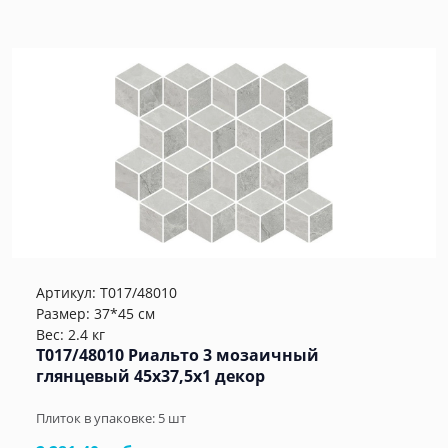
Артикул:
T017/48010
Размер: 37*45 см
Вес: 2.4 кг
T017/48010 Риальто 3 мозаичный
глянцевый 45x37,5x1 декор
Плиток в упаковке:
5
шт