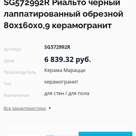
SG572992R Риальто чёрный
лаппатированный обрезной
80x160x0,9 керамогранит
SG572992R
Артикул
6 839.32 руб.
Цена
Керама Марацци
Производитель
керамогранит
Тип
для стен / для пола
Назначение
Все характеристики