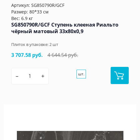
Артикул:
SG850790R/GCF
Размер: 80*33 см
Вес: 6.9 кг
SG850790R/GCF Ступень клееная Риальто
чёрный матовый 33x80x0,9
Плиток в упаковке:
2
шт
3 707.58 руб.
4 644.54 руб.
шт.
–
+