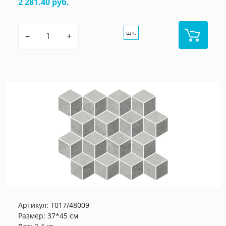
2 281.40 руб.
шт.
–
+
Артикул:
T017/48009
Размер: 37*45 см