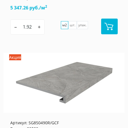
2
5 347.26 руб./м
м2
шт.
упак.
–
+
Акция
Артикул:
SG850490R/GCF