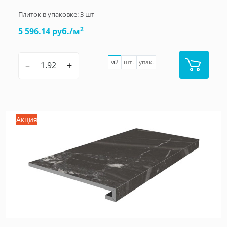
Плиток в упаковке:
3
шт
2
5 596.14 руб./м
м2
шт.
упак.
–
+
Акция