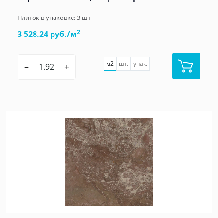
Плиток в упаковке:
3
шт
2
3 528.24 руб./м
м2
шт.
упак.
–
+