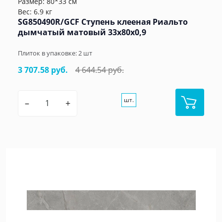
Размер: 80*33 см
Вес: 6.9 кг
SG850490R/GCF Ступень клееная Риальто
дымчатый матовый 33x80x0,9
Плиток в упаковке:
2
шт
3 707.58 руб.
4 644.54 руб.
шт.
–
+