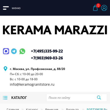
0
меню
+7(495)
335-99-22
+7(903)
969-03-26
г. Москва, ул. Профсоюзная, д. 88/20
Пн-Сб: с 10-00 до 20-00
Вс: с 10-00 до 18-00
info@keramogranitstore.ru
КАТАЛОГ
Главная
Каталог
Венеция
Риальто
SG572992R Риа