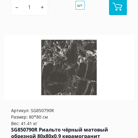
шт.
–
+
Артикул:
SG850790R
Размер: 80*80 см
Вес: 41.41 кг
SG850790R Риальто чёрный матовый
обрезной 80x80x0,9 керамогранит