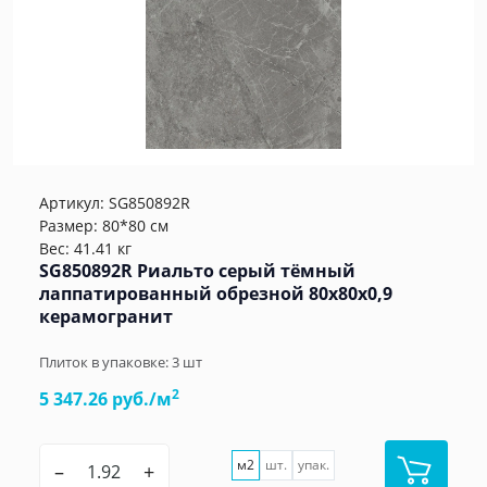
Артикул:
SG850892R
Размер: 80*80 см
Вес: 41.41 кг
SG850892R Риальто серый тёмный
лаппатированный обрезной 80x80x0,9
керамогранит
Плиток в упаковке:
3
шт
2
5 347.26 руб./м
м2
шт.
упак.
–
+