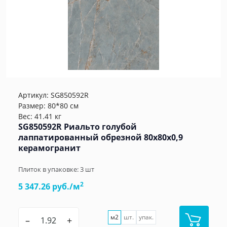
Артикул:
SG850592R
Размер: 80*80 см
Вес: 41.41 кг
SG850592R Риальто голубой
лаппатированный обрезной 80x80x0,9
керамогранит
Плиток в упаковке:
3
шт
2
5 347.26 руб./м
м2
шт.
упак.
–
+