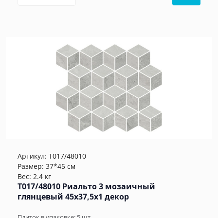
Артикул:
T017/48010
Размер: 37*45 см
Вес: 2.4 кг
T017/48010 Риальто 3 мозаичный
глянцевый 45x37,5x1 декор
Плиток в упаковке:
5
шт