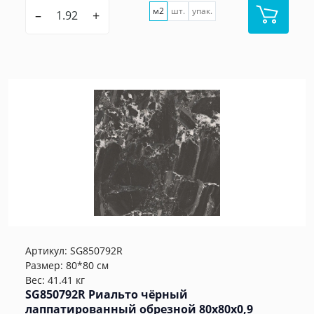
м2
шт.
упак.
–
+
Артикул:
SG850792R
Размер: 80*80 см
Вес: 41.41 кг
SG850792R Риальто чёрный
лаппатированный обрезной 80x80x0,9