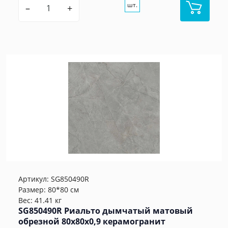
шт.
–
+
Артикул:
SG850490R
Размер: 80*80 см
Вес: 41.41 кг
SG850490R Риальто дымчатый матовый
обрезной 80x80x0,9 керамогранит