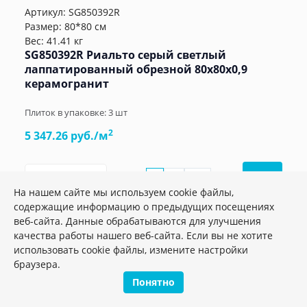
Артикул:
SG850392R
Размер: 80*80 см
Вес: 41.41 кг
SG850392R Риальто серый светлый
лаппатированный обрезной 80x80x0,9
керамогранит
Плиток в упаковке:
3
шт
2
5 347.26 руб./м
м2
шт.
упак.
–
+
На нашем сайте мы используем cookie файлы,
содержащие информацию о предыдущих посещениях
веб-сайта. Данные обрабатываются для улучшения
качества работы нашего веб-сайта. Если вы не хотите
использовать cookie файлы, измените настройки
Акция
браузера.
Понятно