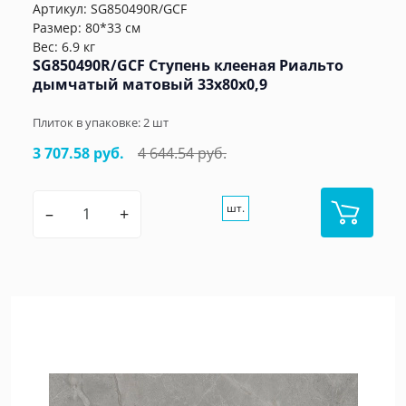
Артикул:
SG850490R/GCF
Размер: 80*33 см
Вес: 6.9 кг
SG850490R/GCF Ступень клееная Риальто
дымчатый матовый 33x80x0,9
Плиток в упаковке:
2
шт
3 707.58 руб.
4 644.54 руб.
шт.
–
+