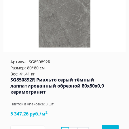
Артикул:
SG850892R
Размер: 80*80 см
Вес: 41.41 кг
SG850892R Риальто серый тёмный
лаппатированный обрезной 80x80x0,9
керамогранит
Плиток в упаковке:
3
шт
2
5 347.26 руб./м