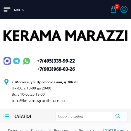
0
меню
+7(495)
335-99-22
+7(903)
969-03-26
г. Москва, ул. Профсоюзная, д. 88/20
Пн-Сб: с 10-00 до 20-00
Вс: с 10-00 до 18-00
info@keramogranitstore.ru
КАТАЛОГ
Главная
Каталог
Венеция
Риальто
ID162 Риальто