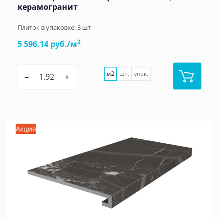
керамогранит
Плиток в упаковке:
3
шт
2
5 596.14 руб./м
м2
шт.
упак.
–
+
Акция