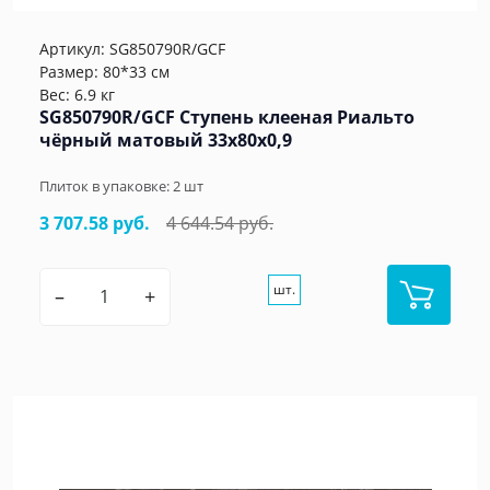
Артикул:
SG850790R/GCF
Размер: 80*33 см
Вес: 6.9 кг
SG850790R/GCF Ступень клееная Риальто
чёрный матовый 33x80x0,9
Плиток в упаковке:
2
шт
3 707.58 руб.
4 644.54 руб.
шт.
–
+