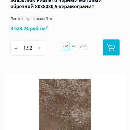
SG850790R Риальто чёрный матовый
обрезной 80x80x0,9 керамогранит
Плиток в упаковке:
3
шт
2
3 528.24 руб./м
м2
шт.
упак.
–
+