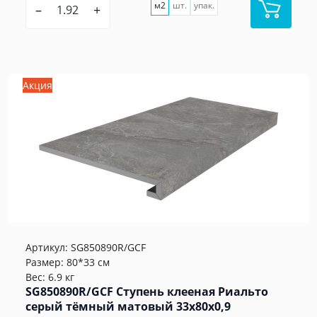
м2
шт.
упак.
–
+
Акция
Артикул:
SG850890R/GCF
Размер: 80*33 см
Вес: 6.9 кг
SG850890R/GCF Ступень клееная Риальто
серый тёмный матовый 33x80x0,9