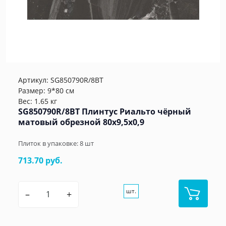
Артикул:
SG850790R/8BT
Размер: 9*80 см
Вес: 1.65 кг
SG850790R/8BT Плинтус Риальто чёрный
матовый обрезной 80x9,5x0,9
Плиток в упаковке:
8
шт
713.70 руб.
шт.
–
+