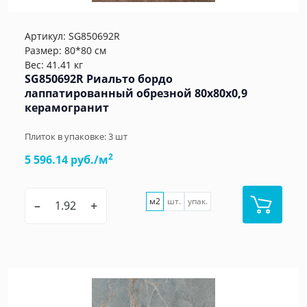
Артикул:
SG850692R
Размер: 80*80 см
Вес: 41.41 кг
SG850692R Риальто бордо
лаппатированный обрезной 80x80x0,9
керамогранит
Плиток в упаковке:
3
шт
2
5 596.14 руб./м
м2
шт.
упак.
–
+