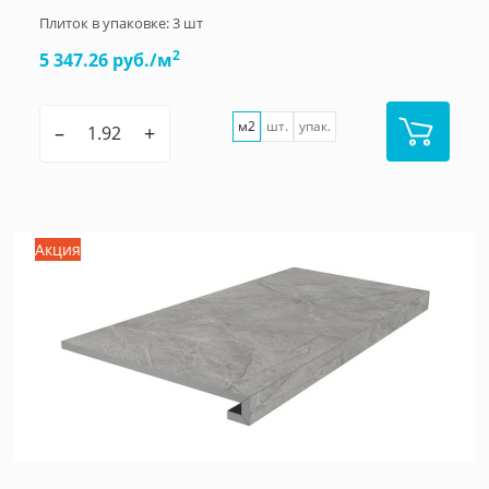
Плиток в упаковке:
3
шт
2
5 347.26 руб./м
м2
шт.
упак.
–
+
Акция