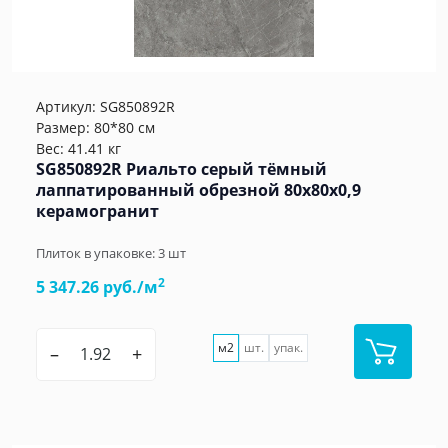
Артикул:
SG850892R
Размер: 80*80 см
Вес: 41.41 кг
SG850892R Риальто серый тёмный
лаппатированный обрезной 80x80x0,9
керамогранит
Плиток в упаковке:
3
шт
2
5 347.26 руб./м
м2
шт.
упак.
–
+