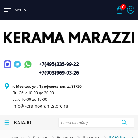
0
меню
+7(495)
335-99-22
+7(903)
969-03-26
г. Москва, ул. Профсоюзная, д. 88/20
Пн-Сб: с 10-00 до 20-00
Вс: с 10-00 до 18-00
info@keramogranitstore.ru
КАТАЛОГ
Главная
Каталог
Венеция
Риальто
ID165 Риальто