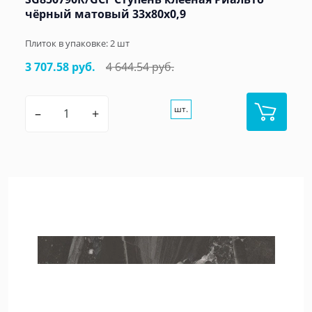
чёрный матовый 33x80x0,9
Плиток в упаковке:
2
шт
3 707.58 руб.
4 644.54 руб.
шт.
–
+