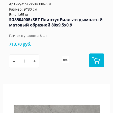
Артикул:
SG850490R/8BT
Размер: 9*80 см
Вес: 1.65 кг
SG850490R/8BT Плинтус Риальто дымчатый
матовый обрезной 80x9,5x0,9
Плиток в упаковке:
8
шт
713.70 руб.
шт.
–
+