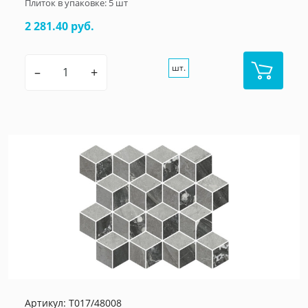
Плиток в упаковке:
5
шт
2 281.40 руб.
шт.
–
+
Артикул:
T017/48008