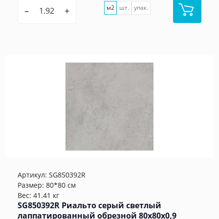
м2
шт.
упак.
–
+
Артикул:
SG850392R
Размер: 80*80 см
Вес: 41.41 кг
SG850392R Риальто серый светлый
лаппатированный обрезной 80x80x0,9