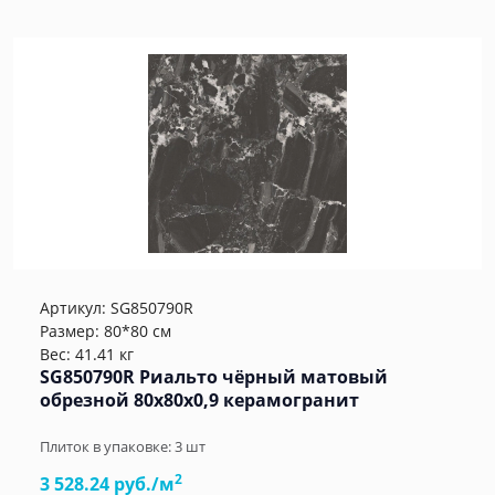
Артикул:
SG850790R
Размер: 80*80 см
Вес: 41.41 кг
SG850790R Риальто чёрный матовый
обрезной 80x80x0,9 керамогранит
Плиток в упаковке:
3
шт
2
3 528.24 руб./м