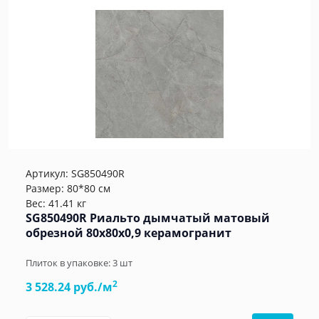
Артикул:
SG850490R
Размер: 80*80 см
Вес: 41.41 кг
SG850490R Риальто дымчатый матовый
обрезной 80x80x0,9 керамогранит
Плиток в упаковке:
3
шт
2
3 528.24 руб./м