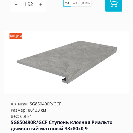
м2
шт.
упак.
–
+
Акция
Артикул:
SG850490R/GCF
Размер: 80*33 см
Вес: 6.9 кг
SG850490R/GCF Ступень клееная Риальто
дымчатый матовый 33x80x0,9