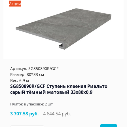
Акция
Артикул:
SG850890R/GCF
Размер: 80*33 см
Вес: 6.9 кг
SG850890R/GCF Ступень клееная Риальто
серый тёмный матовый 33x80x0,9
Плиток в упаковке:
2
шт
3 707.58 руб.
4 644.54 руб.