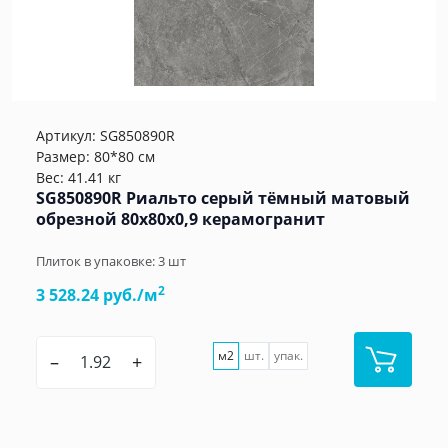
Артикул:
SG850890R
Размер: 80*80 см
Вес: 41.41 кг
SG850890R Риальто серый тёмный матовый
обрезной 80x80x0,9 керамогранит
Плиток в упаковке:
3
шт
2
3 528.24 руб./м
м2
шт.
упак.
–
+