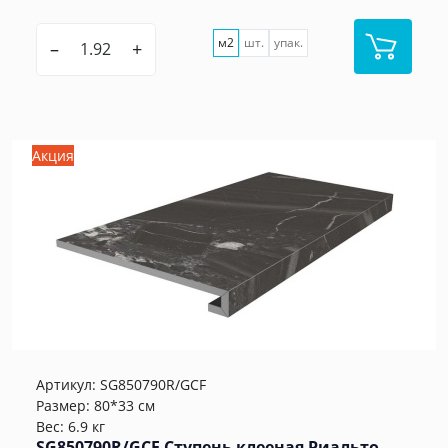
м2
шт.
упак.
–
+
Акция
Артикул:
SG850790R/GCF
Размер: 80*33 см
Вес: 6.9 кг
SG850790R/GCF Ступень клееная Риальто