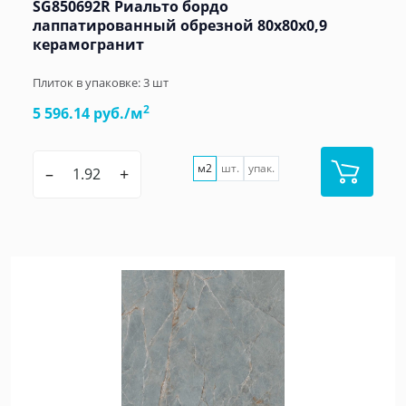
SG850692R Риальто бордо
лаппатированный обрезной 80x80x0,9
керамогранит
Плиток в упаковке:
3
шт
2
5 596.14 руб./м
м2
шт.
упак.
–
+