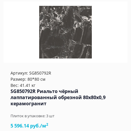
Артикул:
SG850792R
Размер: 80*80 см
Вес: 41.41 кг
SG850792R Риальто чёрный
лаппатированный обрезной 80x80x0,9
керамогранит
Плиток в упаковке:
3
шт
2
5 596.14 руб./м