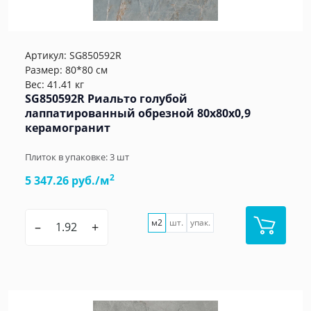
Артикул:
SG850592R
Размер: 80*80 см
Вес: 41.41 кг
SG850592R Риальто голубой
лаппатированный обрезной 80x80x0,9
керамогранит
Плиток в упаковке:
3
шт
2
5 347.26 руб./м
м2
шт.
упак.
–
+