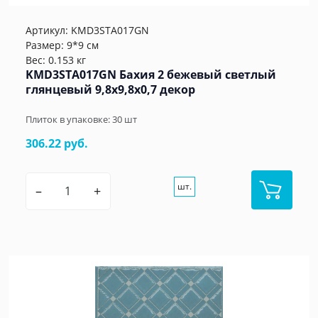
Артикул:
KMD3STA017GN
Размер: 9*9 см
Вес: 0.153 кг
KMD3STA017GN Бахия 2 бежевый светлый
глянцевый 9,8x9,8x0,7 декор
Плиток в упаковке:
30
шт
306.22 руб.
шт.
–
+