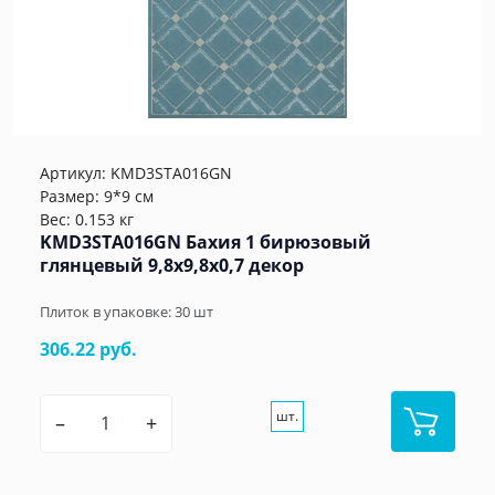
Артикул:
KMD3STA016GN
Размер: 9*9 см
Вес: 0.153 кг
KMD3STA016GN Бахия 1 бирюзовый
глянцевый 9,8x9,8x0,7 декор
Плиток в упаковке:
30
шт
306.22 руб.
шт.
–
+