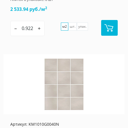
2
2 533.94 руб./м
м2
шт.
упак.
–
+
Артикул:
KM1010G0040N