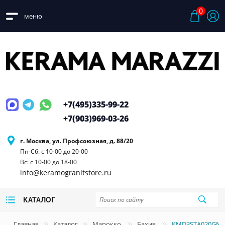
0
меню
+7(495)
335-99-22
+7(903)
969-03-26
г. Москва, ул. Профсоюзная, д. 88/20
Пн-Сб: с 10-00 до 20-00
Вс: с 10-00 до 18-00
info@keramogranitstore.ru
КАТАЛОГ
Главная
Каталог
Марокко
Бахия
KMD3STA020GN Б