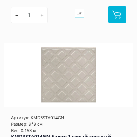
шт.
–
+
Артикул:
KMD3STA014GN
Размер: 9*9 см
Вес: 0.153 кг
KMD3STA014GN Бахия 1 серый светлый