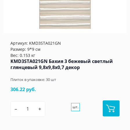
Артикул:
KMD3STA021GN
Размер: 9*9 см
Вес: 0.153 кг
KMD3STA021GN Бахия 3 бежевый светлый
глянцевый 9,8x9,8x0,7 декор
Плиток в упаковке:
30
шт
306.22 руб.
шт.
–
+