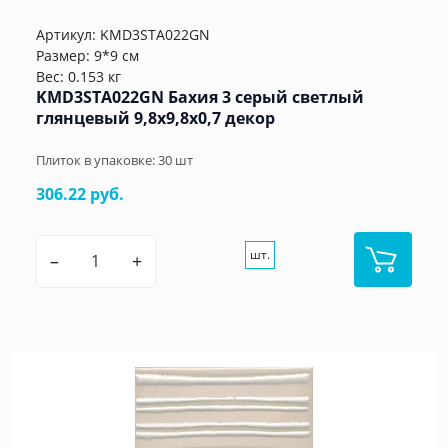
Артикул:
KMD3STA022GN
Размер: 9*9 см
Вес: 0.153 кг
KMD3STA022GN Бахия 3 серый светлый
глянцевый 9,8x9,8x0,7 декор
Плиток в упаковке:
30
шт
306.22 руб.
шт.
–
+