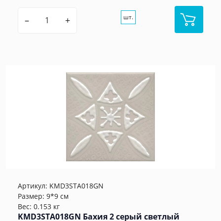
шт.
–
+
Артикул:
KMD3STA018GN
Размер: 9*9 см
Вес: 0.153 кг
KMD3STA018GN Бахия 2 серый светлый