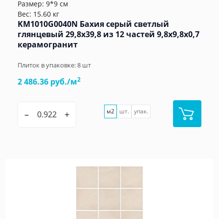
Размер: 9*9 см
Вес: 15.60 кг
KM1010G0040N Бахия серый светлый
глянцевый 29,8х39,8 из 12 частей 9,8x9,8x0,7
керамогранит
Плиток в упаковке:
8
шт
2
2 486.36 руб./м
м2
шт.
упак.
–
+