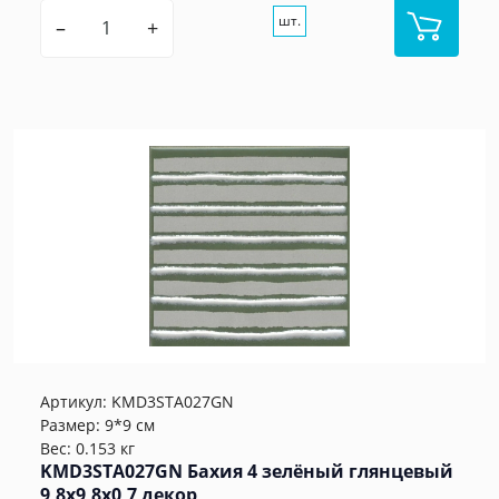
шт.
–
+
Артикул:
KMD3STA027GN
Размер: 9*9 см
Вес: 0.153 кг
KMD3STA027GN Бахия 4 зелёный глянцевый
9,8x9,8x0,7 декор