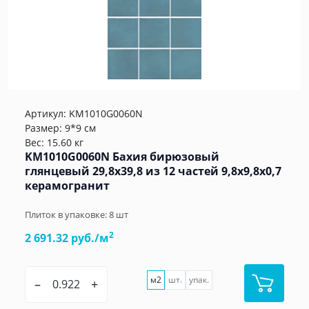
Артикул:
KM1010G0060N
Размер: 9*9 см
Вес: 15.60 кг
KM1010G0060N Бахия бирюзовый
глянцевый 29,8х39,8 из 12 частей 9,8x9,8x0,7
керамогранит
Плиток в упаковке:
8
шт
2
2 691.32 руб./м
м2
шт.
упак.
–
+