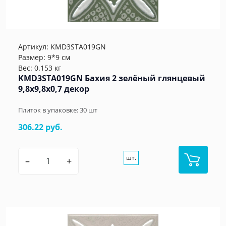
Артикул:
KMD3STA019GN
Размер: 9*9 см
Вес: 0.153 кг
KMD3STA019GN Бахия 2 зелёный глянцевый
9,8x9,8x0,7 декор
Плиток в упаковке:
30
шт
306.22 руб.
шт.
–
+