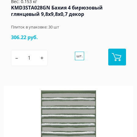
Вес: 0.153 кг
KMD3STA028GN Бахия 4 бирюзовый
глянцевый 9,8x9,8x0,7 декор
Плиток в упаковке:
30
шт
306.22 руб.
шт.
–
+