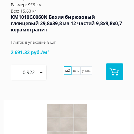
Размер: 9*9 см
Вес: 15.60 кг
KM1010G0060N Бахия бирюзовый
глянцевый 29,8х39,8 из 12 частей 9,8x9,8x0,7
керамогранит
Плиток в упаковке:
8
шт
2
2 691.32 руб./м
м2
шт.
упак.
–
+