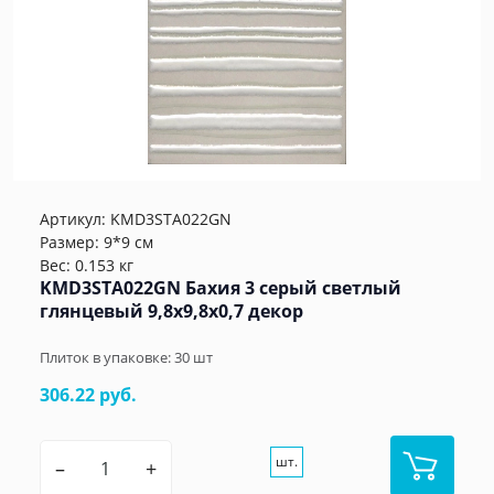
Артикул:
KMD3STA022GN
Размер: 9*9 см
Вес: 0.153 кг
KMD3STA022GN Бахия 3 серый светлый
глянцевый 9,8x9,8x0,7 декор
Плиток в упаковке:
30
шт
306.22 руб.
шт.
–
+