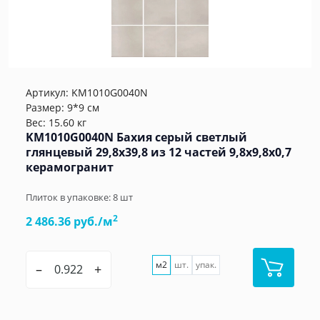
Артикул:
KM1010G0040N
Размер: 9*9 см
Вес: 15.60 кг
KM1010G0040N Бахия серый светлый
глянцевый 29,8х39,8 из 12 частей 9,8x9,8x0,7
керамогранит
Плиток в упаковке:
8
шт
2
2 486.36 руб./м
м2
шт.
упак.
–
+