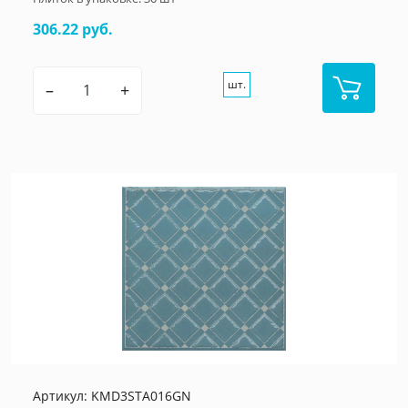
306.22 руб.
шт.
–
+
Артикул:
KMD3STA016GN