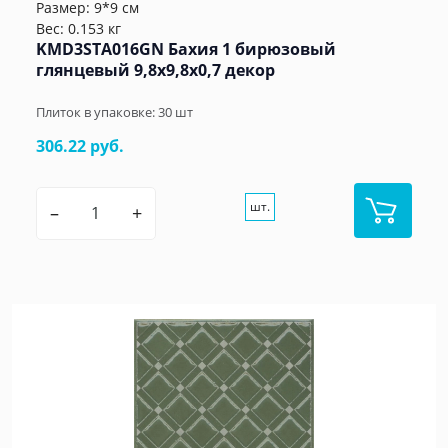
Размер: 9*9 см
Вес: 0.153 кг
KMD3STA016GN Бахия 1 бирюзовый
глянцевый 9,8x9,8x0,7 декор
Плиток в упаковке:
30
шт
306.22 руб.
шт.
–
+