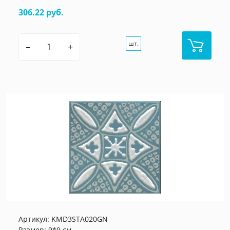
306.22 руб.
шт.
–
+
Артикул:
KMD3STA020GN
Размер: 9*9 см