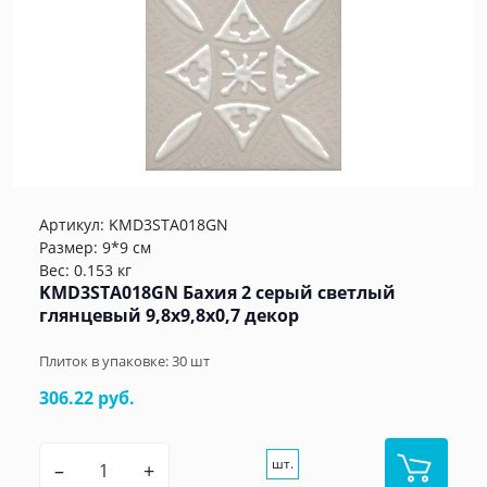
Артикул:
KMD3STA018GN
Размер: 9*9 см
Вес: 0.153 кг
KMD3STA018GN Бахия 2 серый светлый
глянцевый 9,8x9,8x0,7 декор
Плиток в упаковке:
30
шт
306.22 руб.
шт.
–
+