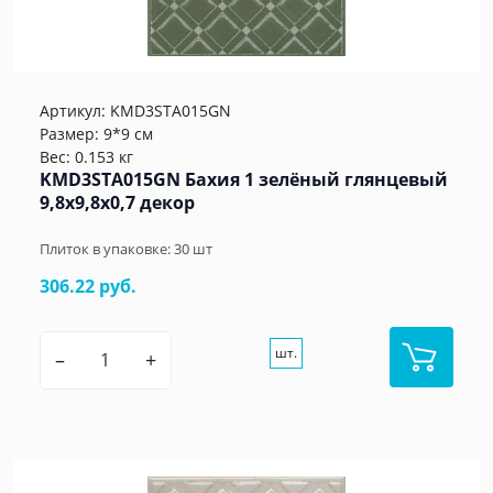
Артикул:
KMD3STA015GN
Размер: 9*9 см
Вес: 0.153 кг
KMD3STA015GN Бахия 1 зелёный глянцевый
9,8x9,8x0,7 декор
Плиток в упаковке:
30
шт
306.22 руб.
шт.
–
+