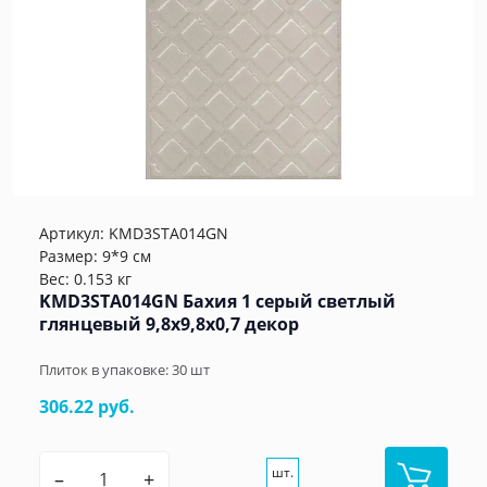
Артикул:
KMD3STA014GN
Размер: 9*9 см
Вес: 0.153 кг
KMD3STA014GN Бахия 1 серый светлый
глянцевый 9,8x9,8x0,7 декор
Плиток в упаковке:
30
шт
306.22 руб.
шт.
–
+