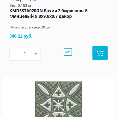
Вес: 0.153 кг
KMD3STA020GN Бахия 2 бирюзовый
глянцевый 9,8x9,8x0,7 декор
Плиток в упаковке:
30
шт
306.22 руб.
шт.
–
+