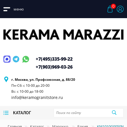
0
меню
+7(495)
335-99-22
+7(903)
969-03-26
г. Москва, ул. Профсоюзная, д. 88/20
Пн-Сб: с 10-00 до 20-00
Вс: с 10-00 до 18-00
info@keramogranitstore.ru
КАТАЛОГ
Главная
Каталог
Марокко
Бахия
KM1010G0050N Ба