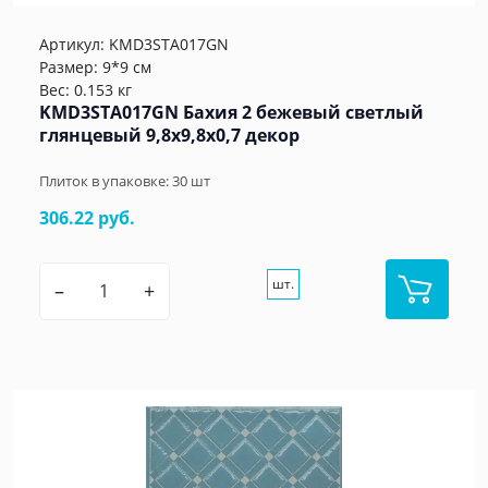
Артикул:
KMD3STA017GN
Размер: 9*9 см
Вес: 0.153 кг
KMD3STA017GN Бахия 2 бежевый светлый
глянцевый 9,8x9,8x0,7 декор
Плиток в упаковке:
30
шт
306.22 руб.
шт.
–
+