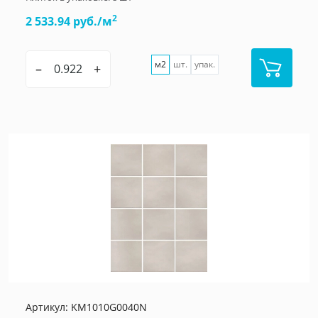
2
2 533.94 руб./м
м2
шт.
упак.
–
+
Артикул:
KM1010G0040N