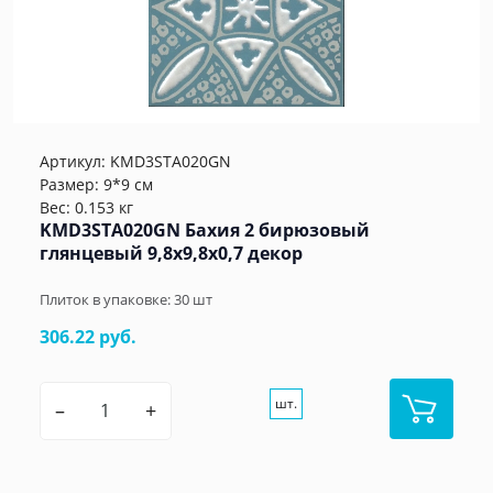
Артикул:
KMD3STA020GN
Размер: 9*9 см
Вес: 0.153 кг
KMD3STA020GN Бахия 2 бирюзовый
глянцевый 9,8x9,8x0,7 декор
Плиток в упаковке:
30
шт
306.22 руб.
шт.
–
+