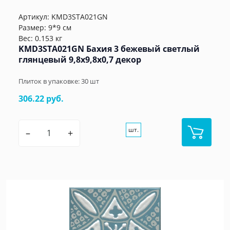
Артикул:
KMD3STA021GN
Размер: 9*9 см
Вес: 0.153 кг
KMD3STA021GN Бахия 3 бежевый светлый
глянцевый 9,8x9,8x0,7 декор
Плиток в упаковке:
30
шт
306.22 руб.
шт.
–
+