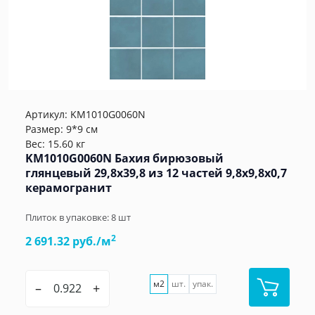
Артикул:
KM1010G0060N
Размер: 9*9 см
Вес: 15.60 кг
KM1010G0060N Бахия бирюзовый
глянцевый 29,8х39,8 из 12 частей 9,8x9,8x0,7
керамогранит
Плиток в упаковке:
8
шт
2
2 691.32 руб./м
м2
шт.
упак.
–
+