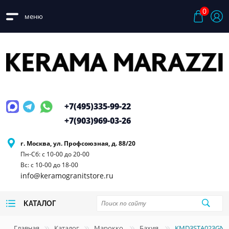
0
меню
+7(495)
335-99-22
+7(903)
969-03-26
г. Москва, ул. Профсоюзная, д. 88/20
Пн-Сб: с 10-00 до 20-00
Вс: с 10-00 до 18-00
info@keramogranitstore.ru
КАТАЛОГ
Главная
Каталог
Марокко
Бахия
KMD3STA023GN Б