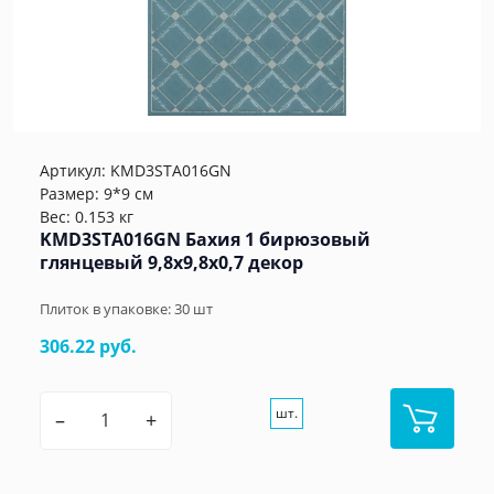
Артикул:
KMD3STA016GN
Размер: 9*9 см
Вес: 0.153 кг
KMD3STA016GN Бахия 1 бирюзовый
глянцевый 9,8x9,8x0,7 декор
Плиток в упаковке:
30
шт
306.22 руб.
шт.
–
+