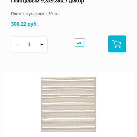
глянцевый 9,8x9,8x0,7 декор
Плиток в упаковке:
30
шт
306.22 руб.
шт.
–
+