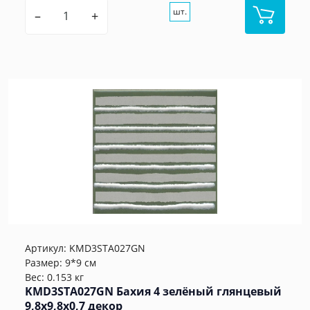
шт.
–
+
Артикул:
KMD3STA027GN
Размер: 9*9 см
Вес: 0.153 кг
KMD3STA027GN Бахия 4 зелёный глянцевый
9,8x9,8x0,7 декор