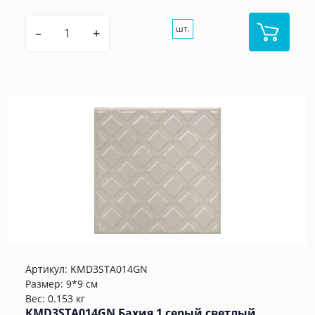
шт.
–
+
Артикул:
KMD3STA014GN
Размер: 9*9 см
Вес: 0.153 кг
KMD3STA014GN Бахия 1 серый светлый