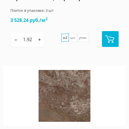
Плиток в упаковке:
3
шт
2
3 528.24 руб./м
м2
шт.
упак.
–
+