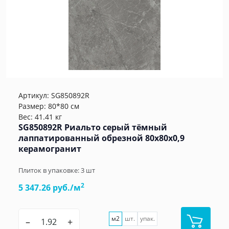
Артикул:
SG850892R
Размер: 80*80 см
Вес: 41.41 кг
SG850892R Риальто серый тёмный
лаппатированный обрезной 80x80x0,9
керамогранит
Плиток в упаковке:
3
шт
2
5 347.26 руб./м
м2
шт.
упак.
–
+