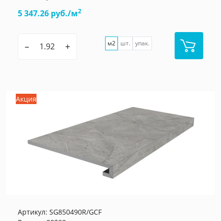
2
5 347.26 руб./м
м2
шт.
упак.
–
+
Акция
Артикул:
SG850490R/GCF