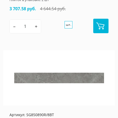
3 707.58 руб.
4 644.54 руб.
шт.
–
+
Артикул:
SG850890R/8BT