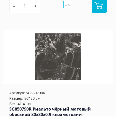
шт.
–
+
Артикул:
SG850790R
Размер: 80*80 см
Вес: 41.41 кг
SG850790R Риальто чёрный матовый
обрезной 80x80x0,9 керамогранит