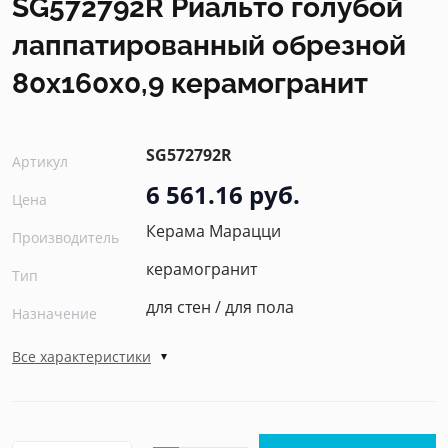
SG572792R Риальто голубой
лаппатированный обрезной
80x160x0,9 керамогранит
SG572792R
Артикул
6 561.16 руб.
Цена
Керама Марацци
Производитель
керамогранит
Тип
для стен / для пола
Назначение
Все характеристики