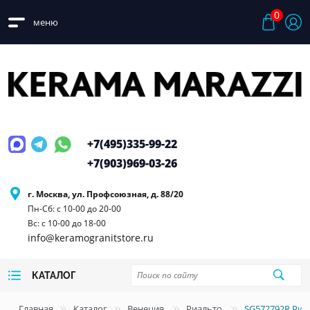
0
меню
+7(495)
335-99-22
+7(903)
969-03-26
г. Москва, ул. Профсоюзная, д. 88/20
Пн-Сб: с 10-00 до 20-00
Вс: с 10-00 до 18-00
info@keramogranitstore.ru
КАТАЛОГ
Главная
Каталог
Венеция
Риальто
SG572792R Риа