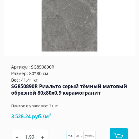
Артикул:
SG850890R
Размер: 80*80 см
Вес: 41.41 кг
SG850890R Риальто серый тёмный матовый
обрезной 80x80x0,9 керамогранит
Плиток в упаковке:
3
шт
2
3 528.24 руб./м
м2
шт.
упак.
–
+