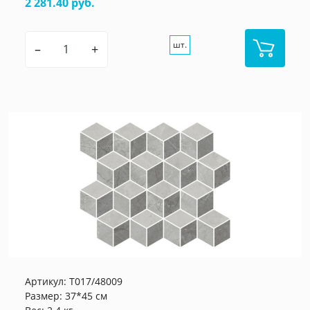
2 281.40 руб.
шт.
–
+
Артикул:
T017/48009
Размер: 37*45 см