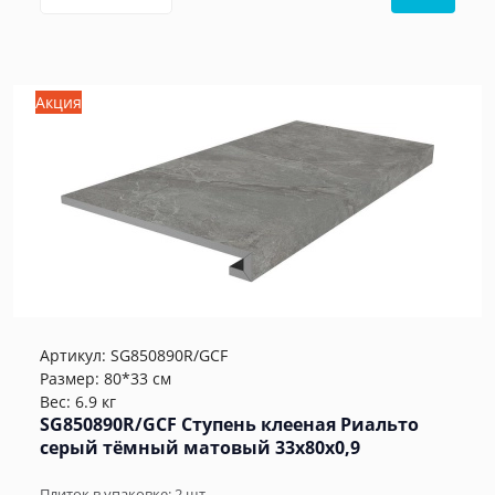
Акция
Артикул:
SG850890R/GCF
Размер: 80*33 см
Вес: 6.9 кг
SG850890R/GCF Ступень клееная Риальто
серый тёмный матовый 33x80x0,9
Плиток в упаковке:
2
шт