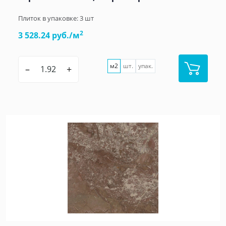
Плиток в упаковке:
3
шт
2
3 528.24 руб./м
м2
шт.
упак.
–
+