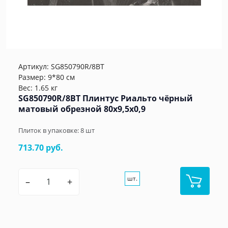
Артикул:
SG850790R/8BT
Размер: 9*80 см
Вес: 1.65 кг
SG850790R/8BT Плинтус Риальто чёрный
матовый обрезной 80x9,5x0,9
Плиток в упаковке:
8
шт
713.70 руб.
шт.
–
+