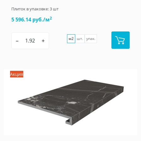
Плиток в упаковке:
3
шт
2
5 596.14 руб./м
м2
шт.
упак.
–
+
Акция