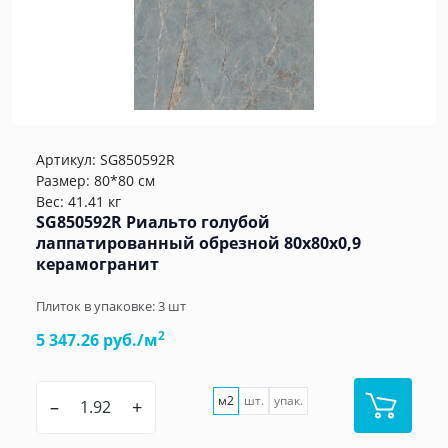
Артикул:
SG850592R
Размер: 80*80 см
Вес: 41.41 кг
SG850592R Риальто голубой
лаппатированный обрезной 80x80x0,9
керамогранит
Плиток в упаковке:
3
шт
2
5 347.26 руб./м
м2
шт.
упак.
–
+