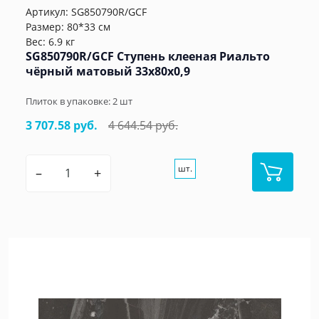
Артикул:
SG850790R/GCF
Размер: 80*33 см
Вес: 6.9 кг
SG850790R/GCF Ступень клееная Риальто
чёрный матовый 33x80x0,9
Плиток в упаковке:
2
шт
3 707.58 руб.
4 644.54 руб.
шт.
–
+