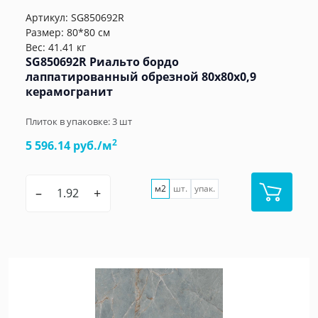
Артикул:
SG850692R
Размер: 80*80 см
Вес: 41.41 кг
SG850692R Риальто бордо
лаппатированный обрезной 80x80x0,9
керамогранит
Плиток в упаковке:
3
шт
2
5 596.14 руб./м
м2
шт.
упак.
–
+