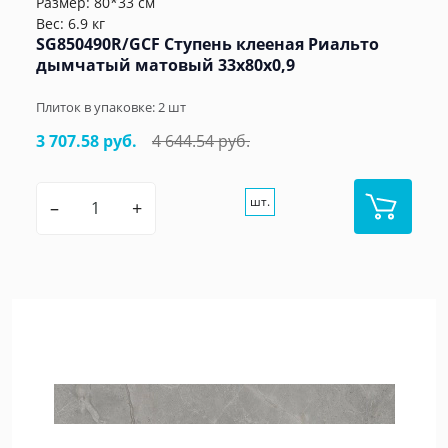
Размер: 80*33 см
Вес: 6.9 кг
SG850490R/GCF Ступень клееная Риальто
дымчатый матовый 33x80x0,9
Плиток в упаковке:
2
шт
3 707.58 руб.
4 644.54 руб.
шт.
–
+