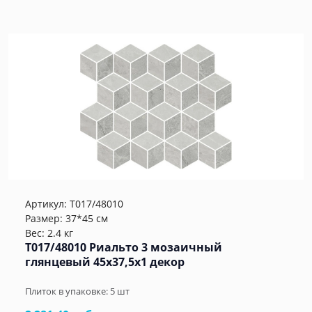
Артикул:
T017/48010
Размер: 37*45 см
Вес: 2.4 кг
T017/48010 Риальто 3 мозаичный
глянцевый 45x37,5x1 декор
Плиток в упаковке:
5
шт