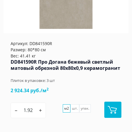
Артикул:
DD841590R
Размер: 80*80 см
Вес: 41.41 кг
DD841590R Про Догана бежевый светлый
матовый обрезной 80x80x0,9 керамогранит
Плиток в упаковке:
3
шт
2
2 924.34 руб./м
м2
шт.
упак.
–
+