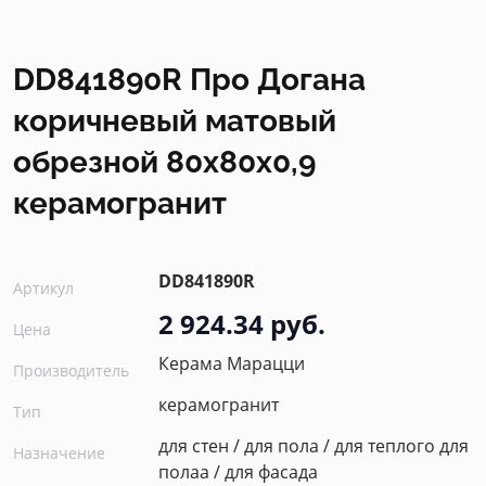
DD841890R Про Догана
коричневый матовый
обрезной 80x80x0,9
керамогранит
DD841890R
Артикул
2 924.34 руб.
Цена
Керама Марацци
Производитель
керамогранит
Тип
для стен / для пола / для теплого для
Назначение
полаа / для фасада