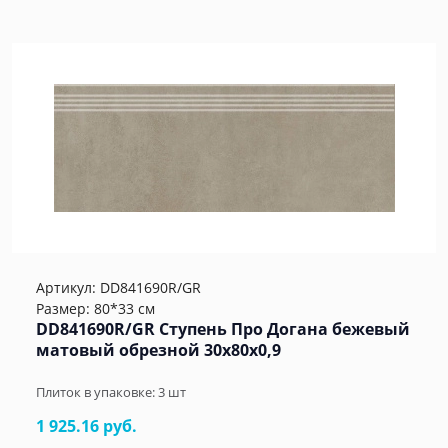
Артикул:
DD841690R/GR
Размер: 80*33 см
DD841690R/GR Ступень Про Догана бежевый
матовый обрезной 30x80x0,9
Плиток в упаковке:
3
шт
1 925.16 руб.