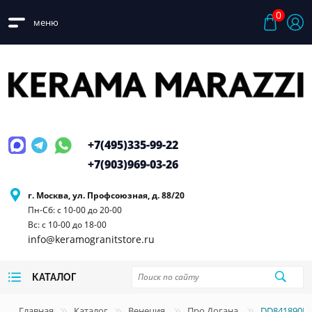
0
меню
+7(495)
335-99-22
+7(903)
969-03-26
г. Москва, ул. Профсоюзная, д. 88/20
Пн-Сб: с 10-00 до 20-00
Вс: с 10-00 до 18-00
info@keramogranitstore.ru
КАТАЛОГ
Главная
Каталог
Венеция
Про Догана
DD841890R 