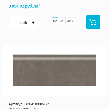
2
3 954.02 руб./м
м2
шт.
упак.
–
+
Артикул:
DD841890R/GR