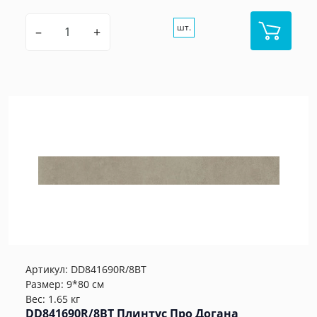
шт.
–
+
Артикул:
DD841690R/8BT
Размер: 9*80 см
Вес: 1.65 кг
DD841690R/8BT Плинтус Про Догана