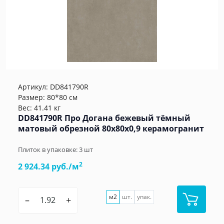
Артикул:
DD841790R
Размер: 80*80 см
Вес: 41.41 кг
DD841790R Про Догана бежевый тёмный
матовый обрезной 80x80x0,9 керамогранит
Плиток в упаковке:
3
шт
2
2 924.34 руб./м
м2
шт.
упак.
–
+