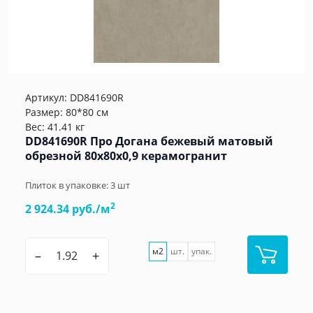
Артикул:
DD841690R
Размер: 80*80 см
Вес: 41.41 кг
DD841690R Про Догана бежевый матовый
обрезной 80x80x0,9 керамогранит
Плиток в упаковке:
3
шт
2
2 924.34 руб./м
м2
шт.
упак.
–
+