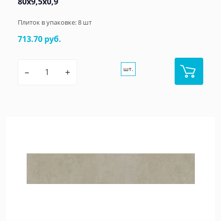
80x9,5x0,9
Плиток в упаковке:
8
шт
713.70 руб.
шт.
–
+