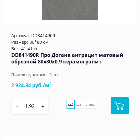
Артикул:
DD841490R
Размер: 80*80 см
Вес: 41.41 кг
DD841490R Про Догана антрацит матовый
обрезной 80x80x0,9 керамогранит
Плиток в упаковке:
3
шт
2
2 924.34 руб./м
м2
шт.
упак.
–
+