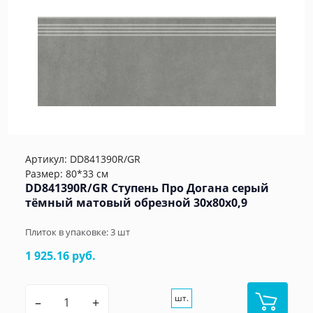
Артикул:
DD841390R/GR
Размер: 80*33 см
DD841390R/GR Ступень Про Догана серый
тёмный матовый обрезной 30x80x0,9
Плиток в упаковке:
3
шт
1 925.16 руб.
шт.
–
+