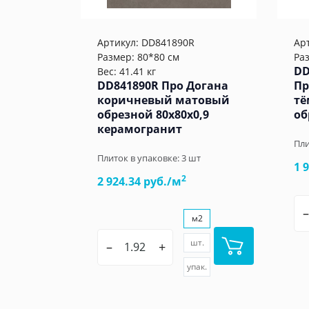
Артикул:
DD841890R
Ар
Размер: 80*80 см
Ра
DD
Вес: 41.41 кг
DD841890R Про Догана
Пр
коричневый матовый
тё
обрезной 80x80x0,9
об
керамогранит
Пли
Плиток в упаковке:
3
шт
1 
2
2 924.34 руб./м
–
м2
шт.
–
+
упак.