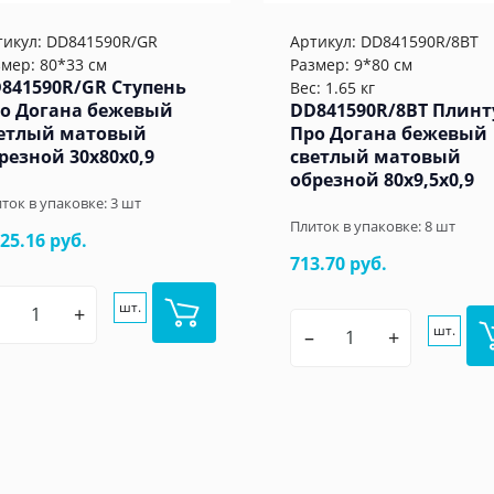
тикул:
DD841590R/GR
Артикул:
DD841590R/8BT
змер: 80*33 см
Размер: 9*80 см
841590R/GR Ступень
Вес: 1.65 кг
о Догана бежевый
DD841590R/8BT Плинт
етлый матовый
Про Догана бежевый
резной 30x80x0,9
светлый матовый
обрезной 80x9,5x0,9
ток в упаковке:
3
шт
Плиток в упаковке:
8
шт
925.16 руб.
713.70 руб.
шт.
+
шт.
–
+