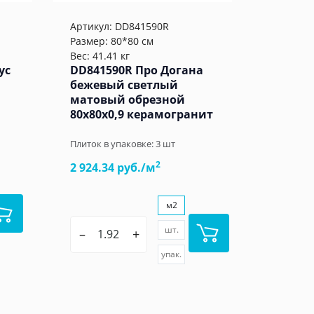
Артикул:
DD841590R
Размер: 80*80 см
Вес: 41.41 кг
ус
DD841590R Про Догана
бежевый светлый
матовый обрезной
80x80x0,9 керамогранит
Плиток в упаковке:
3
шт
2
2 924.34 руб./м
м2
шт.
–
+
упак.