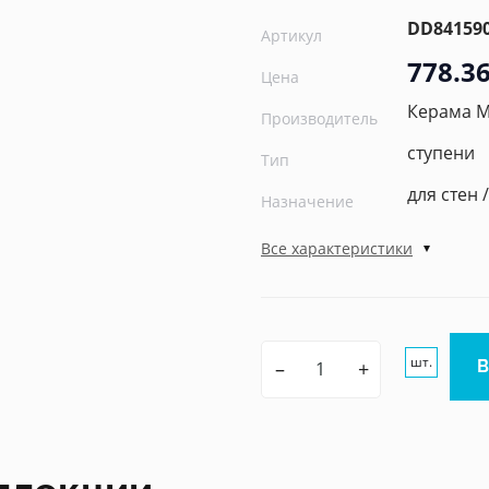
DD84159
Артикул
778.36
Цена
Керама 
Производитель
ступени
Тип
для стен 
Назначение
Все характеристики
шт.
–
+