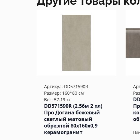
Другие товары ко
Артикул:
DD571590R
Ар
Размер: 160*80 см
Ра
DD
Вес: 57.19 кг
DD571590R (2.56м 2 пл)
Пр
Про Догана бежевый
ко
светлый матовый
об
обрезной 80x160x0,9
керамогранит
Пли