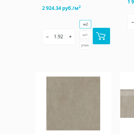
1 
2
2 924.34 руб./м
–
м2
шт.
–
+
упак.