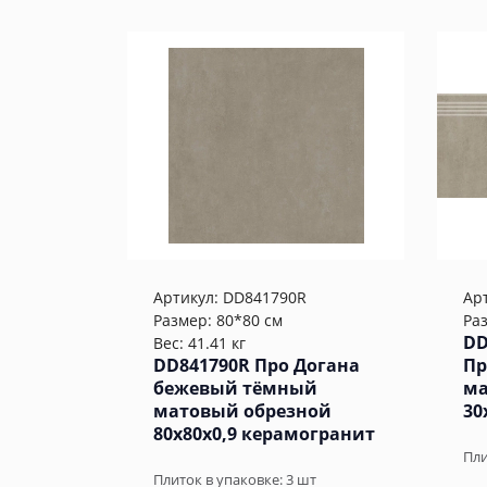
Артикул:
DD841790R
Ар
Размер: 80*80 см
Ра
DD
Вес: 41.41 кг
DD841790R Про Догана
Пр
бежевый тёмный
ма
матовый обрезной
30
80x80x0,9 керамогранит
Пли
Плиток в упаковке:
3
шт