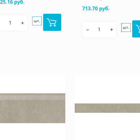
925.16 руб.
713.70 руб.
шт.
+
шт.
–
+