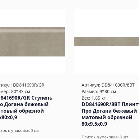
тикул:
DD841690R/GR
Артикул:
DD841690R/8BT
змер: 80*33 см
Размер: 9*80 см
841690R/GR Ступень
Вес: 1.65 кг
о Догана бежевый
DD841690R/8BT Плинт
товый обрезной
Про Догана бежевый
x80x0,9
матовый обрезной
80x9,5x0,9
ток в упаковке:
3
шт
Плиток в упаковке:
8
шт