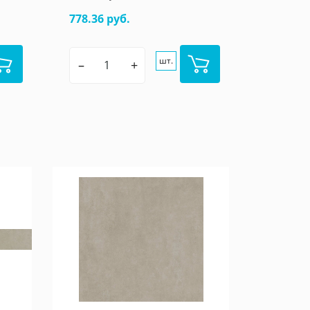
778.36 руб.
шт.
–
+