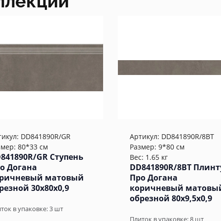
ллекции
тикул:
DD841890R/GR
Артикул:
DD841890R/8BT
змер: 80*33 см
Размер: 9*80 см
841890R/GR Ступень
Вес: 1.65 кг
о Догана
DD841890R/8BT Плинт
ричневый матовый
Про Догана
резной 30x80x0,9
коричневый матовы
обрезной 80x9,5x0,9
ток в упаковке:
3
шт
Плиток в упаковке:
8
шт