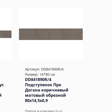
Артикул:
DD841890R/4
Размер: 14*80 см
DD841890R/4
ус
Подступенок Про
Догана коричневый
й
матовый обрезной
80x14,5x0,9
Плиток в упаковке:
6
шт