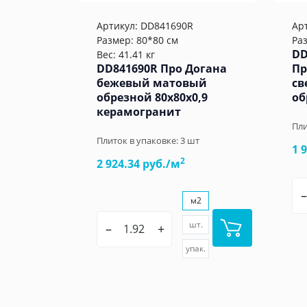
Артикул:
DD841690R
Ар
Размер: 80*80 см
Ра
DD
Вес: 41.41 кг
DD841690R Про Догана
Пр
бежевый матовый
св
обрезной 80x80x0,9
об
керамогранит
Пли
Плиток в упаковке:
3
шт
1 
2
2 924.34 руб./м
–
м2
шт.
–
+
упак.