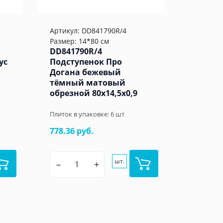
Артикул:
DD841790R/4
Размер: 14*80 см
DD841790R/4
ус
Подступенок Про
Догана бежевый
тёмный матовый
обрезной 80x14,5x0,9
Плиток в упаковке:
6
шт
778.36 руб.
шт.
–
+