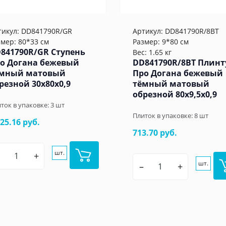
тикул:
DD841790R/GR
Артикул:
DD841790R/8BT
змер: 80*33 см
Размер: 9*80 см
841790R/GR Ступень
Вес: 1.65 кг
о Догана бежевый
DD841790R/8BT Плинт
мный матовый
Про Догана бежевый
резной 30x80x0,9
тёмный матовый
обрезной 80x9,5x0,9
ток в упаковке:
3
шт
Плиток в упаковке:
8
шт
925.16 руб.
713.70 руб.
шт.
+
шт.
–
+