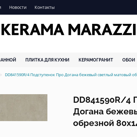
и
Новости
Контакты
ВАННОЙ
ПЛИТКА ДЛЯ КУХНИ
КЕРАМОГРАНИТ
ОБОИ
DD841590R/4 Подступенок Про Догана бежевый светлый матовый о
DD841590R/4 
Догана бежев
обрезной 80x14