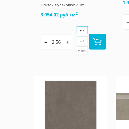
1 
Плиток в упаковке:
2
шт
2
3 954.02 руб./м
–
м2
шт.
–
+
упак.