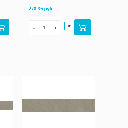
778.36 руб.
шт.
–
+