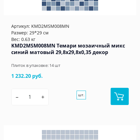
Артикул:
KMD2MSM008MN
Размер: 29*29 см
Вес: 0.63 кг
KMD2MSM008MN Темари мозаичный микс
синий матовый 29,8x29,8x0,35 декор
Плиток в упаковке:
14
шт
1 232.20 руб.
шт.
–
+