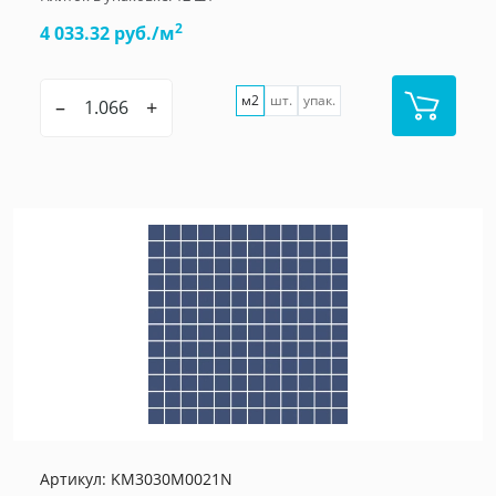
2
4 033.32 руб./м
м2
шт.
упак.
–
+
Артикул:
KM3030M0021N