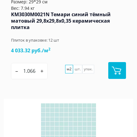
Размер: 29*29 см
Вес: 7.94 кг
KM3030M0021N Темари синий тёмный
матовый 29,8x29,8x0,35 керамическая
плитка
Плиток в упаковке:
12
шт
2
4 033.32 руб./м
м2
шт.
упак.
–
+