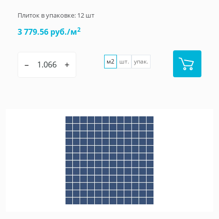
Плиток в упаковке:
12
шт
2
3 779.56 руб./м
м2
шт.
упак.
–
+