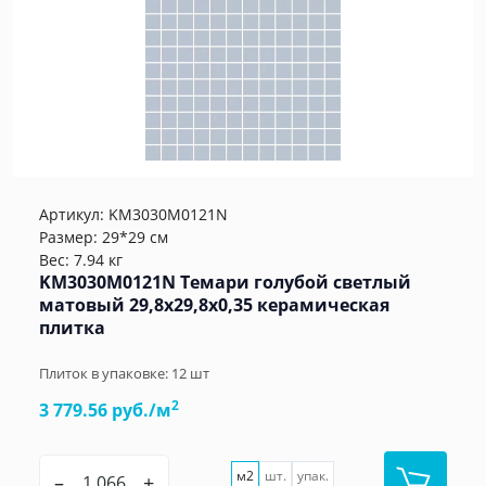
Артикул:
KM3030M0121N
Размер: 29*29 см
Вес: 7.94 кг
KM3030M0121N Темари голубой светлый
матовый 29,8x29,8x0,35 керамическая
плитка
Плиток в упаковке:
12
шт
2
3 779.56 руб./м
м2
шт.
упак.
–
+