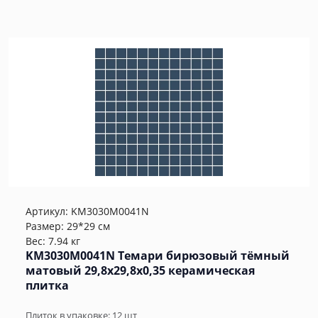
Артикул:
KM3030M0041N
Размер: 29*29 см
Вес: 7.94 кг
KM3030M0041N Темари бирюзовый тёмный
матовый 29,8x29,8x0,35 керамическая
плитка
Плиток в упаковке:
12
шт