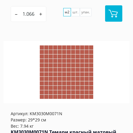
м2
шт.
упак.
–
+
Артикул:
KM3030M0071N
Размер: 29*29 см
Вес: 7.94 кг
KM3030M0071N Темари красный матовый