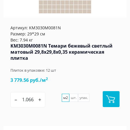
Артикул:
KM3030M0081N
Размер: 29*29 см
Вес: 7.94 кг
KM3030M0081N Темари бежевый светлый
матовый 29,8x29,8x0,35 керамическая
плитка
Плиток в упаковке:
12
шт
2
3 779.56 руб./м
м2
шт.
упак.
–
+