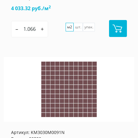
2
4 033.32 руб./м
м2
шт.
упак.
–
+
Артикул:
KM3030M0091N