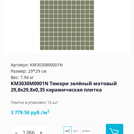
Артикул:
KM3030M0001N
Размер: 29*29 см
Вес: 7.94 кг
KM3030M0001N Темари зелёный матовый
29,8x29,8x0,35 керамическая плитка
Плиток в упаковке:
12
шт
2
3 779.56 руб./м
м2
шт.
упак.
–
+