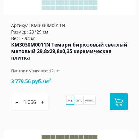
Артикул:
KM3030M0011N
Размер: 29*29 см
Вес: 7.94 кг
KM3030M0011N Темари бирюзовый светлый
матовый 29,8x29,8x0,35 керамическая
плитка
Плиток в упаковке:
12
шт
2
3 779.56 руб./м
м2
шт.
упак.
–
+