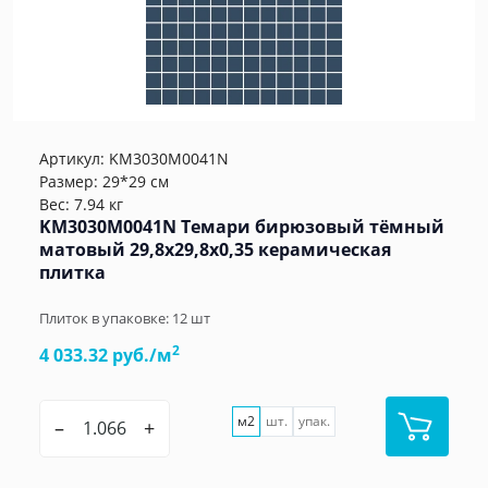
Артикул:
KM3030M0041N
Размер: 29*29 см
Вес: 7.94 кг
KM3030M0041N Темари бирюзовый тёмный
матовый 29,8x29,8x0,35 керамическая
плитка
Плиток в упаковке:
12
шт
2
4 033.32 руб./м
м2
шт.
упак.
–
+