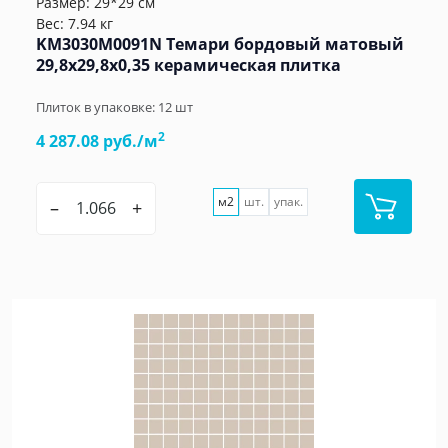
Размер: 29*29 см
Вес: 7.94 кг
KM3030M0091N Темари бордовый матовый
29,8x29,8x0,35 керамическая плитка
Плиток в упаковке:
12
шт
2
4 287.08 руб./м
м2
шт.
упак.
–
+