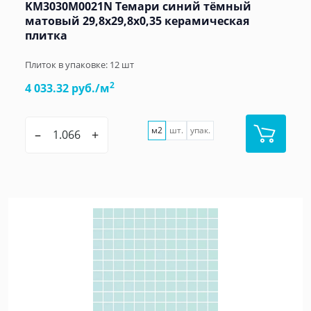
KM3030M0021N Темари синий тёмный
матовый 29,8x29,8x0,35 керамическая
плитка
Плиток в упаковке:
12
шт
2
4 033.32 руб./м
м2
шт.
упак.
–
+