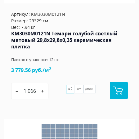
Артикул:
KM3030M0121N
Размер: 29*29 см
Вес: 7.94 кг
KM3030M0121N Темари голубой светлый
матовый 29,8x29,8x0,35 керамическая
плитка
Плиток в упаковке:
12
шт
2
3 779.56 руб./м
м2
шт.
упак.
–
+