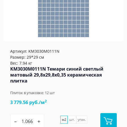
Артикул:
KM3030M0111N
Размер: 29*29 см
Вес: 7.94 кг
KM3030M0111N Темари синий светлый
матовый 29,8x29,8x0,35 керамическая
плитка
Плиток в упаковке:
12
шт
2
3 779.56 руб./м
м2
шт.
упак.
–
+