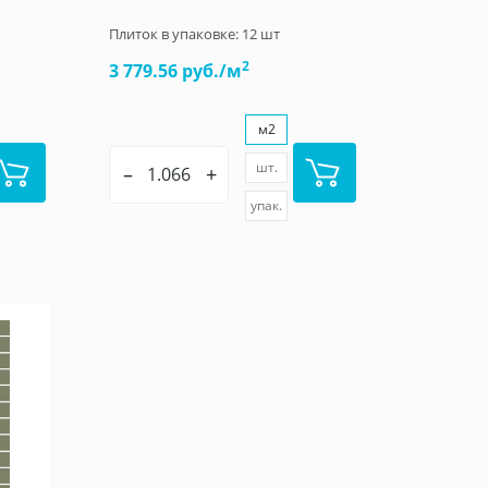
Плиток в упаковке:
12
шт
2
3 779.56 руб./м
м2
шт.
–
+
упак.