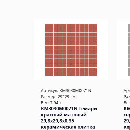
Артикул:
KM3030M0071N
Ар
Размер: 29*29 см
Ра
Вес: 7.94 кг
Вес
KM3030M0071N Темари
KM
красный матовый
се
29,8x29,8x0,35
29
керамическая плитка
ке