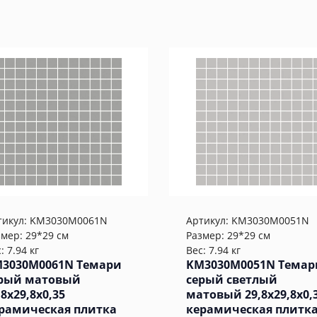
тикул:
KM3030M0061N
Артикул:
KM3030M0051N
змер: 29*29 см
Размер: 29*29 см
: 7.94 кг
Вес: 7.94 кг
3030M0061N Темари
KM3030M0051N Темар
рый матовый
серый светлый
,8x29,8x0,35
матовый 29,8x29,8x0,
рамическая плитка
керамическая плитк