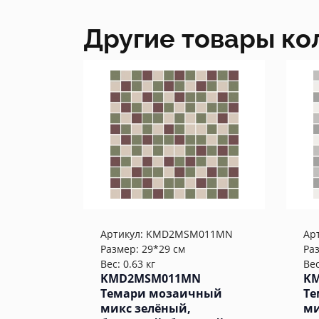
Другие товары ко
Артикул:
KMD2MSM011MN
Ар
Размер: 29*29 см
Ра
Вес: 0.63 кг
Вес
KMD2MSM011MN
K
Темари мозаичный
Те
микс зелёный,
ми