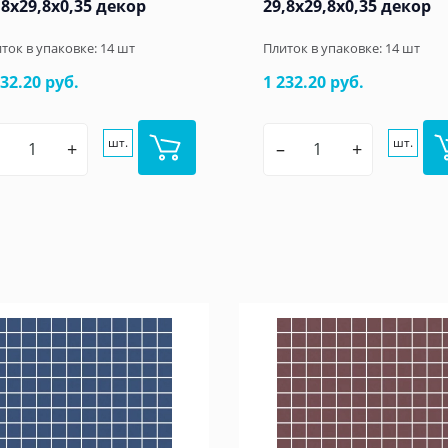
,8x29,8x0,35 декор
29,8x29,8x0,35 декор
ток в упаковке:
14
шт
Плиток в упаковке:
14
шт
232.20 руб.
1 232.20 руб.
шт.
шт.
+
–
+