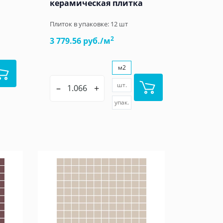
керамическая плитка
Плиток в упаковке:
12
шт
2
3 779.56 руб./м
м2
шт.
–
+
упак.