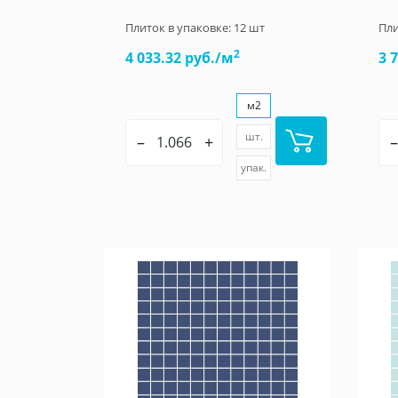
Плиток в упаковке:
12
шт
Пли
2
4 033.32 руб./м
3 
м2
шт.
–
+
–
упак.