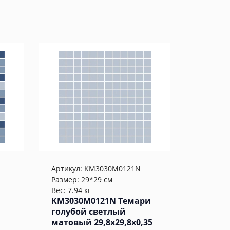
N
Артикул:
KM3030M0121N
Размер: 29*29 см
Вес: 7.94 кг
KM3030M0121N Темари
голубой светлый
й
матовый 29,8x29,8x0,35