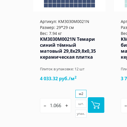
Артикул:
KM3030M0021N
Ар
Размер: 29*29 см
Ра
Вес: 7.94 кг
Вес
KM3030M0021N Темари
KM
синий тёмный
би
матовый 29,8x29,8x0,35
ма
керамическая плитка
ке
Плиток в упаковке:
12
шт
Пли
2
4 033.32 руб./м
3 
м2
шт.
–
+
–
упак.