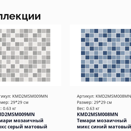
ллекции
тикул:
KMD2MSM009MN
Артикул:
KMD2MSM008M
змер: 29*29 см
Размер: 29*29 см
: 0.63 кг
Вес: 0.63 кг
MD2MSM009MN
KMD2MSM008MN
мари мозаичный
Темари мозаичный
кс серый матовый
микс синий матовы