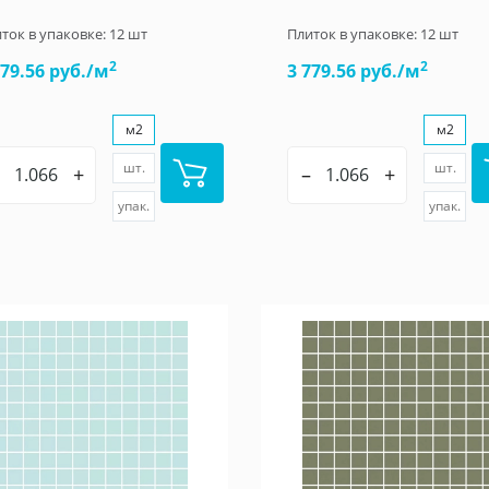
ток в упаковке:
12
шт
Плиток в упаковке:
12
шт
2
2
779.56 руб./м
3 779.56 руб./м
м2
м2
шт.
шт.
+
–
+
упак.
упак.