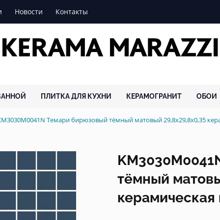
и
Новости
Контакты
ВАННОЙ
ПЛИТКА ДЛЯ КУХНИ
КЕРАМОГРАНИТ
ОБОИ
KM3030M0041N Темари бирюзовый тёмный матовый 29,8x29,8x0,35 ке
KM3030M0041N
тёмный матовы
керамическая 