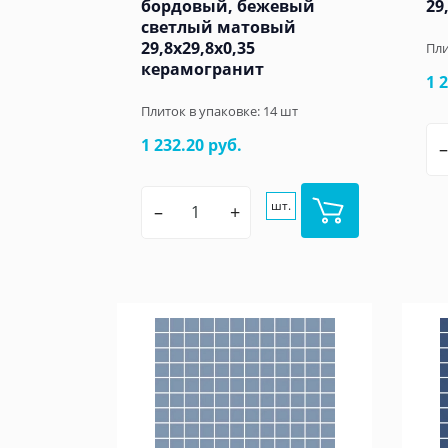
бордовый, бежевый
29
светлый матовый
29,8x29,8x0,35
Пли
керамогранит
1 
Плиток в упаковке:
14
шт
1 232.20 руб.
–
шт.
–
+