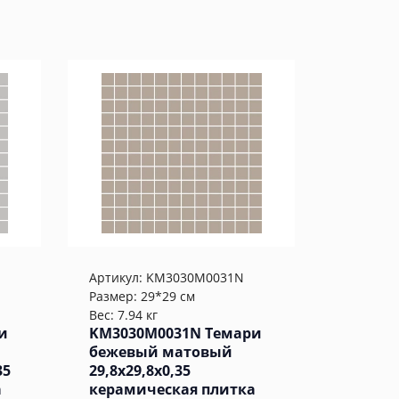
Артикул:
KM3030M0031N
Размер: 29*29 см
Вес: 7.94 кг
и
KM3030M0031N Темари
бежевый матовый
35
29,8x29,8x0,35
а
керамическая плитка