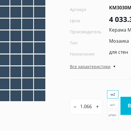
KM3030M
Артикул
4 033.
Цена
Керама 
Производитель
Мозаика
Тип
для стен
Назначение
Все характеристики
м2
шт.
–
+
упак.