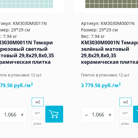
тикул:
KM3030M0011N
Артикул:
KM3030M0001N
змер: 29*29 см
Размер: 29*29 см
: 7.94 кг
Вес: 7.94 кг
3030M0011N Темари
KM3030M0001N Темар
рюзовый светлый
зелёный матовый
товый 29,8x29,8x0,35
29,8x29,8x0,35
рамическая плитка
керамическая плитк
ток в упаковке:
12
шт
Плиток в упаковке:
12
шт
2
2
779.56 руб./м
3 779.56 руб./м
м2
м2
шт.
шт.
+
–
+
упак.
упак.