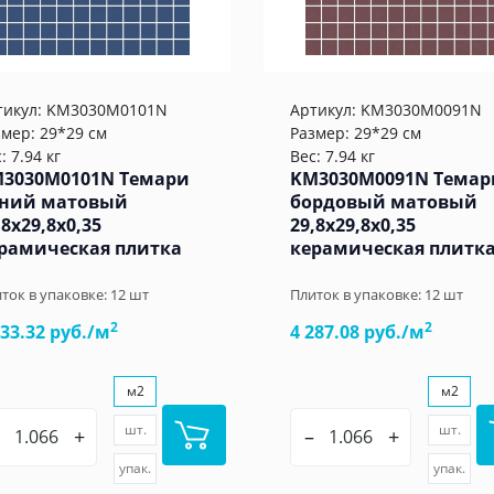
тикул:
KM3030M0101N
Артикул:
KM3030M0091N
змер: 29*29 см
Размер: 29*29 см
: 7.94 кг
Вес: 7.94 кг
3030M0101N Темари
KM3030M0091N Темар
ний матовый
бордовый матовый
,8x29,8x0,35
29,8x29,8x0,35
рамическая плитка
керамическая плитк
ток в упаковке:
12
шт
Плиток в упаковке:
12
шт
2
2
033.32 руб./м
4 287.08 руб./м
м2
м2
шт.
шт.
+
–
+
упак.
упак.