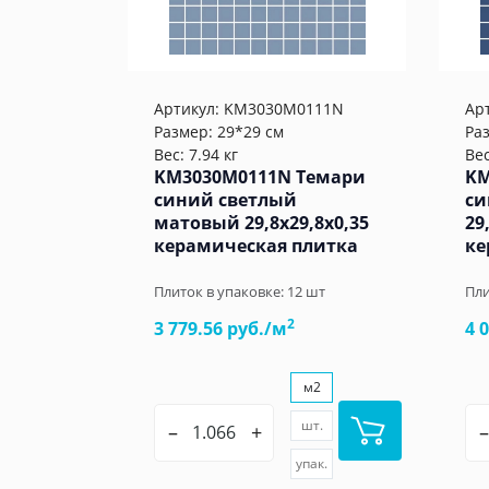
Артикул:
KM3030M0111N
Ар
Размер: 29*29 см
Ра
Вес: 7.94 кг
Вес
KM3030M0111N Темари
KM
синий светлый
си
матовый 29,8x29,8x0,35
29
керамическая плитка
ке
Плиток в упаковке:
12
шт
Пли
2
3 779.56 руб./м
4 
м2
шт.
–
+
–
упак.