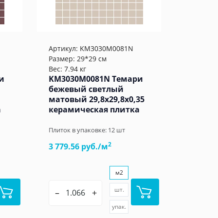
Артикул:
KM3030M0081N
Размер: 29*29 см
Вес: 7.94 кг
и
KM3030M0081N Темари
бежевый светлый
матовый 29,8x29,8x0,35
а
керамическая плитка
Плиток в упаковке:
12
шт
2
3 779.56 руб./м
м2
шт.
–
+
упак.