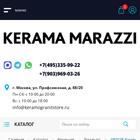
0
меню
+7(495)
335-99-22
+7(903)
969-03-26
г. Москва, ул. Профсоюзная, д. 88/20
Пн-Сб: с 10-00 до 20-00
Вс: с 10-00 до 18-00
info@keramogranitstore.ru
КАТАЛОГ
Главная
Каталог
Венеция
Риальто
48007R Риальт