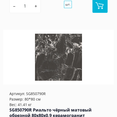
шт.
–
+
Артикул:
SG850790R
Размер: 80*80 см
Вес: 41.41 кг
SG850790R Риальто чёрный матовый
обрезной 80x80x0,9 керамогранит