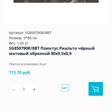
Артикул:
SG850790R/8BT
Размер: 9*80 см
Вес: 1.65 кг
SG850790R/8BT Плинтус Риальто чёрный
матовый обрезной 80x9,5x0,9
Плиток в упаковке:
8
шт
713.70 руб.
шт.
–
+