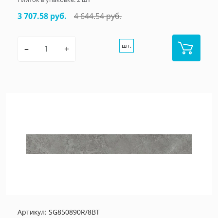
3 707.58 руб.
4 644.54 руб.
шт.
–
+
Артикул:
SG850890R/8BT