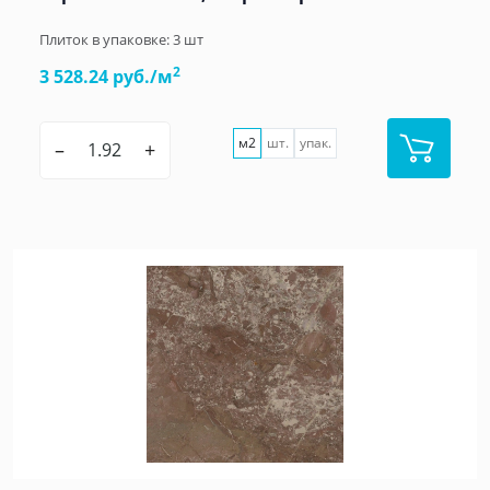
Плиток в упаковке:
3
шт
2
3 528.24 руб./м
м2
шт.
упак.
–
+