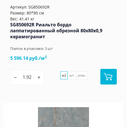
Артикул:
SG850692R
Размер: 80*80 см
Вес: 41.41 кг
SG850692R Риальто бордо
лаппатированный обрезной 80x80x0,9
керамогранит
Плиток в упаковке:
3
шт
2
5 596.14 руб./м
м2
шт.
упак.
–
+