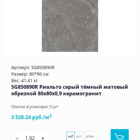
Артикул:
SG850890R
Размер: 80*80 см
Вес: 41.41 кг
SG850890R Риальто серый тёмный матовый
обрезной 80x80x0,9 керамогранит
Плиток в упаковке:
3
шт
2
3 528.24 руб./м
м2
шт.
упак.
–
+