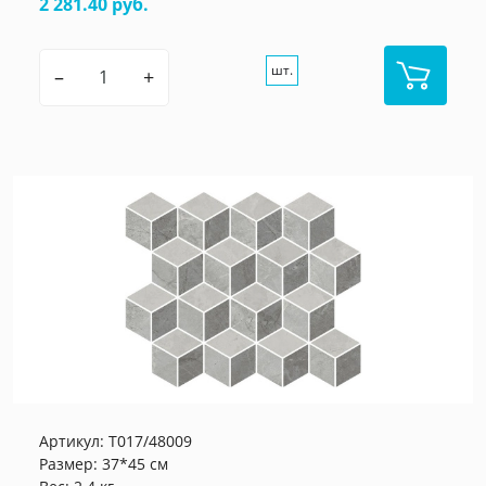
2 281.40 руб.
шт.
–
+
Артикул:
T017/48009
Размер: 37*45 см