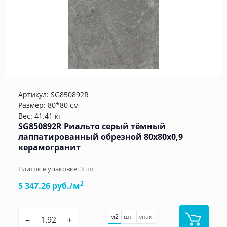
Артикул:
SG850892R
Размер: 80*80 см
Вес: 41.41 кг
SG850892R Риальто серый тёмный
лаппатированный обрезной 80x80x0,9
керамогранит
Плиток в упаковке:
3
шт
2
5 347.26 руб./м
м2
шт.
упак.
–
+