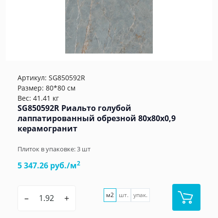
Артикул:
SG850592R
Размер: 80*80 см
Вес: 41.41 кг
SG850592R Риальто голубой
лаппатированный обрезной 80x80x0,9
керамогранит
Плиток в упаковке:
3
шт
2
5 347.26 руб./м
м2
шт.
упак.
–
+