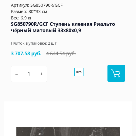
Артикул:
SG850790R/GCF
Размер: 80*33 см
Вес: 6.9 кг
SG850790R/GCF Ступень клееная Риальто
чёрный матовый 33x80x0,9
Плиток в упаковке:
2
шт
3 707.58 руб.
4 644.54 руб.
шт.
–
+