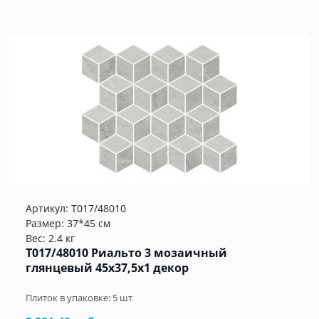
Артикул:
T017/48010
Размер: 37*45 см
Вес: 2.4 кг
T017/48010 Риальто 3 мозаичный
глянцевый 45x37,5x1 декор
Плиток в упаковке:
5
шт