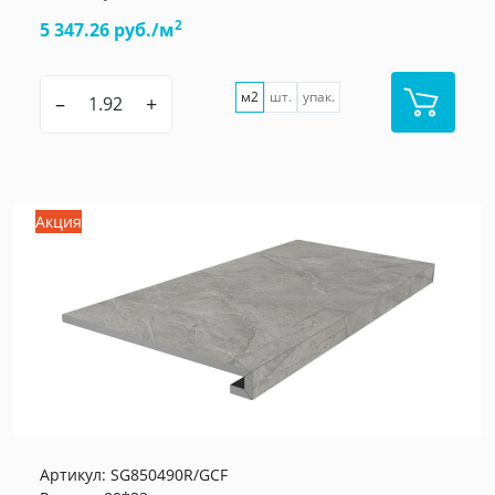
2
5 347.26 руб./м
м2
шт.
упак.
–
+
Акция
Артикул:
SG850490R/GCF