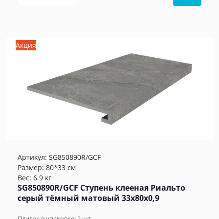
Акция
Артикул:
SG850890R/GCF
Размер: 80*33 см
Вес: 6.9 кг
SG850890R/GCF Ступень клееная Риальто
серый тёмный матовый 33x80x0,9
Плиток в упаковке:
2
шт