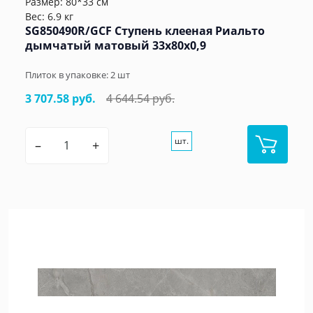
Размер: 80*33 см
Вес: 6.9 кг
SG850490R/GCF Ступень клееная Риальто
дымчатый матовый 33x80x0,9
Плиток в упаковке:
2
шт
3 707.58 руб.
4 644.54 руб.
шт.
–
+