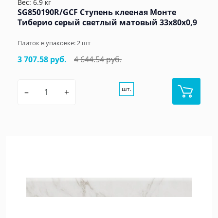
Вес: 6.9 кг
SG850190R/GCF Ступень клееная Монте
Тиберио серый светлый матовый 33x80x0,9
Плиток в упаковке:
2
шт
3 707.58 руб.
4 644.54 руб.
шт.
–
+