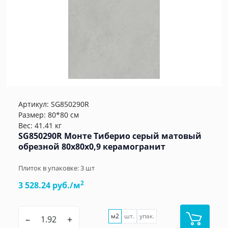
Артикул:
SG850290R
Размер: 80*80 см
Вес: 41.41 кг
SG850290R Монте Тиберио серый матовый
обрезной 80x80x0,9 керамогранит
Плиток в упаковке:
3
шт
2
3 528.24 руб./м
м2
шт.
упак.
–
+