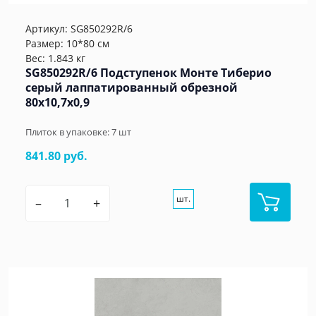
Артикул:
SG850292R/6
Размер: 10*80 см
Вес: 1.843 кг
SG850292R/6 Подступенок Монте Тиберио
серый лаппатированный обрезной
80x10,7x0,9
Плиток в упаковке:
7
шт
841.80 руб.
шт.
–
+