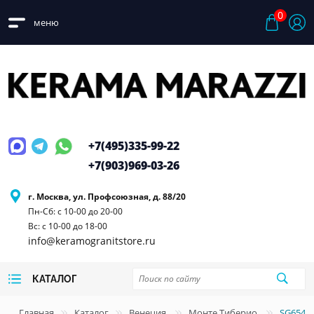
0
меню
+7(495)
335-99-22
+7(903)
969-03-26
г. Москва, ул. Профсоюзная, д. 88/20
Пн-Сб: с 10-00 до 20-00
Вс: с 10-00 до 18-00
info@keramogranitstore.ru
КАТАЛОГ
Главная
Каталог
Венеция
Монте Тиберио
SG6544