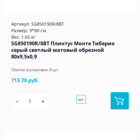
Артикул:
SG850190R/8BT
Размер: 9*80 см
Вес: 1.65 кг
SG850190R/8BT Плинтус Монте Тиберио
серый светлый матовый обрезной
80x9,5x0,9
Плиток в упаковке:
8
шт
713.70 руб.
шт.
–
+