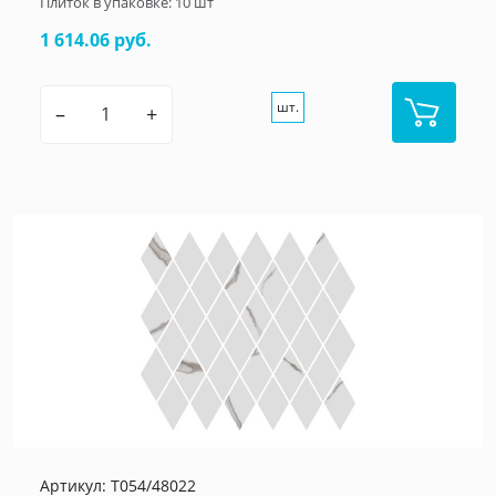
Плиток в упаковке:
10
шт
1 614.06 руб.
шт.
–
+
Артикул:
T054/48022