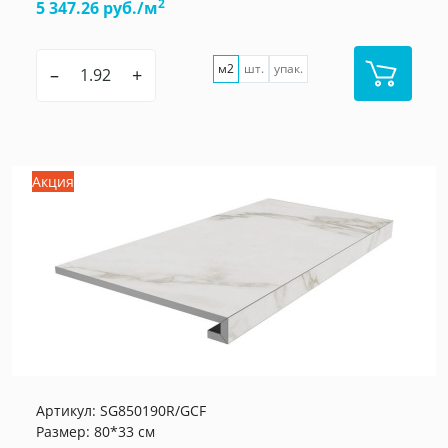
2
5 347.26 руб./м
м2
шт.
упак.
–
+
Акция
Артикул:
SG850190R/GCF
Размер: 80*33 см