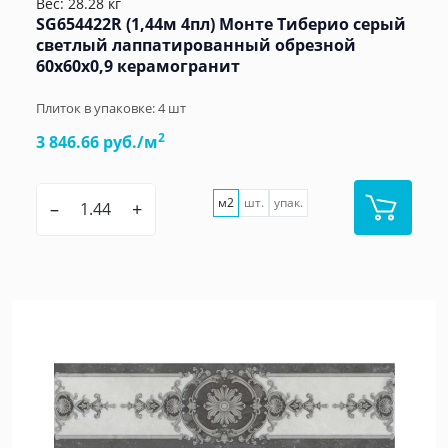
Вес: 28.28 кг
SG654422R (1,44м 4пл) Монте Тиберио серый
светлый лаппатированный обрезной
60x60x0,9 керамогранит
Плиток в упаковке:
4
шт
2
3 846.66 руб./м
м2
шт.
упак.
–
+