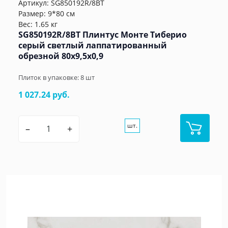
Артикул:
SG850192R/8BT
Размер: 9*80 см
Вес: 1.65 кг
SG850192R/8BT Плинтус Монте Тиберио
серый светлый лаппатированный
обрезной 80x9,5x0,9
Плиток в упаковке:
8
шт
1 027.24 руб.
шт.
–
+