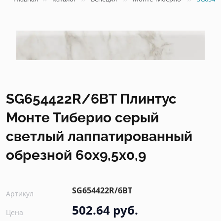
SG654422R/6BT Плинтус
Монте Тиберио серый
светлый лаппатированный
обрезной 60x9,5x0,9
SG654422R/6BT
Артикул
502.64 руб.
Цена