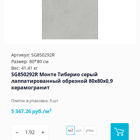
Артикул:
SG850292R
Размер: 80*80 см
Вес: 41.41 кг
SG850292R Монте Тиберио серый
лаппатированный обрезной 80x80x0,9
керамогранит
Плиток в упаковке:
3
шт
2
5 347.26 руб./м
м2
шт.
упак.
–
+