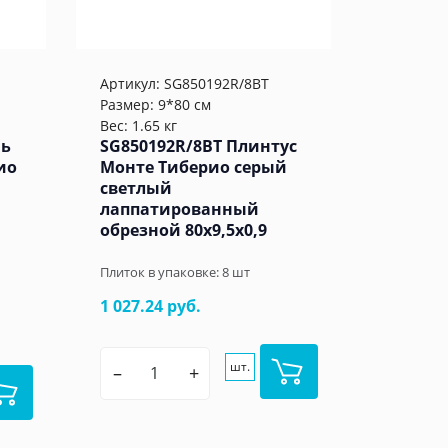
Артикул:
SG850192R/8BT
Размер: 9*80 см
Вес: 1.65 кг
нь
SG850192R/8BT Плинтус
ио
Монте Тиберио серый
светлый
лаппатированный
обрезной 80x9,5x0,9
Плиток в упаковке:
8
шт
1 027.24 руб.
шт.
–
+