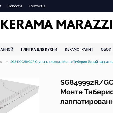
и
Новости
Контакты
ВАННОЙ
ПЛИТКА ДЛЯ КУХНИ
КЕРАМОГРАНИТ
ОБОИ
ио
SG849992R/GCF Ступень клееная Монте Тиберио белый лаппат
SG849992R/GC
Монте Тибери
лаппатированн