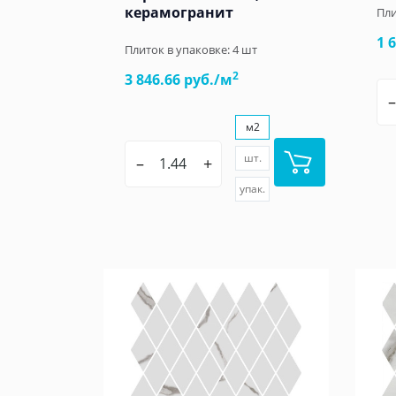
керамогранит
Пли
1 
Плиток в упаковке:
4
шт
2
3 846.66 руб./м
–
м2
шт.
–
+
упак.