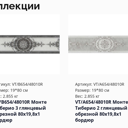
ллекции
тикул:
VT/B654/48010R
Артикул:
VT/A654/48010R
змер: 19*80 см
Размер: 19*80 см
: 2.855 кг
Вес: 2.855 кг
/B654/48010R Монте
VT/A654/48010R Монте
берио 3 глянцевый
Тиберио 2 глянцевый
резной 80x19,8x1
обрезной 80x19,8x1
рдюр
бордюр