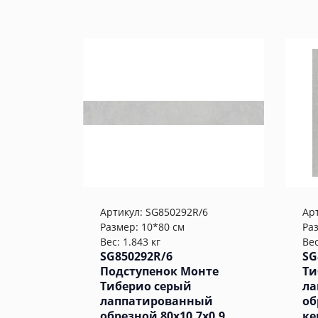
Артикул:
SG850292R/6
Ар
Размер: 10*80 см
Ра
Вес: 1.843 кг
Вес
SG850292R/6
SG
Подступенок Монте
Ти
Тиберио серый
ла
лаппатированный
об
обрезной 80x10,7x0,9
ке