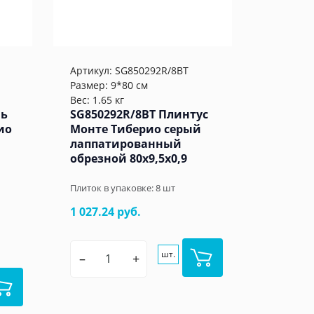
Артикул:
SG850292R/8BT
Размер: 9*80 см
Вес: 1.65 кг
нь
SG850292R/8BT Плинтус
ио
Монте Тиберио серый
лаппатированный
обрезной 80x9,5x0,9
Плиток в упаковке:
8
шт
1 027.24 руб.
шт.
–
+