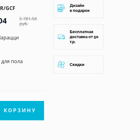
Дизайн
2R/GCF
в подарок
04
5 781.58
руб.
Бесплатная
Марацци
доставка от 50
т.р.
/ для пола
Скидки
В КОРЗИНУ