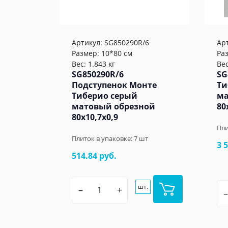
Артикул:
SG850290R/6
Ар
Размер: 10*80 см
Ра
Вес: 1.843 кг
Вес
SG850290R/6
SG
Подступенок Монте
Ти
Тиберио серый
ма
матовый обрезной
80
80x10,7x0,9
Пли
Плиток в упаковке:
7
шт
3 
514.84 руб.
шт.
–
+
–