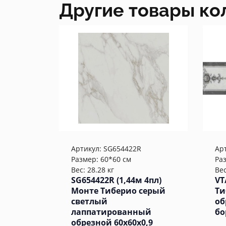
Другие товары ко
Артикул:
SG654422R
Ар
Размер: 60*60 см
Ра
Вес: 28.28 кг
Вес
SG654422R (1,44м 4пл)
VT
Монте Тиберио серый
Ти
светлый
об
лаппатированный
бо
обрезной 60x60x0,9