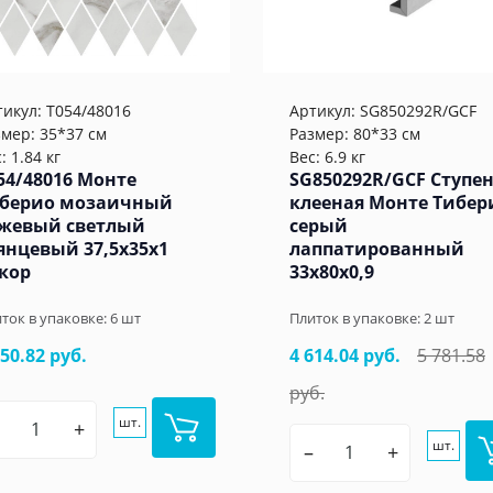
тикул:
T054/48016
Артикул:
SG850292R/GCF
змер: 35*37 см
Размер: 80*33 см
: 1.84 кг
Вес: 6.9 кг
54/48016 Монте
SG850292R/GCF Ступе
берио мозаичный
клееная Монте Тибер
жевый светлый
серый
янцевый 37,5x35x1
лаппатированный
кор
33x80x0,9
ток в упаковке:
6
шт
Плиток в упаковке:
2
шт
050.82 руб.
4 614.04 руб.
5 781.58
руб.
шт.
+
шт.
–
+