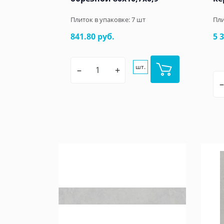
Плиток в упаковке:
7
шт
Пли
841.80 руб.
5 
шт.
–
+
–