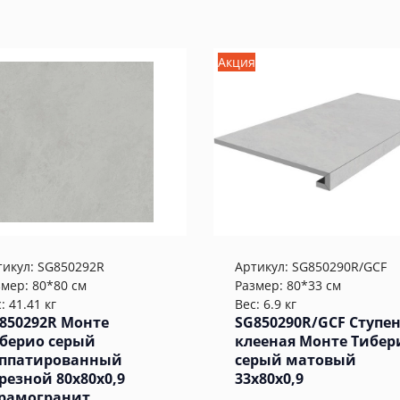
Акция
тикул:
SG850292R
Артикул:
SG850290R/GCF
змер: 80*80 см
Размер: 80*33 см
: 41.41 кг
Вес: 6.9 кг
850292R Монте
SG850290R/GCF Ступе
берио серый
клееная Монте Тибер
ппатированный
серый матовый
резной 80x80x0,9
33x80x0,9
рамогранит