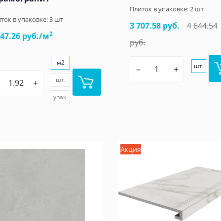
Плиток в упаковке:
2
шт
ток в упаковке:
3
шт
3 707.58 руб.
4 644.54
2
347.26 руб./м
руб.
м2
шт.
–
+
шт.
+
упак.
Акция