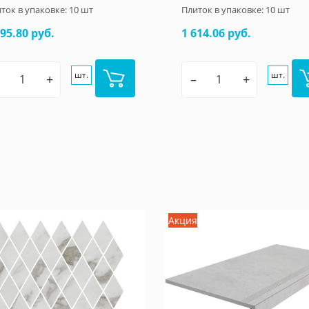
ток в упаковке:
10
шт
Плиток в упаковке:
10
шт
695.80 руб.
1 614.06 руб.
шт.
шт.
+
–
+
Акция