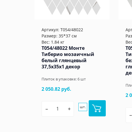
Артикул:
T054/48022
Ар
Размер: 35*37 см
Ра
Вес: 1.84 кг
Вес
T054/48022 Монте
T0
Тиберио мозаичный
Ти
белый глянцевый
бе
37,5x35x1 декор
гл
де
Плиток в упаковке:
6
шт
Пли
2 050.82 руб.
2 
шт.
–
+
–