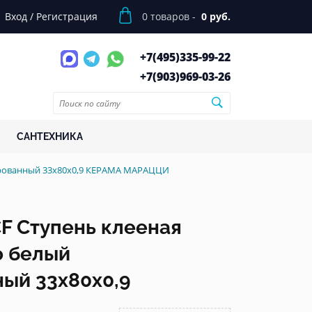
Вход
/
Регистрация
0
товаров -
0 руб.
+7(495)
335-99-22
+7(903)
969-03-26
САНТЕХНИКА
ированный 33x80x0,9 КЕРАМА МАРАЦЦИ
F Ступень клееная
о белый
ый 33x80x0,9