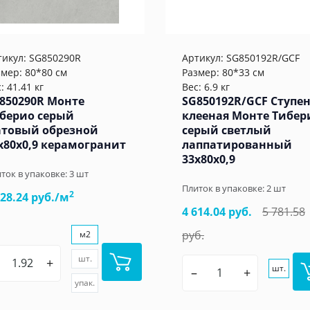
тикул:
SG850290R
Артикул:
SG850192R/GCF
змер: 80*80 см
Размер: 80*33 см
: 41.41 кг
Вес: 6.9 кг
850290R Монте
SG850192R/GCF Ступе
берио серый
клееная Монте Тибер
товый обрезной
серый светлый
x80x0,9 керамогранит
лаппатированный
33x80x0,9
ток в упаковке:
3
шт
Плиток в упаковке:
2
шт
2
528.24 руб./м
4 614.04 руб.
5 781.58
руб.
м2
шт.
+
шт.
–
+
упак.