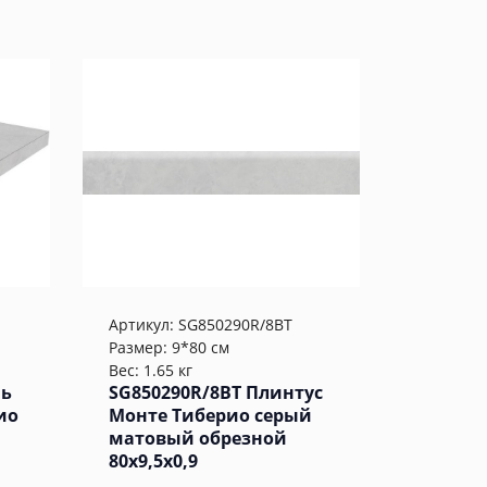
Артикул:
SG850290R/8BT
Размер: 9*80 см
Вес: 1.65 кг
нь
SG850290R/8BT Плинтус
ио
Монте Тиберио серый
матовый обрезной
80x9,5x0,9