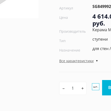
SG84999
Артикул
4 614.
Цена
руб.
Керама 
Производитель
ступени
Тип
для стен 
Назначение
Все характеристики
шт.
–
+