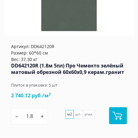
Артикул:
DD642120R
Размер: 60*60 см
Вес: 37.30 кг
DD642120R (1.8м 5пл) Про Чементо зелёный
матовый обрезной 60x60x0,9 керам.гранит
Плиток в упаковке:
5
шт
2
2 740.12 руб./м
м2
шт.
упак.
–
+