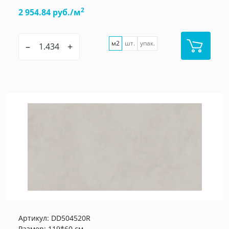
2
2 954.84 руб./м
м2
шт.
упак.
–
+
Артикул:
DD504520R
Размер: 119*60 см