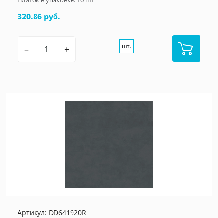
Плиток в упаковке:
10
шт
320.86 руб.
шт.
–
+
Артикул:
DD641920R