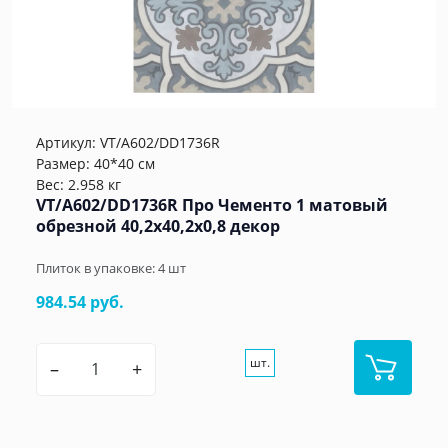
Артикул:
VT/A602/DD1736R
Размер: 40*40 см
Вес: 2.958 кг
VT/A602/DD1736R Про Чементо 1 матовый
обрезной 40,2x40,2x0,8 декор
Плиток в упаковке:
4
шт
984.54 руб.
шт.
–
+