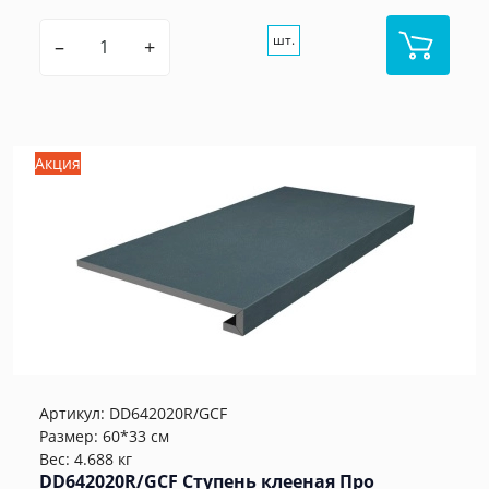
шт.
–
+
Акция
Артикул:
DD642020R/GCF
Размер: 60*33 см
Вес: 4.688 кг
DD642020R/GCF Ступень клееная Про