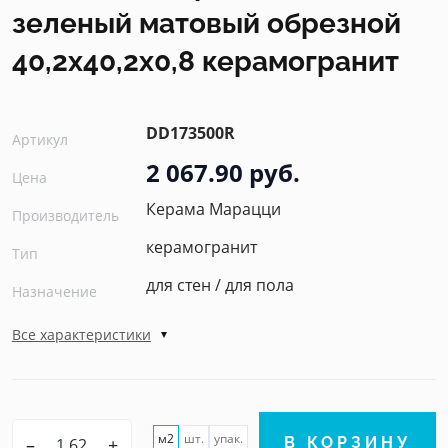
зеленый матовый обрезной
40,2x40,2x0,8 керамогранит
DD173500R
Артикул
2 067.90 руб.
Цена
Керама Марацци
Производитель
керамогранит
Тип
для стен / для пола
Назначение
Все характеристики
м2
шт.
упак.
–
+
В КОРЗИНУ