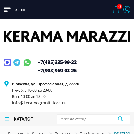
0
меню
+7(495)
335-99-22
+7(903)
969-03-26
г. Москва, ул. Профсоюзная, д. 88/20
Пн-Сб: с 10-00 до 20-00
Вс: с 10-00 до 18-00
info@keramogranitstore.ru
КАТАЛОГ
Главная
Каталог
Тоскана
Про Чементо
DD173500R