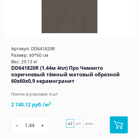
Артикул:
DD641820R
Размер: 60*60 см
Вес: 29.13 кг
DD641820R (1.44м 4пл) Про Чементо
коричневый тёмный матовый обрезной
60x60x0,9 керамогранит
Плиток в упаковке:
4
шт
2
2 740.12 руб./м
м2
шт.
упак.
–
+