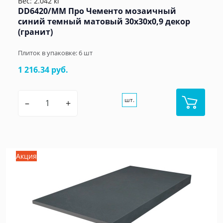
Вес: 2.042 кг
DD6420/MM Про Чементо мозаичный
синий темный матовый 30x30x0,9 декор
(гранит)
Плиток в упаковке:
6
шт
1 216.34 руб.
шт.
–
+
Акция