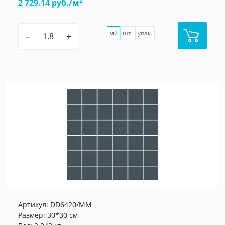
2
2 729.14 руб./м
м2
шт.
упак.
–
+
Артикул:
DD6420/MM
Размер: 30*30 см