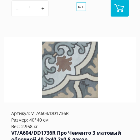
шт.
–
+
Артикул:
VT/A604/DD1736R
Размер: 40*40 см
Вес: 2.958 кг
VT/A604/DD1736R Про Чементо 3 матовый
обрезной 40,2x40,2x0,8 декор