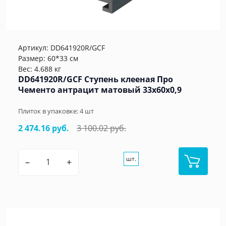
Артикул:
DD641920R/GCF
Размер: 60*33 см
Вес: 4.688 кг
DD641920R/GCF Ступень клееная Про
Чементо антрацит матовый 33x60x0,9
Плиток в упаковке:
4
шт
2 474.16 руб.
3 100.02 руб.
шт.
–
+