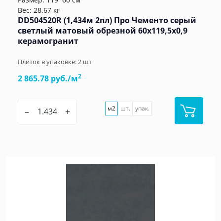
Вес: 28.67 кг
DD504520R (1,434м 2пл) Про Чементо серый
светлый матовый обрезной 60x119,5x0,9
керамогранит
Плиток в упаковке:
2
шт
2
2 865.78 руб./м
м2
шт.
упак.
–
+