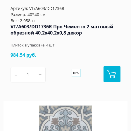
Артикул:
VT/A603/DD1736R
Размер: 40*40 см
Вес: 2.958 кг
VT/A603/DD1736R Про Чементо 2 матовый
обрезной 40,2x40,2x0,8 декор
Плиток в упаковке:
4
шт
984.54 руб.
шт.
–
+