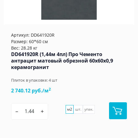
Артикул:
DD641920R
Размер: 60*60 см
Вес: 28.28 кг
DD641920R (1,44м 4пл) Про Чементо
антрацит матовый обрезной 60x60x0,9
керамогранит
Плиток в упаковке:
4
шт
2
2 740.12 руб./м
м2
шт.
упак.
–
+