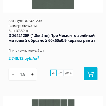
Артикул:
DD642120R
Размер: 60*60 см
Вес: 37.30 кг
DD642120R (1.8м 5пл) Про Чементо зелёный
матовый обрезной 60x60x0,9 керам.гранит
Плиток в упаковке:
5
шт
2
2 740.12 руб./м
м2
шт.
упак.
–
+