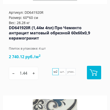
Артикул:
DD641920R
Размер: 60*60 см
Вес: 28.28 кг
DD641920R (1,44м 4пл) Про Чементо
антрацит матовый обрезной 60x60x0,9
керамогранит
Плиток в упаковке:
4
шт
2
2 740.12 руб./м
м2
шт.
упак.
–
+