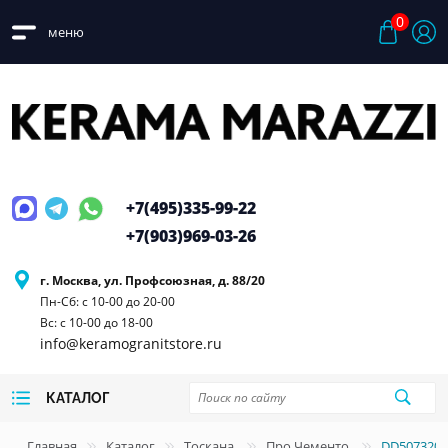
0
меню
+7(495)
335-99-22
+7(903)
969-03-26
г. Москва, ул. Профсоюзная, д. 88/20
Пн-Сб: с 10-00 до 20-00
Вс: с 10-00 до 18-00
info@keramogranitstore.ru
КАТАЛОГ
Главная
Каталог
Тоскана
Про Чементо
DD507320R