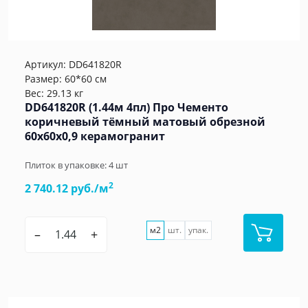
Артикул:
DD641820R
Размер: 60*60 см
Вес: 29.13 кг
DD641820R (1.44м 4пл) Про Чементо
коричневый тёмный матовый обрезной
60x60x0,9 керамогранит
Плиток в упаковке:
4
шт
2
2 740.12 руб./м
м2
шт.
упак.
–
+