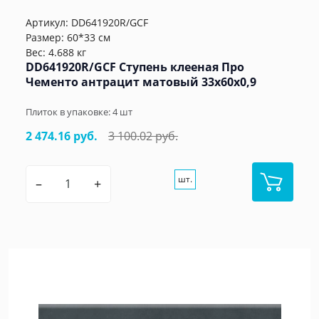
Артикул:
DD641920R/GCF
Размер: 60*33 см
Вес: 4.688 кг
DD641920R/GCF Ступень клееная Про
Чементо антрацит матовый 33x60x0,9
Плиток в упаковке:
4
шт
2 474.16 руб.
3 100.02 руб.
шт.
–
+