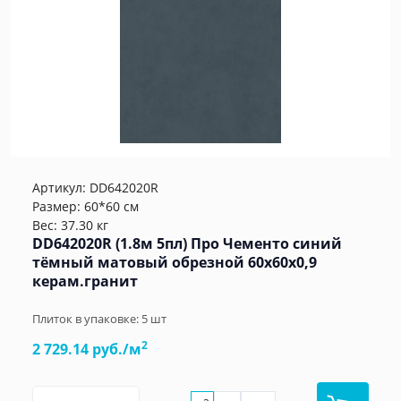
Артикул:
DD642020R
Размер: 60*60 см
Вес: 37.30 кг
DD642020R (1.8м 5пл) Про Чементо синий
тёмный матовый обрезной 60x60x0,9
керам.гранит
Плиток в упаковке:
5
шт
2
2 729.14 руб./м