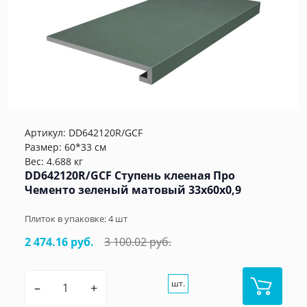
Артикул:
DD642120R/GCF
Размер: 60*33 см
Вес: 4.688 кг
DD642120R/GCF Ступень клееная Про
Чементо зеленый матовый 33x60x0,9
Плиток в упаковке:
4
шт
2 474.16 руб.
3 100.02 руб.
шт.
–
+