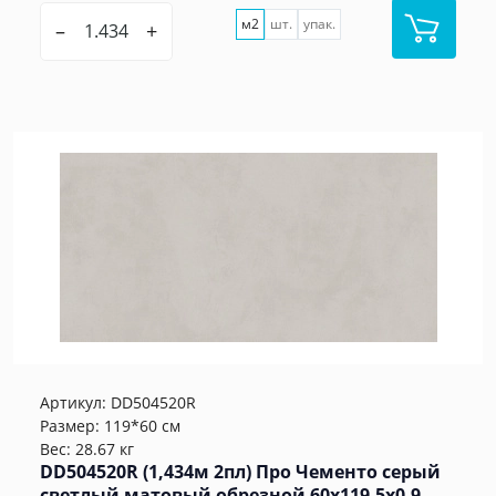
м2
шт.
упак.
–
+
Артикул:
DD504520R
Размер: 119*60 см
Вес: 28.67 кг
DD504520R (1,434м 2пл) Про Чементо серый
светлый матовый обрезной 60x119,5x0,9