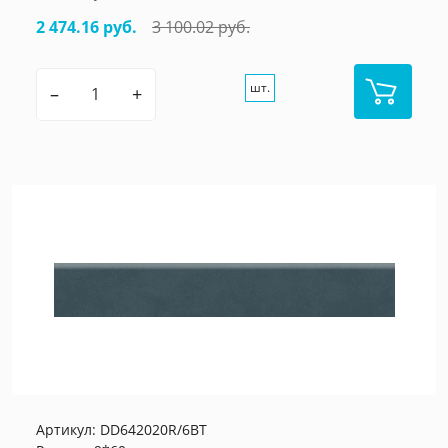
2 474.16 руб.
3 100.02 руб.
шт.
–
+
Артикул:
DD642020R/6BT