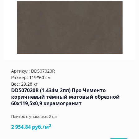
Артикул:
DD507020R
Размер: 119*60 см
Вес: 29.28 кг
DD507020R (1.434м 2пл) Про Чементо
коричневый тёмный матовый обрезной
60x119,5x0,9 керамогранит
Плиток в упаковке:
2
шт
2
2 954.84 руб./м