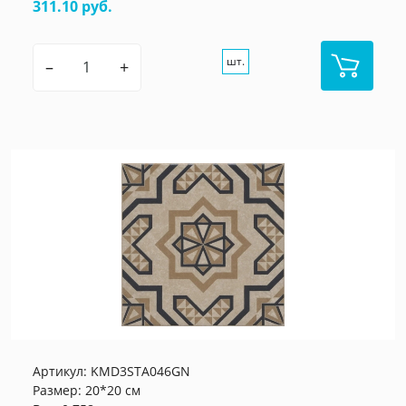
311.10 руб.
шт.
–
+
Артикул:
KMD3STA046GN
Размер: 20*20 см