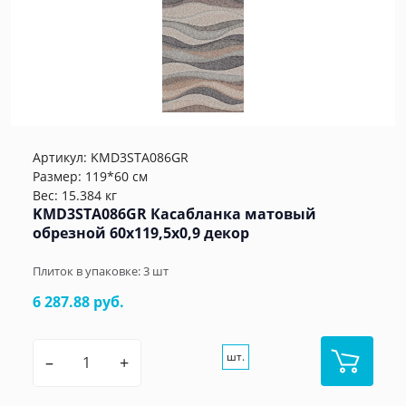
Артикул:
KMD3STA086GR
Размер: 119*60 см
Вес: 15.384 кг
KMD3STA086GR Касабланка матовый
обрезной 60x119,5x0,9 декор
Плиток в упаковке:
3
шт
6 287.88 руб.
шт.
–
+