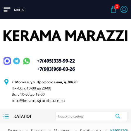
0
меню
+7(495)
335-99-22
+7(903)
969-03-26
г. Москва, ул. Профсоюзная, д. 88/20
Пн-Сб: с 10-00 до 20-00
Вс: с 10-00 до 18-00
info@keramogranitstore.ru
КАТАЛОГ
Главная
Каталог
Марокко
Касабланка
KM6012G020