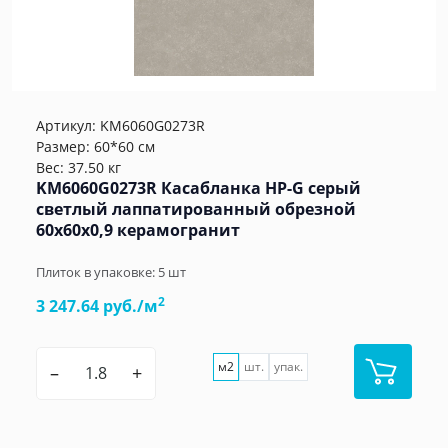
Артикул:
KM6060G0273R
Размер: 60*60 см
Вес: 37.50 кг
KM6060G0273R Касабланка HP-G серый
светлый лаппатированный обрезной
60x60x0,9 керамогранит
Плиток в упаковке:
5
шт
2
3 247.64 руб./м
м2
шт.
упак.
–
+