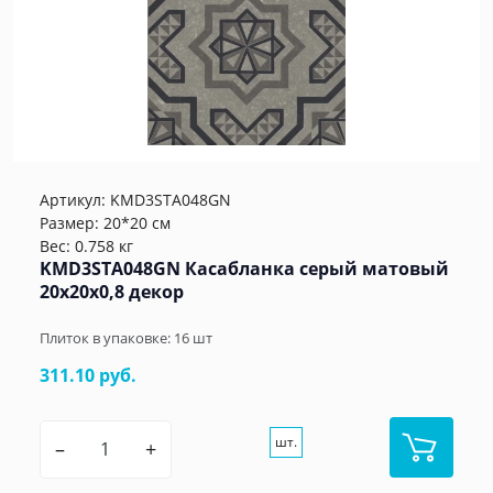
Артикул:
KMD3STA048GN
Размер: 20*20 см
Вес: 0.758 кг
KMD3STA048GN Касабланка серый матовый
20x20x0,8 декор
Плиток в упаковке:
16
шт
311.10 руб.
шт.
–
+