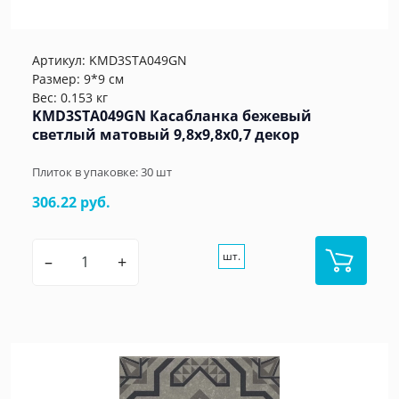
Артикул:
KMD3STA049GN
Размер: 9*9 см
Вес: 0.153 кг
KMD3STA049GN Касабланка бежевый
светлый матовый 9,8x9,8x0,7 декор
Плиток в упаковке:
30
шт
306.22 руб.
шт.
–
+