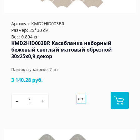
Артикул:
KMD2HID003BR
Размер: 25*30 см
Вес: 0.894 кг
KMD2HID003BR Касабланка наборный
бежевый светлый матовый обрезной
30x25x0,9 декор
Плиток в упаковке:
7
шт
3 140.28 руб.
шт.
–
+