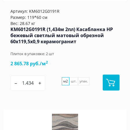
Артикул:
KM6012G0191R
Размер: 119*60 см
Вес: 28.67 кг
KM6012G0191R (1,434м 2пл) Касабланка HP
бежевый светлый матовый обрезной
60x119,5x0,9 керамогранит
Плиток в упаковке:
2
шт
2
2 865.78 руб./м
м2
шт.
упак.
–
+