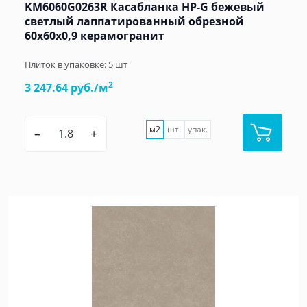
KM6060G0263R Касабланка HP-G бежевый
светлый лаппатированный обрезной
60x60x0,9 керамогранит
Плиток в упаковке:
5
шт
2
3 247.64 руб./м
м2
шт.
упак.
–
+