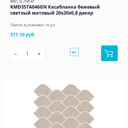
Вес: 0.758 кг
KMD3STA046GN Касабланка бежевый
светлый матовый 20x20x0,8 декор
Плиток в упаковке:
16
шт
311.10 руб.
шт.
–
+