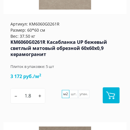
Артикул:
KM6060G0261R
Размер: 60*60 см
Вес: 37.50 кг
KM6060G0261R Касабланка UP бежевый
светлый матовый обрезной 60x60x0,9
керамогранит
Плиток в упаковке:
5
шт
2
3 172 руб./м
м2
шт.
упак.
–
+