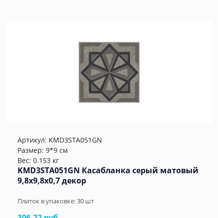
Артикул:
KMD3STA051GN
Размер: 9*9 см
Вес: 0.153 кг
KMD3STA051GN Касабланка серый матовый
9,8x9,8x0,7 декор
Плиток в упаковке:
30
шт
306.22 руб.