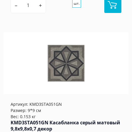
шт.
–
+
Артикул:
KMD3STA051GN
Размер: 9*9 см
Вес: 0.153 кг
KMD3STA051GN Касабланка серый матовый
9,8x9,8x0,7 декор