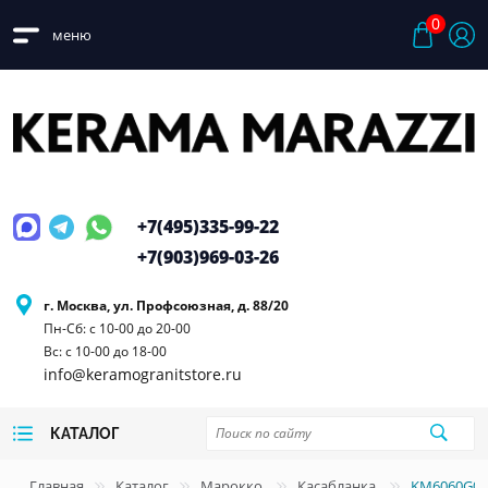
0
меню
+7(495)
335-99-22
+7(903)
969-03-26
г. Москва, ул. Профсоюзная, д. 88/20
Пн-Сб: с 10-00 до 20-00
Вс: с 10-00 до 18-00
info@keramogranitstore.ru
КАТАЛОГ
Главная
Каталог
Марокко
Касабланка
KM6060G02