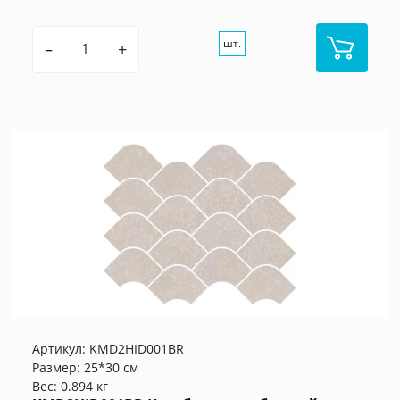
шт.
–
+
Артикул:
KMD2HID001BR
Размер: 25*30 см
Вес: 0.894 кг