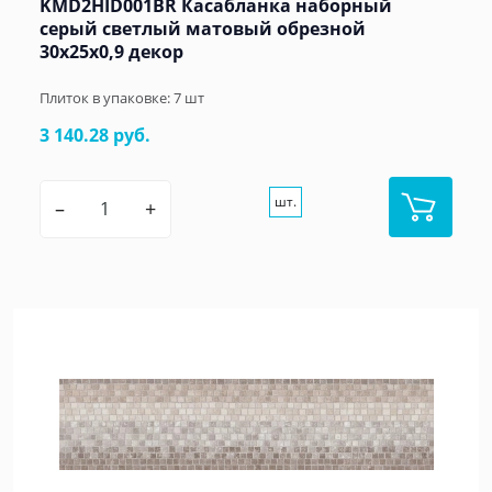
KMD2HID001BR Касабланка наборный
серый светлый матовый обрезной
30x25x0,9 декор
Плиток в упаковке:
7
шт
3 140.28 руб.
шт.
–
+