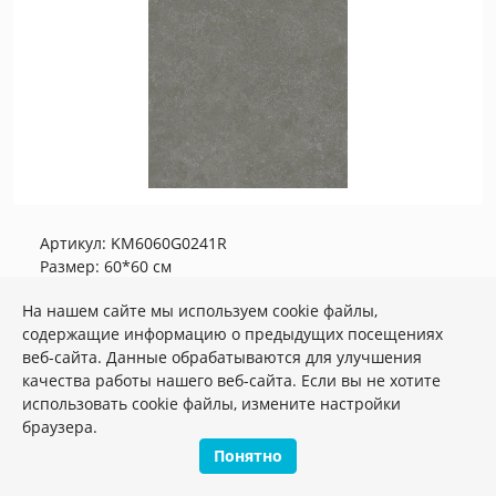
Артикул:
KM6060G0241R
Размер: 60*60 см
Вес: 37.50 кг
На нашем сайте мы используем cookie файлы,
KM6060G0241R Касабланка UP серый
содержащие информацию о предыдущих посещениях
матовый обрезной 60x60x0,9 керамогранит
веб-сайта. Данные обрабатываются для улучшения
качества работы нашего веб-сайта. Если вы не хотите
Плиток в упаковке:
5
шт
использовать cookie файлы, измените настройки
2
3 172 руб./м
браузера.
Понятно
м2
шт.
упак.
–
+