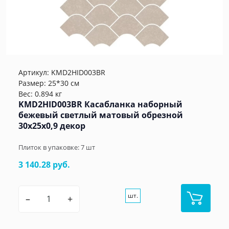
Артикул:
KMD2HID003BR
Размер: 25*30 см
Вес: 0.894 кг
KMD2HID003BR Касабланка наборный
бежевый светлый матовый обрезной
30x25x0,9 декор
Плиток в упаковке:
7
шт
3 140.28 руб.
шт.
–
+