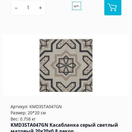
шт.
–
+
Артикул:
KMD3STA047GN
Размер: 20*20 см
Вес: 0.758 кг
KMD3STA047GN Касабланка серый светлый
матовый 20x20x0,8 декор