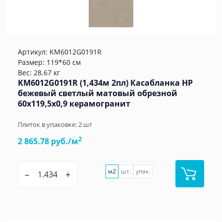
Артикул:
KM6012G0191R
Размер: 119*60 см
Вес: 28.67 кг
KM6012G0191R (1,434м 2пл) Касабланка HP
бежевый светлый матовый обрезной
60x119,5x0,9 керамогранит
Плиток в упаковке:
2
шт
2
2 865.78 руб./м
м2
шт.
упак.
–
+