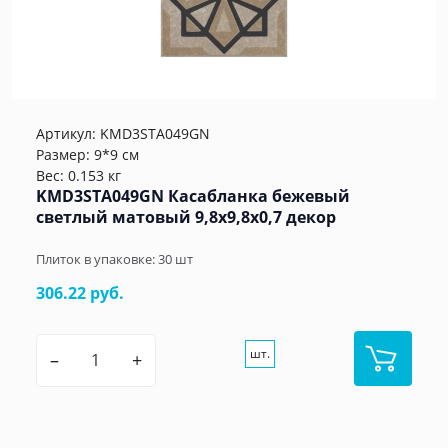
Артикул:
KMD3STA049GN
Размер: 9*9 см
Вес: 0.153 кг
KMD3STA049GN Касабланка бежевый
светлый матовый 9,8x9,8x0,7 декор
Плиток в упаковке:
30
шт
306.22 руб.
шт.
–
+