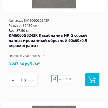
Артикул:
KM6060G0243R
Размер: 60*60 см
Вес: 37.50 кг
KM6060G0243R Касабланка HP-G серый
лаппатированный обрезной 60x60x0,9
керамогранит
Плиток в упаковке:
5
шт
2
3 247.64 руб./м
м2
шт.
упак.
–
+