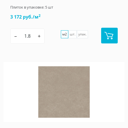
Плиток в упаковке:
5
шт
2
3 172 руб./м
м2
шт.
упак.
–
+