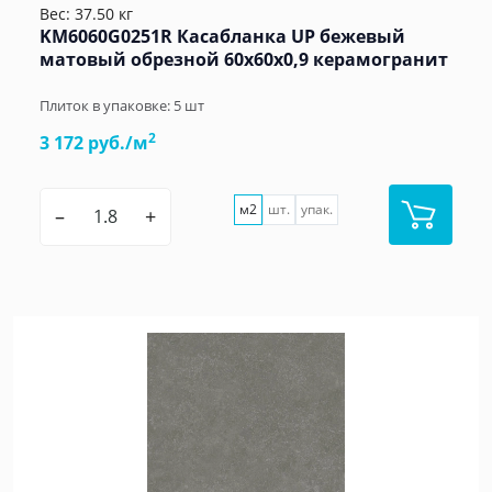
Вес: 37.50 кг
KM6060G0251R Касабланка UP бежевый
матовый обрезной 60x60x0,9 керамогранит
Плиток в упаковке:
5
шт
2
3 172 руб./м
м2
шт.
упак.
–
+