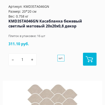
Артикул:
KMD3STA046GN
Размер: 20*20 см
Вес: 0.758 кг
KMD3STA046GN Касабланка бежевый
светлый матовый 20x20x0,8 декор
Плиток в упаковке:
16
шт
311.10 руб.
шт.
–
+