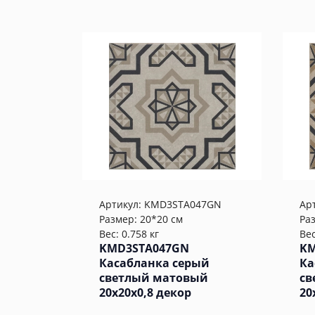
Артикул:
KMD3STA047GN
Ар
Размер: 20*20 см
Ра
Вес: 0.758 кг
Вес
KMD3STA047GN
KM
Касабланка серый
Ка
светлый матовый
св
20x20x0,8 декор
20