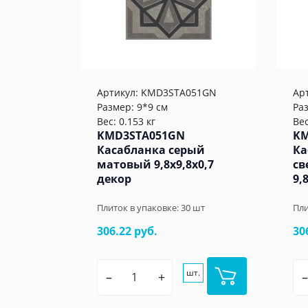
Артикул:
KMD3STA051GN
Ар
Размер: 9*9 см
Ра
Вес: 0.153 кг
Вес
KMD3STA051GN
KM
Касабланка серый
Ка
матовый 9,8x9,8x0,7
св
декор
9,
Плиток в упаковке:
30
шт
Пли
306.22 руб.
30
шт.
–
+
–