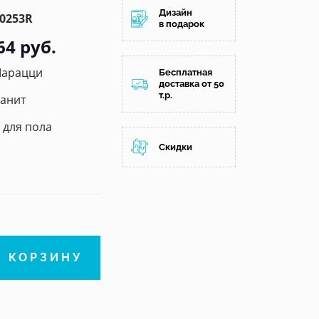
Дизайн
0253R
в подарок
64 руб.
Марацци
Бесплатная
доставка от 50
т.р.
анит
/ для пола
Скидки
В КОРЗИНУ