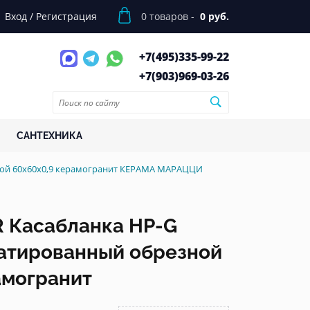
Вход
/
Регистрация
0
товаров -
0 руб.
+7(495)
335-99-22
+7(903)
969-03-26
САНТЕХНИКА
ной 60x60x0,9 керамогранит КЕРАМА МАРАЦЦИ
 Касабланка HP-G
атированный обрезной
амогранит