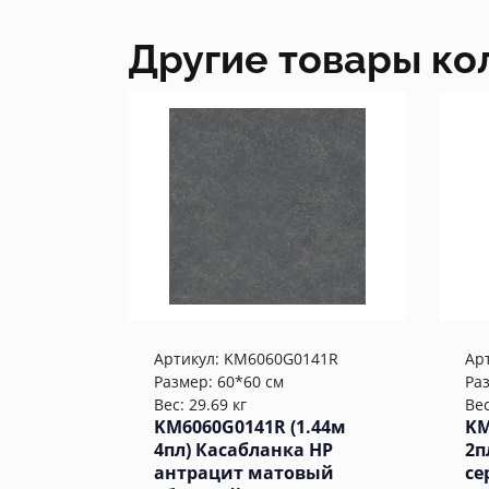
Другие товары ко
Артикул:
KM6060G0141R
Ар
Размер: 60*60 см
Ра
Вес: 29.69 кг
Вес
KM6060G0141R (1.44м
KM
4пл) Касабланка HP
2п
антрацит матовый
се