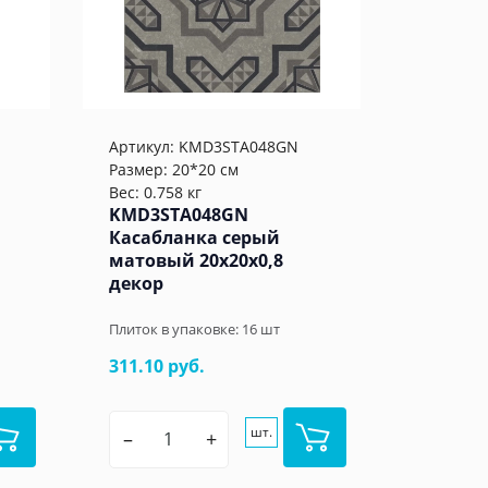
Артикул:
KMD3STA048GN
Размер: 20*20 см
Вес: 0.758 кг
KMD3STA048GN
Касабланка серый
матовый 20x20x0,8
декор
Плиток в упаковке:
16
шт
311.10 руб.
шт.
–
+