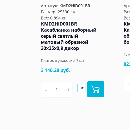
Артикул:
KMD2HID001BR
Ар
Размер: 25*30 см
Ра
Вес: 0.894 кг
Вес
KMD2HID001BR
KM
Касабланка наборный
Ка
серый светлый
об
матовый обрезной
бо
30x25x0,9 декор
Пли
Плиток в упаковке:
7
шт
82
3 140.28 руб.
–
шт.
–
+