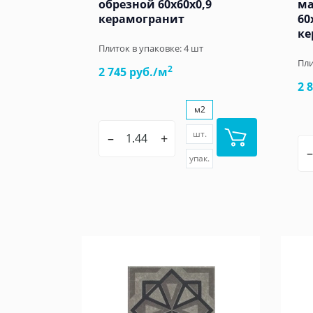
обрезной 60x60x0,9
ма
керамогранит
60
ке
Плиток в упаковке:
4
шт
Пли
2
2 745 руб./м
2 
м2
шт.
–
+
–
упак.