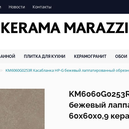
и
Новости
Контакты
ВАННОЙ
ПЛИТКА ДЛЯ КУХНИ
КЕРАМОГРАНИТ
ОБОИ
KM6060G0253R Касабланка HP-G бежевый лаппатированный обрез
KM6060G0253R
бежевый лапп
60x60x0,9 кер