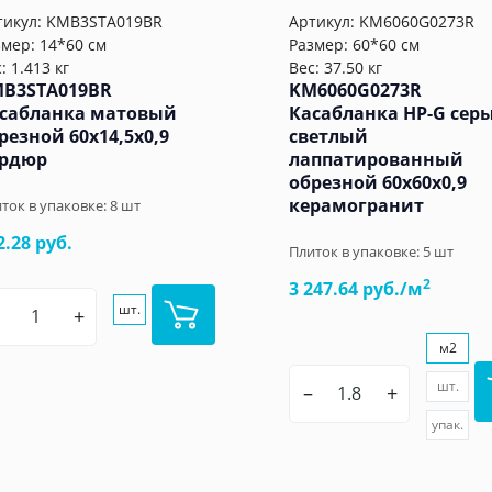
тикул:
KMB3STA019BR
Артикул:
KM6060G0273R
змер: 14*60 см
Размер: 60*60 см
: 1.413 кг
Вес: 37.50 кг
B3STA019BR
KM6060G0273R
сабланка матовый
Касабланка HP-G сер
резной 60x14,5x0,9
светлый
рдюр
лаппатированный
обрезной 60x60x0,9
керамогранит
ток в упаковке:
8
шт
2.28 руб.
Плиток в упаковке:
5
шт
2
3 247.64 руб./м
шт.
+
м2
шт.
–
+
упак.