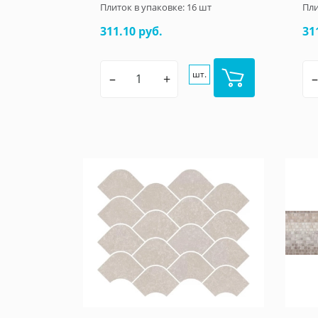
Плиток в упаковке:
16
шт
Пли
311.10 руб.
31
шт.
–
+
–