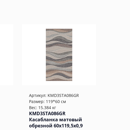
Артикул:
KMD3STA086GR
Размер: 119*60 см
Вес: 15.384 кг
KMD3STA086GR
Касабланка матовый
обрезной 60x119,5x0,9