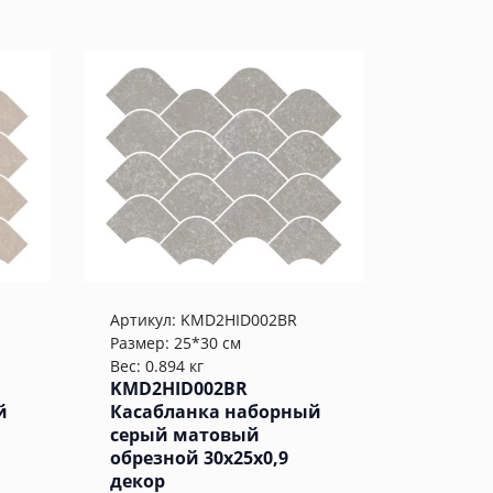
Артикул:
KMD2HID002BR
Размер: 25*30 см
Вес: 0.894 кг
KMD2HID002BR
й
Касабланка наборный
серый матовый
обрезной 30x25x0,9
декор