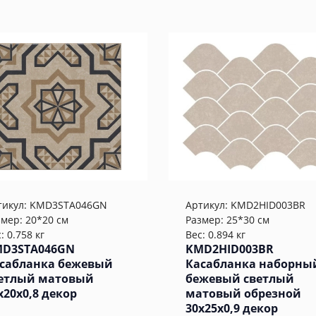
тикул:
KMD3STA046GN
Артикул:
KMD2HID003BR
змер: 20*20 см
Размер: 25*30 см
: 0.758 кг
Вес: 0.894 кг
D3STA046GN
KMD2HID003BR
сабланка бежевый
Касабланка наборны
етлый матовый
бежевый светлый
x20x0,8 декор
матовый обрезной
30x25x0,9 декор