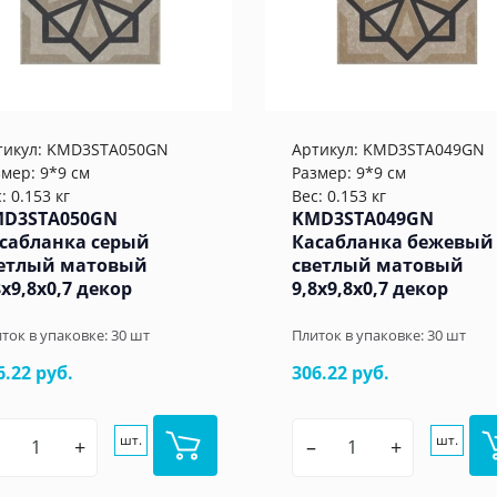
тикул:
KMD3STA050GN
Артикул:
KMD3STA049GN
змер: 9*9 см
Размер: 9*9 см
: 0.153 кг
Вес: 0.153 кг
D3STA050GN
KMD3STA049GN
сабланка серый
Касабланка бежевый
етлый матовый
светлый матовый
8x9,8x0,7 декор
9,8x9,8x0,7 декор
ток в упаковке:
30
шт
Плиток в упаковке:
30
шт
6.22 руб.
306.22 руб.
шт.
шт.
+
–
+