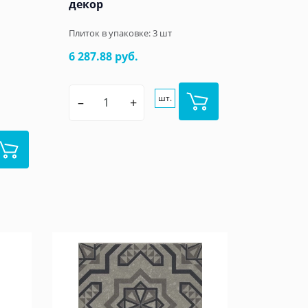
декор
Плиток в упаковке:
3
шт
6 287.88 руб.
шт.
–
+