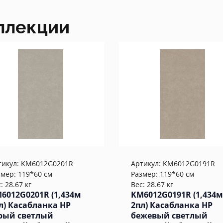
ллекции
тикул:
KM6012G0201R
Артикул:
KM6012G0191R
змер: 119*60 см
Размер: 119*60 см
: 28.67 кг
Вес: 28.67 кг
6012G0201R (1,434м
KM6012G0191R (1,434м
л) Касабланка HP
2пл) Касабланка HP
рый светлый
бежевый светлый