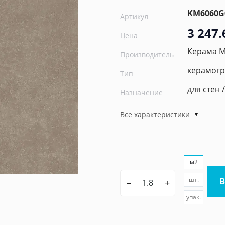
KM6060G
Артикул
3 247.
Цена
Керама 
Производитель
керамогр
Тип
для стен 
Назначение
Все характеристики
м2
шт.
–
+
упак.