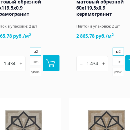
товый обрезной
матовый обрезной
x119,5x0,9
60x119,5x0,9
рамогранит
керамогранит
ток в упаковке:
2
шт
Плиток в упаковке:
2
шт
2
2
865.78 руб./м
2 865.78 руб./м
м2
м2
шт.
шт.
+
–
+
упак.
упак.