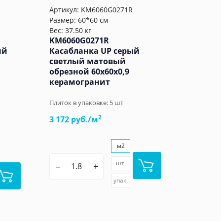
Артикул:
KM6060G0271R
Размер: 60*60 см
Вес: 37.50 кг
KM6060G0271R
ый
Касабланка UP серый
светлый матовый
обрезной 60x60x0,9
керамогранит
Плиток в упаковке:
5
шт
2
3 172 руб./м
м2
шт.
–
+
упак.