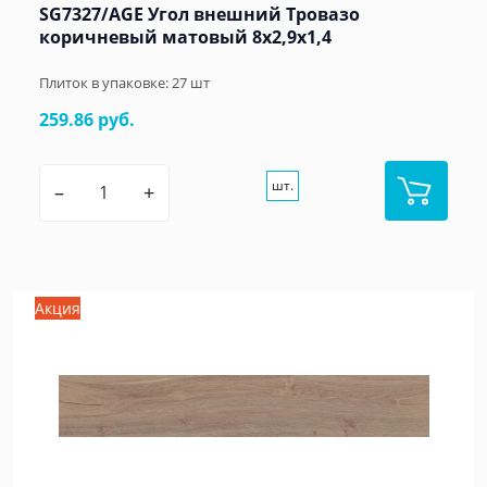
SG7327/AGE Угол внешний Тровазо
коричневый матовый 8x2,9x1,4
Плиток в упаковке:
27
шт
259.86 руб.
шт.
–
+
Акция