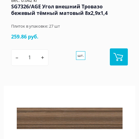
Вес: 0.042 кг
SG7326/AGE Угол внешний Тровазо
бежевый тёмный матовый 8x2,9x1,4
Плиток в упаковке:
27
шт
259.86 руб.
шт.
–
+