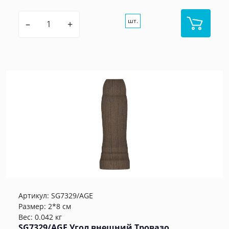
шт.
–
+
Артикул:
SG7329/AGE
Размер: 2*8 см
Вес: 0.042 кг
SG7329/AGE Угол внешний Тровазо