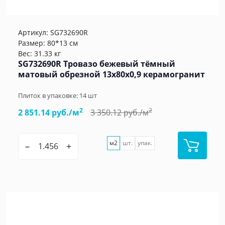
Артикул:
SG732690R
Размер: 80*13 см
Вес: 31.33 кг
SG732690R Тровазо бежевый тёмный
матовый обрезной 13x80x0,9 керамогранит
Плиток в упаковке:
14
шт
2
2
2 851.14 руб./м
3 350.12 руб./м
м2
шт.
упак.
–
+