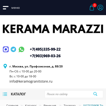
0
меню
+7(495)
335-99-22
+7(903)
969-03-26
г. Москва, ул. Профсоюзная, д. 88/20
Пн-Сб: с 10-00 до 20-00
Вс: с 10-00 до 18-00
info@keramogranitstore.ru
КАТАЛОГ
Главная
Каталог
Венеция
Тровазо
SG732590R Тро