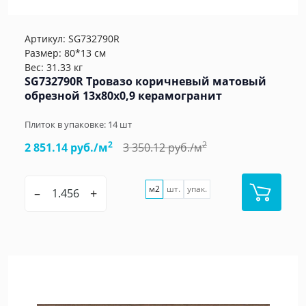
Артикул:
SG732790R
Размер: 80*13 см
Вес: 31.33 кг
SG732790R Тровазо коричневый матовый
обрезной 13x80x0,9 керамогранит
Плиток в упаковке:
14
шт
2
2
2 851.14 руб./м
3 350.12 руб./м
м2
шт.
упак.
–
+