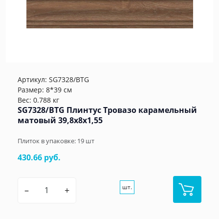
Артикул:
SG7328/BTG
Размер: 8*39 см
Вес: 0.788 кг
SG7328/BTG Плинтус Тровазо карамельный
матовый 39,8x8x1,55
Плиток в упаковке:
19
шт
430.66 руб.
шт.
–
+