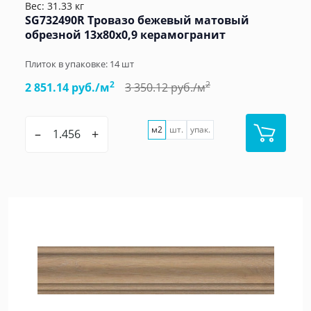
Вес: 31.33 кг
SG732490R Тровазо бежевый матовый
обрезной 13x80x0,9 керамогранит
Плиток в упаковке:
14
шт
2
2
2 851.14 руб./м
3 350.12 руб./м
м2
шт.
упак.
–
+