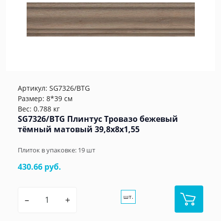
Артикул:
SG7326/BTG
Размер: 8*39 см
Вес: 0.788 кг
SG7326/BTG Плинтус Тровазо бежевый
тёмный матовый 39,8x8x1,55
Плиток в упаковке:
19
шт
430.66 руб.
шт.
–
+