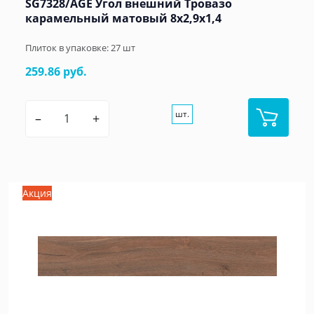
SG7328/AGE Угол внешний Тровазо
карамельный матовый 8x2,9x1,4
Плиток в упаковке:
27
шт
259.86 руб.
шт.
–
+
Акция