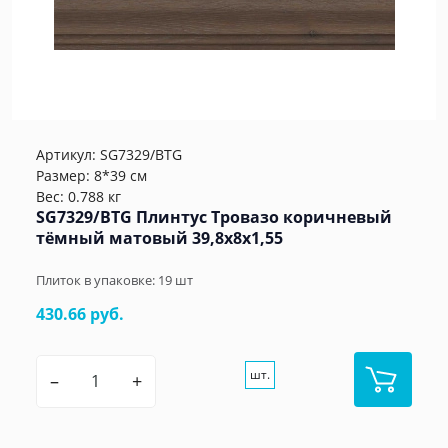
Артикул:
SG7329/BTG
Размер: 8*39 см
Вес: 0.788 кг
SG7329/BTG Плинтус Тровазо коричневый
тёмный матовый 39,8x8x1,55
Плиток в упаковке:
19
шт
430.66 руб.
шт.
–
+