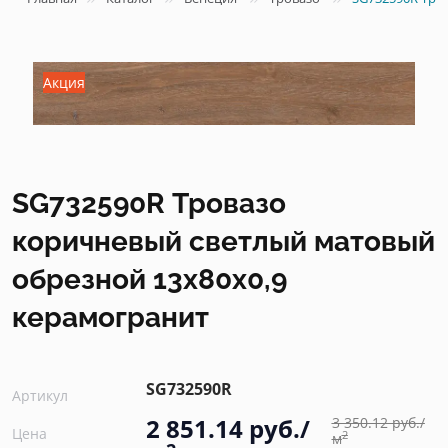
Акция
SG732590R Тровазо
коричневый светлый матовый
обрезной 13x80x0,9
керамогранит
SG732590R
Артикул
2 851.14 руб./
3 350.12 руб./
Цена
2
м