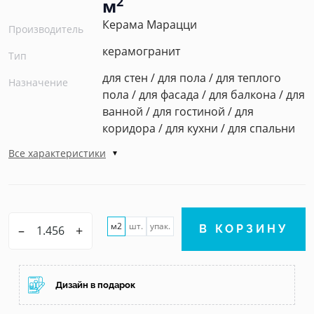
2
м
Керама Марацци
Производитель
керамогранит
Тип
для стен / для пола / для теплого
Назначение
пола / для фасада / для балкона / для
ванной / для гостиной / для
коридора / для кухни / для спальни
Все характеристики
м2
шт.
упак.
–
+
В КОРЗИНУ
Дизайн в подарок