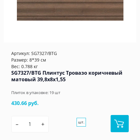
Артикул:
SG7327/BTG
Размер: 8*39 см
Вес: 0.788 кг
SG7327/BTG Плинтус Тровазо коричневый
матовый 39,8x8x1,55
Плиток в упаковке:
19
шт
430.66 руб.
шт.
–
+