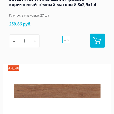
коричневый тёмный матовый 8x2,9x1,4
Плиток в упаковке:
27
шт
259.86 руб.
шт.
–
+
Акция