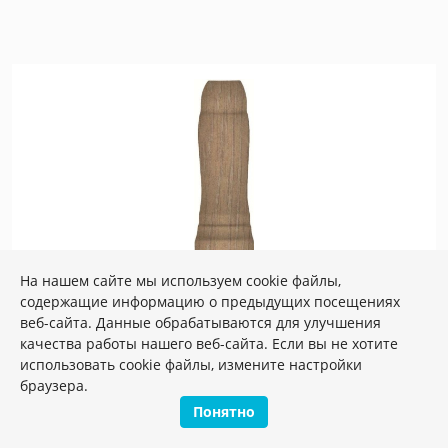
На нашем сайте мы используем cookie файлы,
содержащие информацию о предыдущих посещениях
Артикул:
SG7324/AGE
веб-сайта. Данные обрабатываются для улучшения
Размер: 2*8 см
качества работы нашего веб-сайта. Если вы не хотите
Вес: 0.042 кг
использовать cookie файлы, измените настройки
SG7324/AGE Угол внешний Тровазо
браузера.
бежевый матовый 8x2,9x1,4
Понятно
Плиток в упаковке:
27
шт