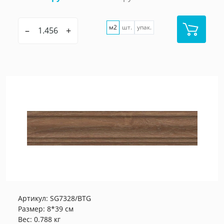
м2
шт.
упак.
–
+
Артикул:
SG7328/BTG
Размер: 8*39 см
Вес: 0.788 кг