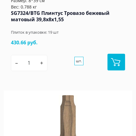
Размер: 8*39 см
Вес: 0.788 кг
SG7324/BTG Плинтус Тровазо бежевый
матовый 39,8x8x1,55
Плиток в упаковке:
19
шт
430.66 руб.
шт.
–
+