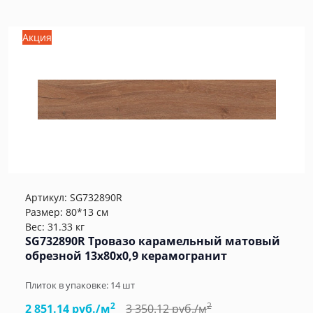
Акция
Артикул:
SG732890R
Размер: 80*13 см
Вес: 31.33 кг
SG732890R Тровазо карамельный матовый
обрезной 13x80x0,9 керамогранит
Плиток в упаковке:
14
шт
2
2
2 851.14 руб./м
3 350.12 руб./м