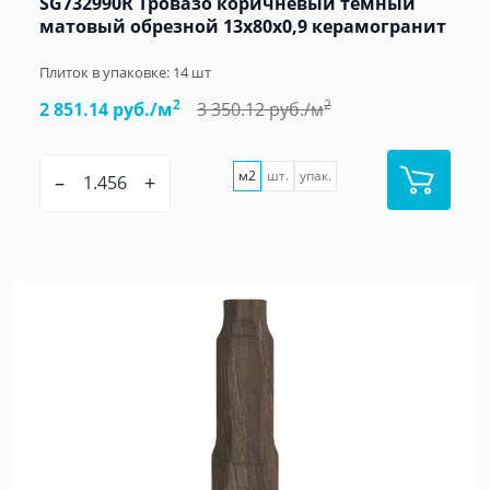
SG732990R Тровазо коричневый тёмный
матовый обрезной 13x80x0,9 керамогранит
Плиток в упаковке:
14
шт
2
2
2 851.14 руб./м
3 350.12 руб./м
м2
шт.
упак.
–
+