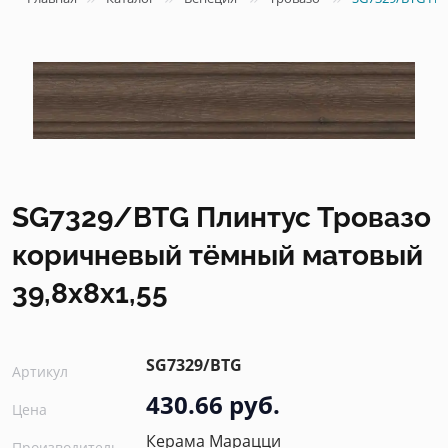
SG7329/BTG Плинтус Тровазо
коричневый тёмный матовый
39,8x8x1,55
SG7329/BTG
Артикул
430.66 руб.
Цена
Керама Марацци
Производитель