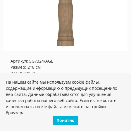
Артикул:
SG7324/AGE
Размер: 2*8 см
Вес: 0.042 кг
SG7324/AGE Угол внешний Тровазо
На нашем сайте мы используем cookie файлы,
бежевый матовый 8x2,9x1,4
содержащие информацию о предыдущих посещениях
веб-сайта. Данные обрабатываются для улучшения
Плиток в упаковке:
27
шт
качества работы нашего веб-сайта. Если вы не хотите
использовать cookie файлы, измените настройки
259.86 руб.
браузера.
Понятно
шт.
–
+