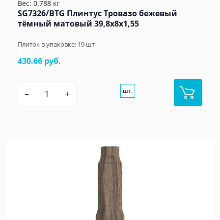
Вес: 0.788 кг
SG7326/BTG Плинтус Тровазо бежевый
тёмный матовый 39,8x8x1,55
Плиток в упаковке:
19
шт
430.66 руб.
шт.
–
+