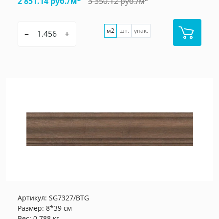
2 851.14 руб./м
3 350.12 руб./м
м2
шт.
упак.
–
+
Артикул:
SG7327/BTG
Размер: 8*39 см
Вес: 0.788 кг