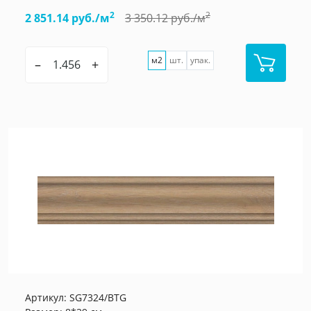
2
2
2 851.14 руб./м
3 350.12 руб./м
м2
шт.
упак.
–
+
Артикул:
SG7324/BTG