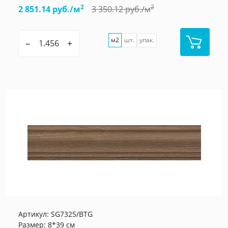
2
2
2 851.14 руб./м
3 350.12 руб./м
м2
шт.
упак.
–
+
Артикул:
SG7325/BTG
Размер: 8*39 см