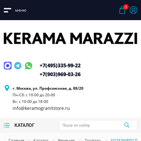
0
меню
+7(495)
335-99-22
+7(903)
969-03-26
г. Москва, ул. Профсоюзная, д. 88/20
Пн-Сб: с 10-00 до 20-00
Вс: с 10-00 до 18-00
info@keramogranitstore.ru
КАТАЛОГ
Главная
Каталог
Венеция
Тровазо
SG7329/BTG Пл