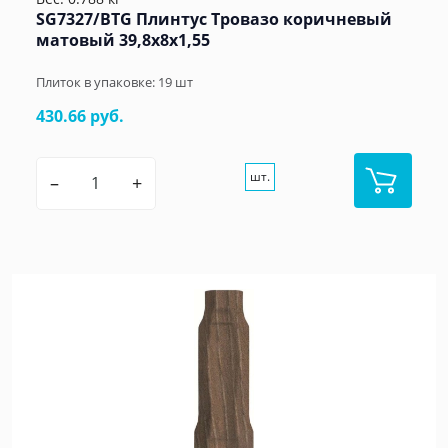
SG7327/BTG Плинтус Тровазо коричневый
матовый 39,8x8x1,55
Плиток в упаковке:
19
шт
430.66 руб.
шт.
–
+