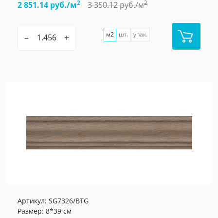
2
2
2 851.14 руб./м
3 350.12 руб./м
м2
шт.
упак.
–
+
Артикул:
SG7326/BTG
Размер: 8*39 см