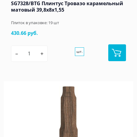
SG7328/BTG Плинтус Тровазо карамельный
матовый 39,8x8x1,55
Плиток в упаковке:
19
шт
430.66 руб.
шт.
–
+