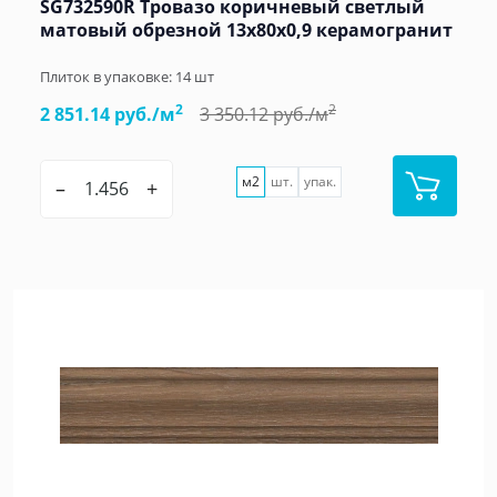
SG732590R Тровазо коричневый светлый
матовый обрезной 13x80x0,9 керамогранит
Плиток в упаковке:
14
шт
2
2
2 851.14 руб./м
3 350.12 руб./м
м2
шт.
упак.
–
+