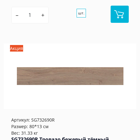
шт.
–
+
Акция
Артикул:
SG732690R
Размер: 80*13 см
Вес: 31.33 кг
SG732690R Тровазо бежевый тёмный