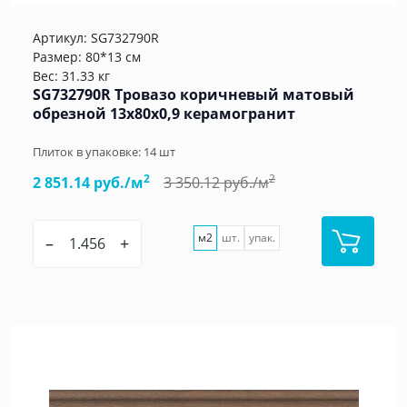
Артикул:
SG732790R
Размер: 80*13 см
Вес: 31.33 кг
SG732790R Тровазо коричневый матовый
обрезной 13x80x0,9 керамогранит
Плиток в упаковке:
14
шт
2
2
2 851.14 руб./м
3 350.12 руб./м
м2
шт.
упак.
–
+