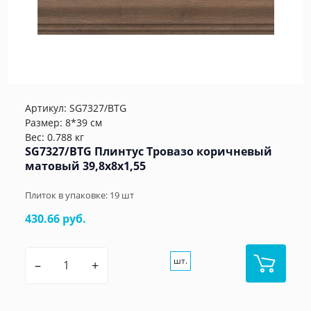
Артикул:
SG7327/BTG
Размер: 8*39 см
Вес: 0.788 кг
SG7327/BTG Плинтус Тровазо коричневый
матовый 39,8x8x1,55
Плиток в упаковке:
19
шт
430.66 руб.
шт.
–
+