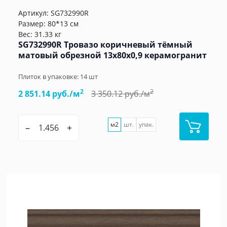
Артикул:
SG732990R
Размер: 80*13 см
Вес: 31.33 кг
SG732990R Тровазо коричневый тёмный
матовый обрезной 13x80x0,9 керамогранит
Плиток в упаковке:
14
шт
2
2
2 851.14 руб./м
3 350.12 руб./м
м2
шт.
упак.
–
+