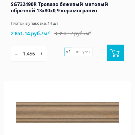
SG732490R Тровазо бежевый матовый
обрезной 13x80x0,9 керамогранит
Плиток в упаковке:
14
шт
2
2
2 851.14 руб./м
3 350.12 руб./м
м2
шт.
упак.
–
+