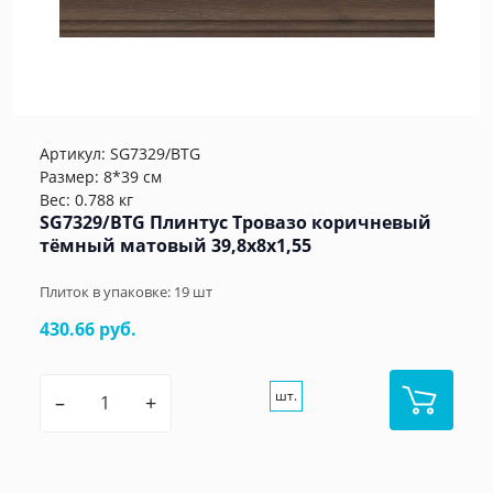
Артикул:
SG7329/BTG
Размер: 8*39 см
Вес: 0.788 кг
SG7329/BTG Плинтус Тровазо коричневый
тёмный матовый 39,8x8x1,55
Плиток в упаковке:
19
шт
430.66 руб.
шт.
–
+