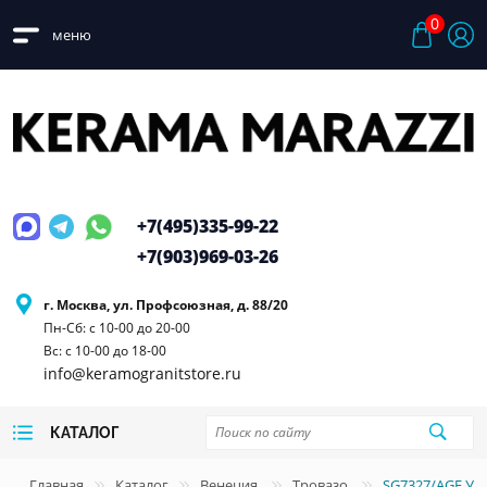
0
меню
+7(495)
335-99-22
+7(903)
969-03-26
г. Москва, ул. Профсоюзная, д. 88/20
Пн-Сб: с 10-00 до 20-00
Вс: с 10-00 до 18-00
info@keramogranitstore.ru
КАТАЛОГ
Главная
Каталог
Венеция
Тровазо
SG7327/AGE Уг