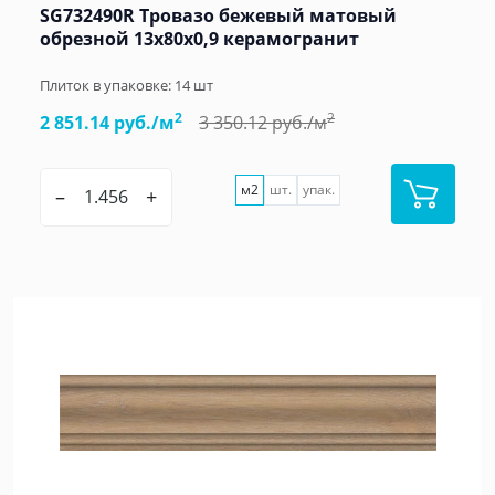
SG732490R Тровазо бежевый матовый
обрезной 13x80x0,9 керамогранит
Плиток в упаковке:
14
шт
2
2
2 851.14 руб./м
3 350.12 руб./м
м2
шт.
упак.
–
+