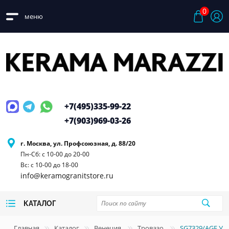
0
меню
+7(495)
335-99-22
+7(903)
969-03-26
г. Москва, ул. Профсоюзная, д. 88/20
Пн-Сб: с 10-00 до 20-00
Вс: с 10-00 до 18-00
info@keramogranitstore.ru
КАТАЛОГ
Главная
Каталог
Венеция
Тровазо
SG7329/AGE Уг