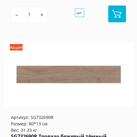
шт.
–
+
Акция
Артикул:
SG732690R
Размер: 80*13 см
Вес: 31.33 кг
SG732690R Тровазо бежевый тёмный