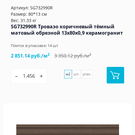
Артикул:
SG732990R
Размер: 80*13 см
Вес: 31.33 кг
SG732990R Тровазо коричневый тёмный
матовый обрезной 13x80x0,9 керамогранит
Плиток в упаковке:
14
шт
2
2
2 851.14 руб./м
3 350.12 руб./м
м2
шт.
упак.
–
+