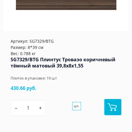
Артикул:
SG7329/BTG
Размер: 8*39 см
Вес: 0.788 кг
SG7329/BTG Плинтус Тровазо коричневый
тёмный матовый 39,8x8x1,55
Плиток в упаковке:
19
шт
430.66 руб.
шт.
–
+