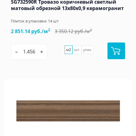
SG732590R Тровазо коричневый светлый
матовый обрезной 13x80x0,9 керамогранит
Плиток в упаковке:
14
шт
2
2
2 851.14 руб./м
3 350.12 руб./м
м2
шт.
упак.
–
+