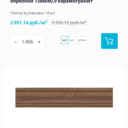
обрезной 13x80x0,9 керамогранит
Плиток в упаковке:
14
шт
2
2
2 851.14 руб./м
3 350.12 руб./м
м2
шт.
упак.
–
+