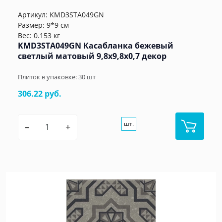
Артикул:
KMD3STA049GN
Размер: 9*9 см
Вес: 0.153 кг
KMD3STA049GN Касабланка бежевый
светлый матовый 9,8x9,8x0,7 декор
Плиток в упаковке:
30
шт
306.22 руб.
шт.
–
+