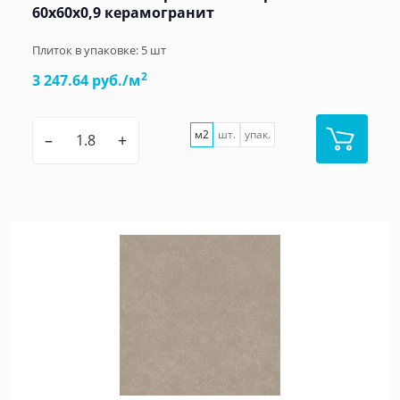
60x60x0,9 керамогранит
Плиток в упаковке:
5
шт
2
3 247.64 руб./м
м2
шт.
упак.
–
+