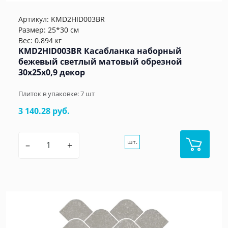
Артикул:
KMD2HID003BR
Размер: 25*30 см
Вес: 0.894 кг
KMD2HID003BR Касабланка наборный
бежевый светлый матовый обрезной
30x25x0,9 декор
Плиток в упаковке:
7
шт
3 140.28 руб.
шт.
–
+