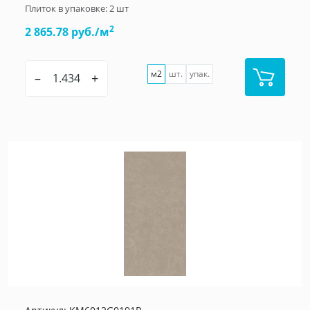
Плиток в упаковке:
2
шт
2
2 865.78 руб./м
м2
шт.
упак.
–
+