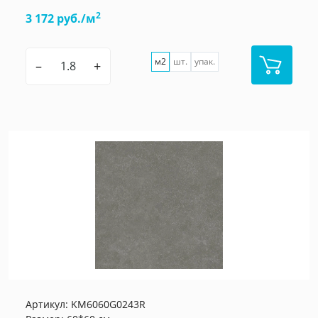
2
3 172 руб./м
м2
шт.
упак.
–
+
Артикул:
KM6060G0243R