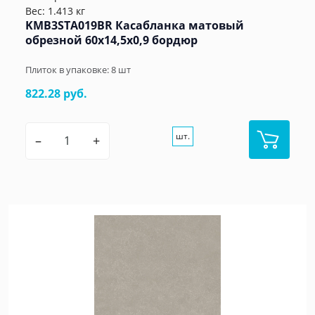
Вес: 1.413 кг
KMB3STA019BR Касабланка матовый
обрезной 60x14,5x0,9 бордюр
Плиток в упаковке:
8
шт
822.28 руб.
шт.
–
+