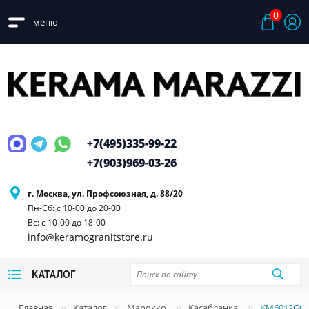
0
меню
+7(495)
335-99-22
+7(903)
969-03-26
г. Москва, ул. Профсоюзная, д. 88/20
Пн-Сб: с 10-00 до 20-00
Вс: с 10-00 до 18-00
info@keramogranitstore.ru
КАТАЛОГ
Главная
Каталог
Марокко
Касабланка
KM6012G01