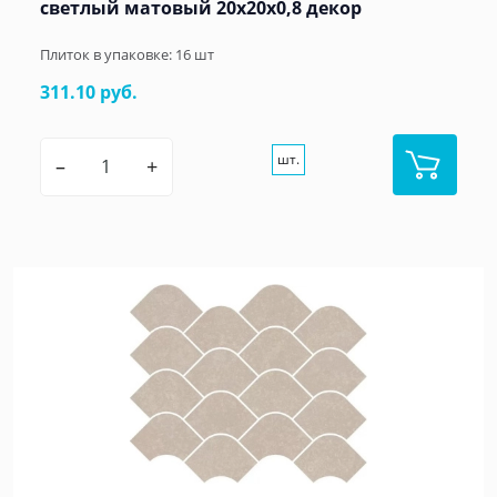
светлый матовый 20x20x0,8 декор
Плиток в упаковке:
16
шт
311.10 руб.
шт.
–
+