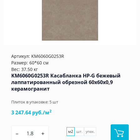
Артикул:
KM6060G0253R
Размер: 60*60 см
Вес: 37.50 кг
KM6060G0253R Касабланка HP-G бежевый
лаппатированный обрезной 60x60x0,9
керамогранит
Плиток в упаковке:
5
шт
2
3 247.64 руб./м
м2
шт.
упак.
–
+