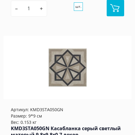
шт.
–
+
Артикул:
KMD3STA050GN
Размер: 9*9 см
Вес: 0.153 кг
KMD3STA050GN Касабланка серый светлый
матовый 9,8x9,8x0,7 декор