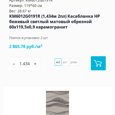
Артикул:
KM6012G0191R
Размер: 119*60 см
Вес: 28.67 кг
KM6012G0191R (1,434м 2пл) Касабланка HP
бежевый светлый матовый обрезной
60x119,5x0,9 керамогранит
Плиток в упаковке:
2
шт
2
2 865.78 руб./м
м2
шт.
упак.
–
+