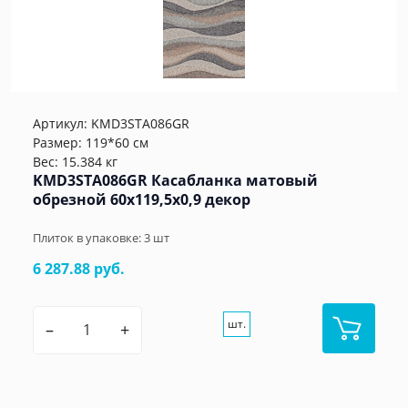
Артикул:
KMD3STA086GR
Размер: 119*60 см
Вес: 15.384 кг
KMD3STA086GR Касабланка матовый
обрезной 60x119,5x0,9 декор
Плиток в упаковке:
3
шт
6 287.88 руб.
шт.
–
+