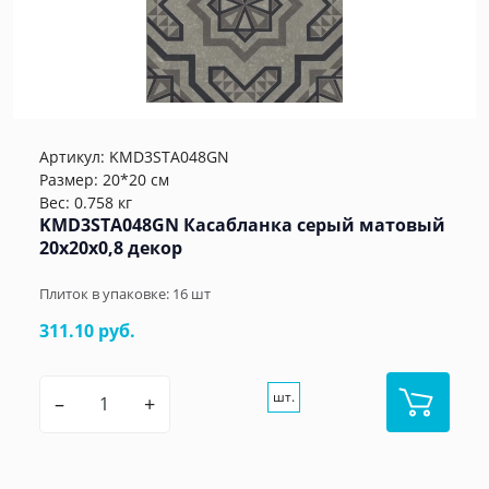
Артикул:
KMD3STA048GN
Размер: 20*20 см
Вес: 0.758 кг
KMD3STA048GN Касабланка серый матовый
20x20x0,8 декор
Плиток в упаковке:
16
шт
311.10 руб.
шт.
–
+