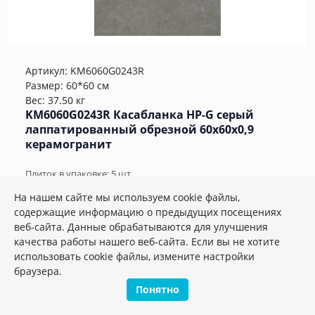
Артикул:
KM6060G0243R
Размер: 60*60 см
Вес: 37.50 кг
KM6060G0243R Касабланка HP-G серый
лаппатированный обрезной 60x60x0,9
керамогранит
Плиток в упаковке:
5
шт
2
3 247.64 руб./м
На нашем сайте мы используем cookie файлы,
содержащие информацию о предыдущих посещениях
веб-сайта. Данные обрабатываются для улучшения
м2
шт.
упак.
качества работы нашего веб-сайта. Если вы не хотите
–
+
использовать cookie файлы, измените настройки
браузера.
Понятно