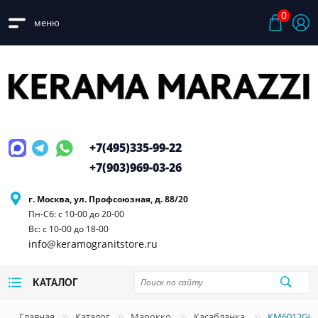
0
меню
+7(495)
335-99-22
+7(903)
969-03-26
г. Москва, ул. Профсоюзная, д. 88/20
Пн-Сб: с 10-00 до 20-00
Вс: с 10-00 до 18-00
info@keramogranitstore.ru
КАТАЛОГ
Главная
Каталог
Марокко
Касабланка
KM6012G018