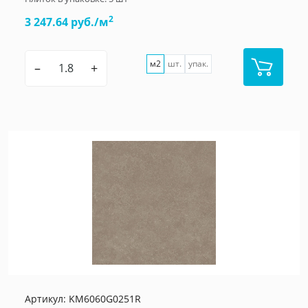
2
3 247.64 руб./м
м2
шт.
упак.
–
+
Артикул:
KM6060G0251R