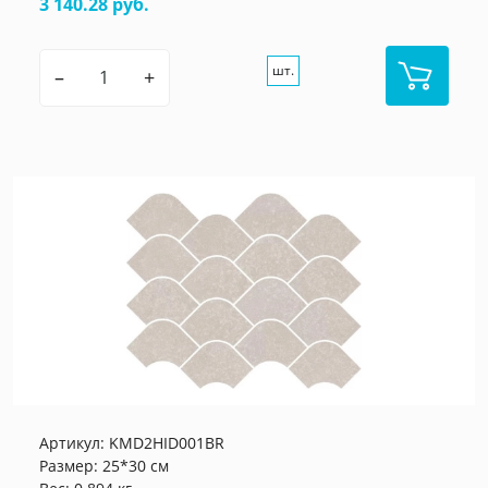
3 140.28 руб.
шт.
–
+
Артикул:
KMD2HID001BR
Размер: 25*30 см