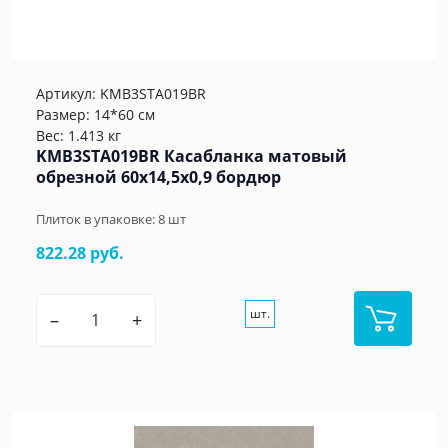
Артикул:
KMB3STA019BR
Размер: 14*60 см
Вес: 1.413 кг
KMB3STA019BR Касабланка матовый
обрезной 60x14,5x0,9 бордюр
Плиток в упаковке:
8
шт
822.28 руб.
шт.
–
+