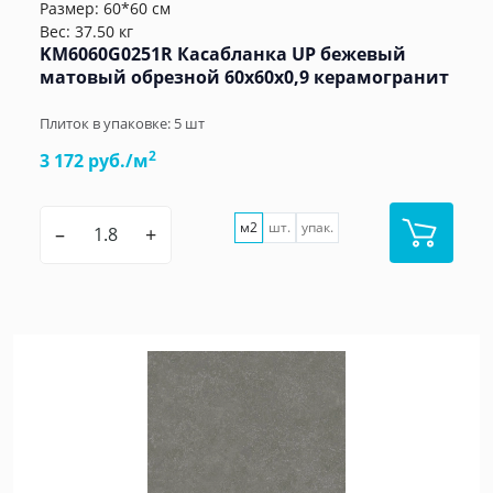
Размер: 60*60 см
Вес: 37.50 кг
KM6060G0251R Касабланка UP бежевый
матовый обрезной 60x60x0,9 керамогранит
Плиток в упаковке:
5
шт
2
3 172 руб./м
м2
шт.
упак.
–
+