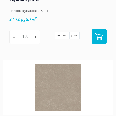
Плиток в упаковке:
5
шт
2
3 172 руб./м
м2
шт.
упак.
–
+