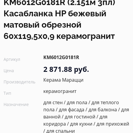
KM6012G0181R (2.151м 3пл)
Касабланка HP бежевый
матовый обрезной
60x119,5x0,9 керамогранит
KM6012G0181R
Артикул
2 871.88 руб.
Цена
Керама Марацци
Производитель
керамогранит
Тип
для стен / для пола / для теплого
Назначение
пола / для фасада / для балкона / для
ванной / для гостиной / для
коридора / для кухни / для прихожей
/ для спальни