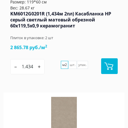
Размер: 119*60 см
Вес: 28.67 кг
KM6012G0201R (1,434м 2пл) Касабланка HP
серый светлый матовый обрезной
60x119,5x0,9 керамогранит
Плиток в упаковке:
2
шт
2
2 865.78 руб./м
м2
шт.
упак.
–
+