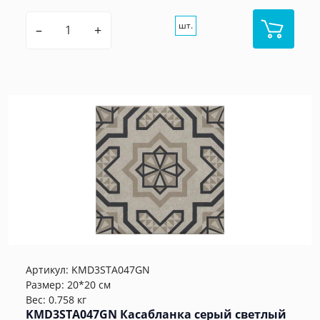
шт.
–
+
Артикул:
KMD3STA047GN
Размер: 20*20 см
Вес: 0.758 кг
KMD3STA047GN Касабланка серый светлый