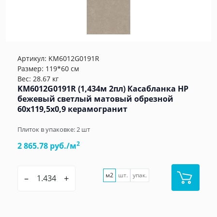
Артикул:
KM6012G0191R
Размер: 119*60 см
Вес: 28.67 кг
KM6012G0191R (1,434м 2пл) Касабланка HP
бежевый светлый матовый обрезной
60x119,5x0,9 керамогранит
Плиток в упаковке:
2
шт
2
2 865.78 руб./м
м2
шт.
упак.
–
+