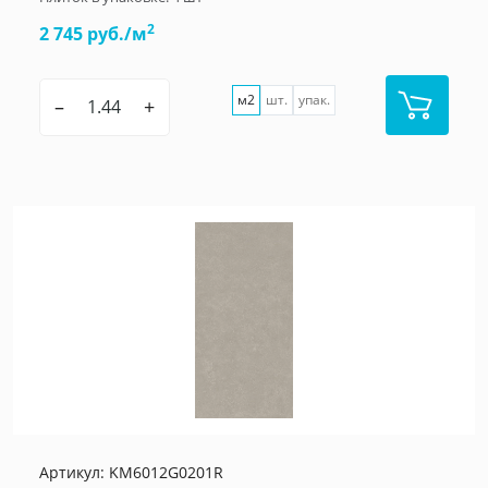
2
2 745 руб./м
м2
шт.
упак.
–
+
Артикул:
KM6012G0201R