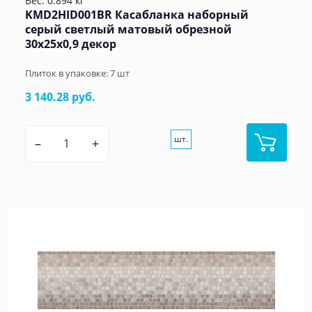
Вес: 0.894 кг
KMD2HID001BR Касабланка наборный
серый светлый матовый обрезной
30x25x0,9 декор
Плиток в упаковке:
7
шт
3 140.28 руб.
шт.
–
+