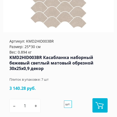
Артикул:
KMD2HID003BR
Размер: 25*30 см
Вес: 0.894 кг
KMD2HID003BR Касабланка наборный
бежевый светлый матовый обрезной
30x25x0,9 декор
Плиток в упаковке:
7
шт
3 140.28 руб.
шт.
–
+