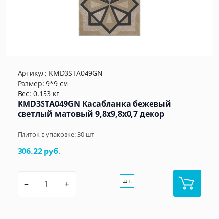
Артикул:
KMD3STA049GN
Размер: 9*9 см
Вес: 0.153 кг
KMD3STA049GN Касабланка бежевый
светлый матовый 9,8x9,8x0,7 декор
Плиток в упаковке:
30
шт
306.22 руб.
шт.
–
+