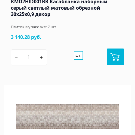
KMD2HID001BR Касабланка наборный
серый светлый матовый обрезной
30x25x0,9 декор
Плиток в упаковке:
7
шт
3 140.28 руб.
шт.
–
+