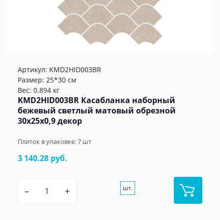
Артикул:
KMD2HID003BR
Размер: 25*30 см
Вес: 0.894 кг
KMD2HID003BR Касабланка наборный
бежевый светлый матовый обрезной
30x25x0,9 декор
Плиток в упаковке:
7
шт
3 140.28 руб.
шт.
–
+