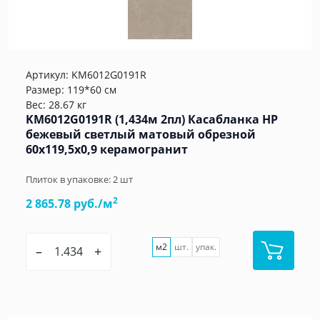
Артикул:
KM6012G0191R
Размер: 119*60 см
Вес: 28.67 кг
KM6012G0191R (1,434м 2пл) Касабланка HP
бежевый светлый матовый обрезной
60x119,5x0,9 керамогранит
Плиток в упаковке:
2
шт
2
2 865.78 руб./м
м2
шт.
упак.
–
+