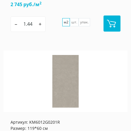
2
2 745 руб./м
м2
шт.
упак.
–
+
Артикул:
KM6012G0201R
Размер: 119*60 см