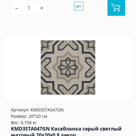
шт.
–
+
Артикул:
KMD3STA047GN
Размер: 20*20 см
Вес: 0.758 кг
KMD3STA047GN Касабланка серый светлый
матовый 20x20x0,8 декор