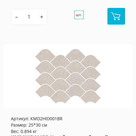
шт.
–
+
Артикул:
KMD2HID001BR
Размер: 25*30 см
Вес: 0.894 кг