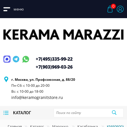
0
меню
+7(495)
335-99-22
+7(903)
969-03-26
г. Москва, ул. Профсоюзная, д. 88/20
Пн-Сб: с 10-00 до 20-00
Вс: с 10-00 до 18-00
info@keramogranitstore.ru
КАТАЛОГ
Главная
Каталог
Марокко
Касабланка
KM6060G01