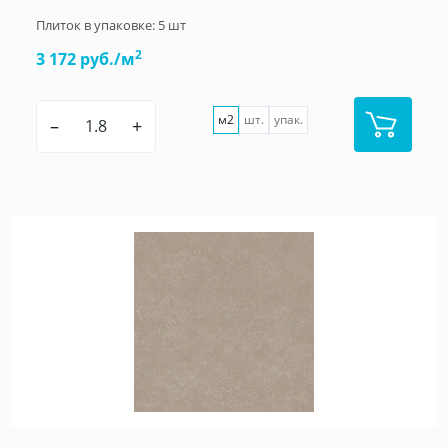
Плиток в упаковке:
5
шт
2
3 172 руб./м
м2
шт.
упак.
–
+