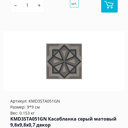
шт.
–
+
Артикул:
KMD3STA051GN
Размер: 9*9 см
Вес: 0.153 кг
KMD3STA051GN Касабланка серый матовый
9,8x9,8x0,7 декор