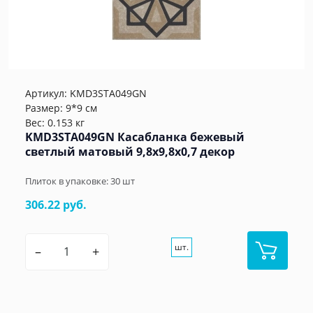
Артикул:
KMD3STA049GN
Размер: 9*9 см
Вес: 0.153 кг
KMD3STA049GN Касабланка бежевый
светлый матовый 9,8x9,8x0,7 декор
Плиток в упаковке:
30
шт
306.22 руб.
шт.
–
+