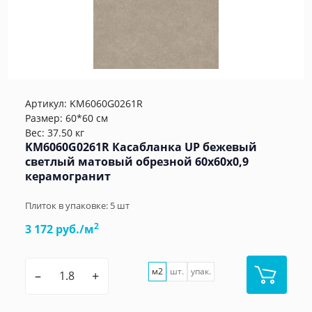
Артикул:
KM6060G0261R
Размер: 60*60 см
Вес: 37.50 кг
KM6060G0261R Касабланка UP бежевый
светлый матовый обрезной 60x60x0,9
керамогранит
Плиток в упаковке:
5
шт
2
3 172 руб./м
м2
шт.
упак.
–
+