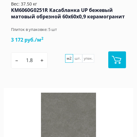
Вес: 37.50 кг
KM6060G0251R Касабланка UP бежевый
матовый обрезной 60x60x0,9 керамогранит
Плиток в упаковке:
5
шт
2
3 172 руб./м
м2
шт.
упак.
–
+