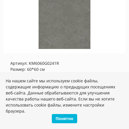
Артикул:
KM6060G0241R
Размер: 60*60 см
Вес: 37.50 кг
На нашем сайте мы используем cookie файлы,
KM6060G0241R Касабланка UP серый
содержащие информацию о предыдущих посещениях
матовый обрезной 60x60x0,9 керамогранит
веб-сайта. Данные обрабатываются для улучшения
качества работы нашего веб-сайта. Если вы не хотите
Плиток в упаковке:
5
шт
использовать cookie файлы, измените настройки
2
3 172 руб./м
браузера.
Понятно
м2
шт.
упак.
–
+