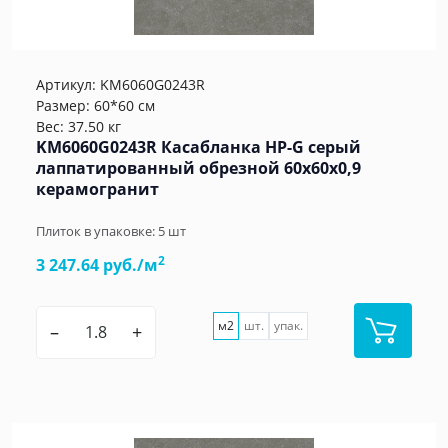
Артикул:
KM6060G0243R
Размер: 60*60 см
Вес: 37.50 кг
KM6060G0243R Касабланка HP-G серый
лаппатированный обрезной 60x60x0,9
керамогранит
Плиток в упаковке:
5
шт
2
3 247.64 руб./м
м2
шт.
упак.
–
+