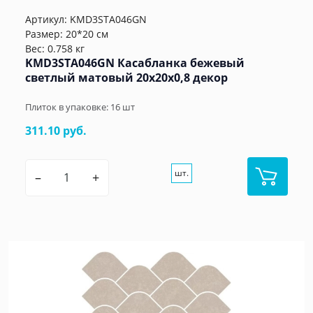
Артикул:
KMD3STA046GN
Размер: 20*20 см
Вес: 0.758 кг
KMD3STA046GN Касабланка бежевый
светлый матовый 20x20x0,8 декор
Плиток в упаковке:
16
шт
311.10 руб.
шт.
–
+