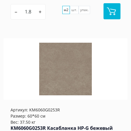
м2
шт.
упак.
–
+
Артикул:
KM6060G0253R
Размер: 60*60 см
Вес: 37.50 кг
KM6060G0253R Касабланка HP-G бежевый