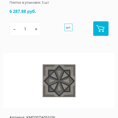
Плиток в упаковке:
3
шт
6 287.88 руб.
шт.
–
+
Артикул:
KMD3STA051GN