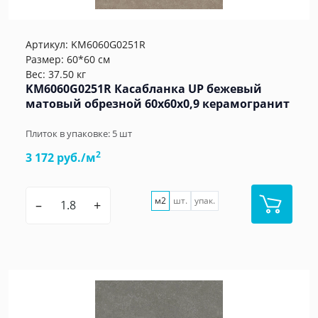
Артикул:
KM6060G0251R
Размер: 60*60 см
Вес: 37.50 кг
KM6060G0251R Касабланка UP бежевый
матовый обрезной 60x60x0,9 керамогранит
Плиток в упаковке:
5
шт
2
3 172 руб./м
м2
шт.
упак.
–
+