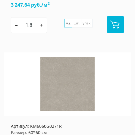
2
3 247.64 руб./м
м2
шт.
упак.
–
+
Артикул:
KM6060G0271R
Размер: 60*60 см