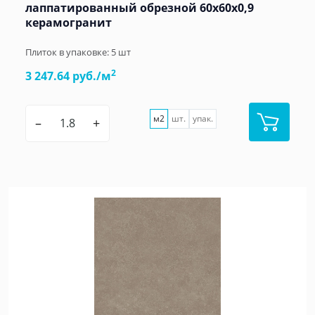
лаппатированный обрезной 60x60x0,9
керамогранит
Плиток в упаковке:
5
шт
2
3 247.64 руб./м
м2
шт.
упак.
–
+