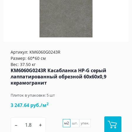
Артикул:
KM6060G0243R
Размер: 60*60 см
Вес: 37.50 кг
KM6060G0243R Касабланка HP-G серый
лаппатированный обрезной 60x60x0,9
керамогранит
Плиток в упаковке:
5
шт
2
3 247.64 руб./м
м2
шт.
упак.
–
+