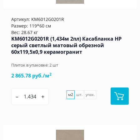
Артикул:
KM6012G0201R
Размер: 119*60 см
Вес: 28.67 кг
KM6012G0201R (1,434м 2пл) Касабланка HP
серый светлый матовый обрезной
60x119,5x0,9 керамогранит
Плиток в упаковке:
2
шт
2
2 865.78 руб./м
м2
шт.
упак.
–
+