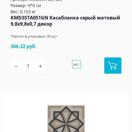
Размер: 9*9 см
Вес: 0.153 кг
KMD3STA051GN Касабланка серый матовый
9,8x9,8x0,7 декор
Плиток в упаковке:
30
шт
306.22 руб.
шт.
–
+