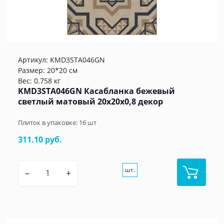
Артикул:
KMD3STA046GN
Размер: 20*20 см
Вес: 0.758 кг
KMD3STA046GN Касабланка бежевый
светлый матовый 20x20x0,8 декор
Плиток в упаковке:
16
шт
311.10 руб.
шт.
–
+