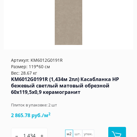
Артикул:
KM6012G0191R
Размер: 119*60 см
Вес: 28.67 кг
KM6012G0191R (1,434м 2пл) Касабланка HP
бежевый светлый матовый обрезной
60x119,5x0,9 керамогранит
Плиток в упаковке:
2
шт
2
2 865.78 руб./м
м2
шт.
упак.
–
+