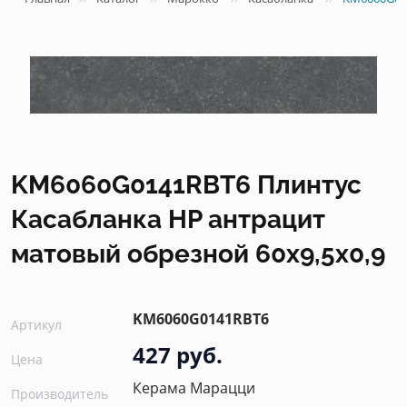
KM6060G0141RBT6 Плинтус
Касабланка HP антрацит
матовый обрезной 60x9,5x0,9
KM6060G0141RBT6
Артикул
427 руб.
Цена
Керама Марацци
Производитель