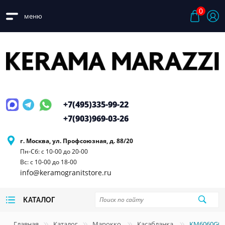
0
меню
+7(495)
335-99-22
+7(903)
969-03-26
г. Москва, ул. Профсоюзная, д. 88/20
Пн-Сб: с 10-00 до 20-00
Вс: с 10-00 до 18-00
info@keramogranitstore.ru
КАТАЛОГ
Главная
Каталог
Марокко
Касабланка
KM6060G01