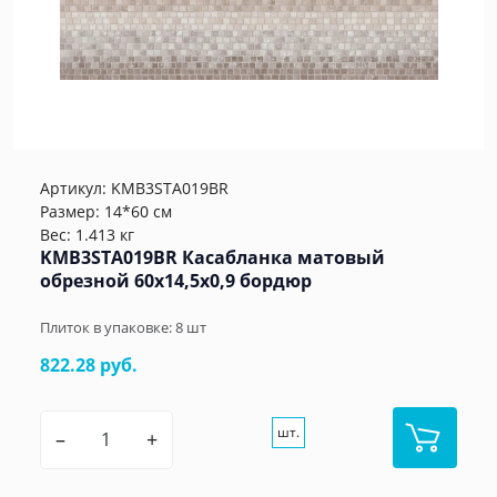
Артикул:
KMB3STA019BR
Размер: 14*60 см
Вес: 1.413 кг
KMB3STA019BR Касабланка матовый
обрезной 60x14,5x0,9 бордюр
Плиток в упаковке:
8
шт
822.28 руб.
шт.
–
+