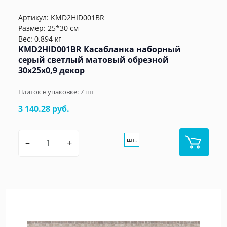
Артикул:
KMD2HID001BR
Размер: 25*30 см
Вес: 0.894 кг
KMD2HID001BR Касабланка наборный
серый светлый матовый обрезной
30x25x0,9 декор
Плиток в упаковке:
7
шт
3 140.28 руб.
шт.
–
+