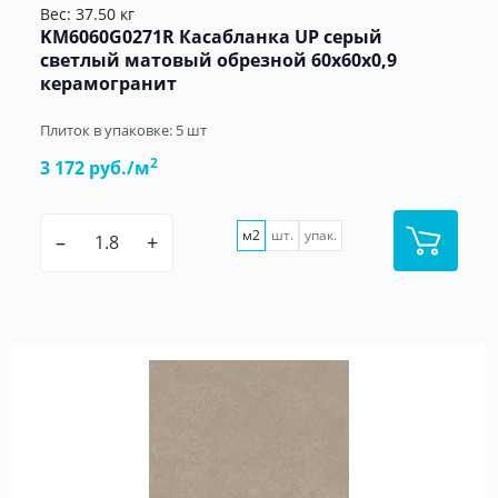
Вес: 37.50 кг
KM6060G0271R Касабланка UP серый
светлый матовый обрезной 60x60x0,9
керамогранит
Плиток в упаковке:
5
шт
2
3 172 руб./м
м2
шт.
упак.
–
+