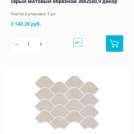
серый матовый обрезной 30x25x0,9 декор
Плиток в упаковке:
7
шт
3 140.28 руб.
шт.
–
+