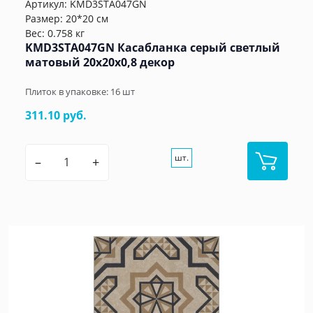
Артикул:
KMD3STA047GN
Размер: 20*20 см
Вес: 0.758 кг
KMD3STA047GN Касабланка серый светлый
матовый 20x20x0,8 декор
Плиток в упаковке:
16
шт
311.10 руб.
шт.
–
+